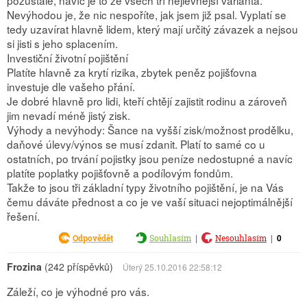
pozůstalé, navíc je to ze všech tří nejlevnější varianta.
Nevýhodou je, že nic nespoříte, jak jsem již psal. Vyplatí se
tedy uzavírat hlavně lidem, který mají určitý závazek a nejsou
si jisti s jeho splacením.
Investiční životní pojištění
Platíte hlavně za krytí rizika, zbytek peněz pojišťovna
investuje dle vašeho přání.
Je dobré hlavně pro lidi, kteří chtějí zajistit rodinu a zároveň
jim nevadí méně jistý zisk.
Výhody a nevýhody: Šance na vyšší zisk/možnost prodělku,
daňové úlevy/výnos se musí zdanit. Platí to samé co u
ostatních, po trvání pojistky jsou peníze nedostupné a navíc
platíte poplatky pojišťovně a podílovým fondům.
Takže to jsou tři základní typy životního pojištění, je na Vás
čemu dáváte přednost a co je ve vaší situaci nejoptimálnější
řešení.
|
|
0
Odpovědět
Souhlasím
Nesouhlasím
Frozina
(242 příspěvků)
Úterý 25.10.2016 22:58:12
Záleží, co je výhodné pro vás.