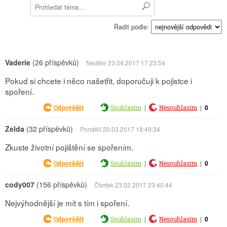
Řadit podle:
Vaderie
(26 příspěvků)
Neděle 23.04.2017 17:23:54
Pokud si chcete i něco našetřit, doporučuji k pojistce i
spoření.
|
|
0
Odpovědět
Souhlasím
Nesouhlasím
Zelda
(32 příspěvků)
Pondělí 20.03.2017 18:49:34
Zkuste životní pojištění se spořením.
|
|
0
Odpovědět
Souhlasím
Nesouhlasím
cody007
(156 příspěvků)
Čtvrtek 23.02.2017 23:40:44
Nejvýhodnější je mít s tím i spoření.
|
|
0
Odpovědět
Souhlasím
Nesouhlasím