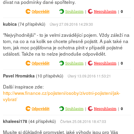
dívat na podmínky dané spořitelny.
|
|
0
Odpovědět
Souhlasím
Nesouhlasím
kubica
(74 příspěvků)
Úterý 27.09.2016 14:29:30
"Nejvýhodnější" - to je velmi zavádějící pojem. Vždy záleží na
tom, na co a na kolik se chcete přesně pojistit. A pak také na
tom, jak moc pojišťovna je ochotna plnit v případě pojistné
události. Takže na to nelze jednoduše odpovědět.
|
|
0
Odpovědět
Souhlasím
Nesouhlasím
Pavel Hromátka
(10 příspěvků)
Úterý 13.09.2016 11:53:21
Další inspirace zde:
http://www.finance.cz/pojisteni/osoby/zivotni-pojisteni/jak-
vybrat/
|
|
0
Odpovědět
Souhlasím
Nesouhlasím
khaleesi178
(44 příspěvků)
Čtvrtek 25.08.2016 18:47:03
Musíte si důkladně promyslet, jaké výhody jsou pro Vás