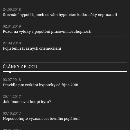
24.09.2018
Srovnání hypoték, aneb co vám hypoteční kalkulačky neprozradí
02.01.2019
Pozor na výluky v pojištění pracovní neschopnosti
27.09.2018
Pojištění závažných onemocnění
ČLÁNKY Z BLOGU
03.07.2018
Pravidla pro získání hypotéky od října 2018
30.11.2017
Jak financovat koupi bytu?
03.10.2017
Nepodceňujte význam cestovního pojištění
30.05.2017