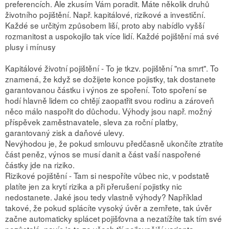
preferencích. Ale zkusím Vám poradit. Máte několik druhů
životního pojištění. Např. kapitálové, rizikové a investiční.
Každé se určitým způsobem liší, proto aby nabídlo vyšší
rozmanitost a uspokojilo tak více lidí. Každé pojištění má své
plusy i mínusy
Kapitálové životní pojištění - To je tkzv. pojištění "na smrt". To
znamená, že když se dožijete konce pojistky, tak dostanete
garantovanou částku i výnos ze spoření. Toto spoření se
hodí hlavně lidem co chtějí zaopatřit svou rodinu a zároveň
něco málo naspořit do důchodu. Výhody jsou např. možný
příspěvek zaměstnavatele, sleva za roční platby,
garantovaný zisk a daňové ulevy.
Nevýhodou je, že pokud smlouvu předčasně ukončíte ztratíte
část peněz, výnos se musí danit a část vaší naspořené
částky jde na riziko.
Rizikové pojištění - Tam si nespoříte vůbec nic, v podstatě
platíte jen za krytí rizika a při přerušení pojistky nic
nedostanete. Jaké jsou tedy vlastně výhody? Například
takové, že pokud splácíte vysoký úvěr a zemřete, tak úvěr
začne automaticky splácet pojišťovna a nezatížíte tak tím své