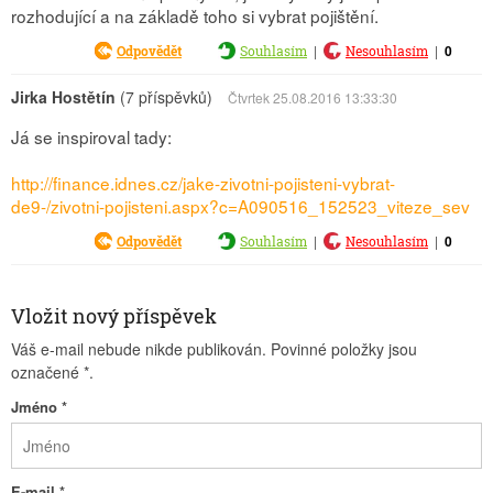
rozhodující a na základě toho si vybrat pojištění.
|
|
0
Odpovědět
Souhlasím
Nesouhlasím
Jirka Hostětín
(7 příspěvků)
Čtvrtek 25.08.2016 13:33:30
Já se inspiroval tady:
http://finance.idnes.cz/jake-zivotni-pojisteni-vybrat-
de9-/zivotni-pojisteni.aspx?c=A090516_152523_viteze_sev
|
|
0
Odpovědět
Souhlasím
Nesouhlasím
Vložit nový příspěvek
Váš e-mail nebude nikde publikován. Povinné položky jsou
označené
*
.
Jméno
*
E-mail
*