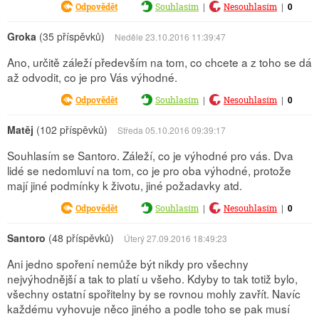
|
|
0
Odpovědět
Souhlasím
Nesouhlasím
Groka
(35 příspěvků)
Neděle 23.10.2016 11:39:47
Ano, určitě záleží především na tom, co chcete a z toho se dá
až odvodit, co je pro Vás výhodné.
|
|
0
Odpovědět
Souhlasím
Nesouhlasím
Matěj
(102 příspěvků)
Středa 05.10.2016 09:39:17
Souhlasím se Santoro. Záleží, co je výhodné pro vás. Dva
lidé se nedomluví na tom, co je pro oba výhodné, protože
mají jiné podmínky k životu, jiné požadavky atd.
|
|
0
Odpovědět
Souhlasím
Nesouhlasím
Santoro
(48 příspěvků)
Úterý 27.09.2016 18:49:23
Ani jedno spoření nemůže být nikdy pro všechny
nejvýhodnější a tak to platí u všeho. Kdyby to tak totiž bylo,
všechny ostatní spořitelny by se rovnou mohly zavřít. Navíc
každému vyhovuje něco jiného a podle toho se pak musí