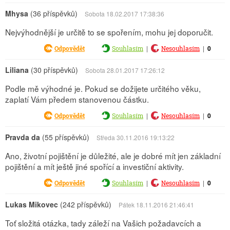
Mhysa
(36 příspěvků)
Sobota 18.02.2017 17:38:36
Nejvýhodnější je určitě to se spořením, mohu jej doporučit.
|
|
0
Odpovědět
Souhlasím
Nesouhlasím
Liliana
(30 příspěvků)
Sobota 28.01.2017 17:26:12
Podle mě výhodné je. Pokud se dožijete určitého věku,
zaplatí Vám předem stanovenou částku.
|
|
0
Odpovědět
Souhlasím
Nesouhlasím
Pravda da
(55 příspěvků)
Středa 30.11.2016 19:13:22
Ano, životní pojištění je důležité, ale je dobré mít jen základní
pojištění a mít ještě jiné spořící a investiční aktivity.
|
|
0
Odpovědět
Souhlasím
Nesouhlasím
Lukas Mikovec
(242 příspěvků)
Pátek 18.11.2016 21:46:41
Toť složitá otázka, tady záleží na Vašich požadavcích a