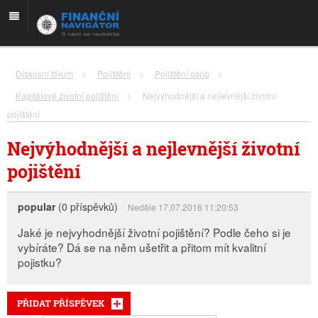
Diskusní fórum
>
Pojištění
>
Pojištění osob
>
Kapitálové životní pojištění
>
Nejvýhodnější a nejlevnější životní
pojištění
Nejvýhodnější a nejlevnější životní
pojištění
popular
(0 příspěvků)
Neděle 17.07.2016 11:20:53
Jaké je nejvyhodnější životní pojištění? Podle čeho si je
vybíráte? Dá se na něm ušetřit a přitom mít kvalitní
pojistku?
PŘIDAT PŘÍSPĚVEK