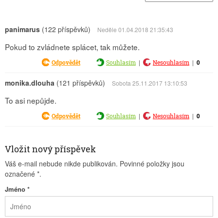
panimarus
(122 příspěvků)
Neděle 01.04.2018 21:35:43
Pokud to zvládnete splácet, tak můžete.
|
|
0
Odpovědět
Souhlasím
Nesouhlasím
monika.dlouha
(121 příspěvků)
Sobota 25.11.2017 13:10:53
To asi nepůjde.
|
|
0
Odpovědět
Souhlasím
Nesouhlasím
Vložit nový příspěvek
Váš e-mail nebude nikde publikován. Povinné položky jsou
označené
*
.
Jméno
*