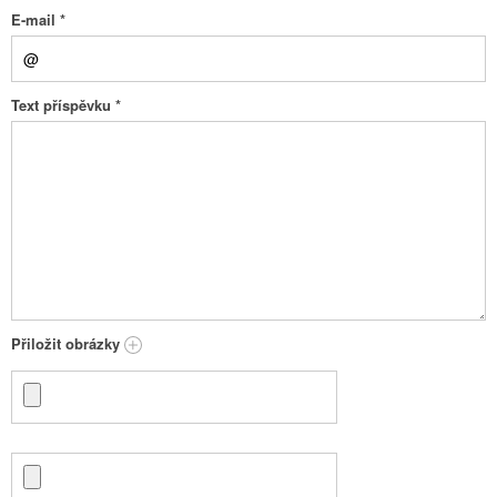
E-mail
*
Text příspěvku
*
Přiložit obrázky