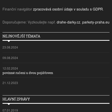
Finanční navigátor
zpracovává osobní údaje v souladu s GDPR
.
Doporučujeme: Vyzkoušejte např.
drahe-darky.cz
,
parkety-praha.eu
NEJNOVĚJŠÍ TÉMATA
23.08.2024
09.08.2024
12.02.2024
povinné ručení u dvou pojišťoven
21.12.2023
HLAVNÍ ZPRÁVY
07.01.2019