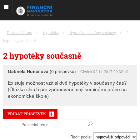
Diskusní fórum
>
Hypotéky
>
Hypotéka a změny smlouvy
>
2
hypotéky současně
2 hypotéky současně
Gabriela Hunčílová
(0 příspěvků)
Čtvrtek 02.11.2017 09:32:10
Existuje možnost vzít si dvě hypotéky v současný čas?
(Otázka slouží pro zpracování mojí seminární práce na
ekonomické škole)
PŘIDAT PŘÍSPĚVEK
Řadit podle: