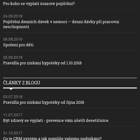
Pro koho se vyplatí úrazové pojištění?
24.09.2018
Pojištění denních dávek v nemoci – denní dávky při pracovní
neschopnosti
08.08.2016
Spoření pro děti
25.09.2018
Pravidla pro získání hypotéky od 1.10.2018
ČLÁNKY Z BLOGU
03.07.2018
Pravidla pro získání hypotéky od října 2018
11.07.2017
Být zdravý se vyplatí - prevence vám ušetří desetitisíce
31.10.2017
Co je CRM systém a jak pomůže vašemu podnikání?