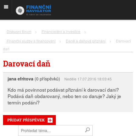
Diskusní fórum
>
Financování a investice
>
Finanční služby a financování
>
Daně a daňová přiznání
>
Darovací
daň
Darovací daň
jana efritova
(0 příspěvků)
Neděle 17.07.2016 18:03:45
Kdo má povinnost podávat přiznání k darovací dani?
Podává daň obdarovaný, nebo ten co daruje? Jaký je
termín podání?
PŘIDAT PŘÍSPĚVEK