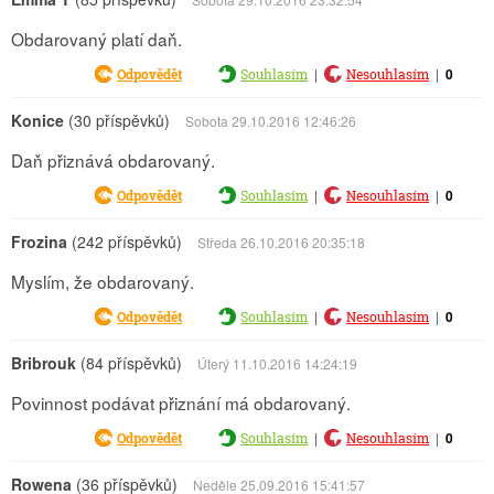
Obdarovaný platí daň.
|
|
0
Odpovědět
Souhlasím
Nesouhlasím
Konice
(30 příspěvků)
Sobota 29.10.2016 12:46:26
Daň přiznává obdarovaný.
|
|
0
Odpovědět
Souhlasím
Nesouhlasím
Frozina
(242 příspěvků)
Středa 26.10.2016 20:35:18
Myslím, že obdarovaný.
|
|
0
Odpovědět
Souhlasím
Nesouhlasím
Bribrouk
(84 příspěvků)
Úterý 11.10.2016 14:24:19
Povinnost podávat přiznání má obdarovaný.
|
|
0
Odpovědět
Souhlasím
Nesouhlasím
Rowena
(36 příspěvků)
Neděle 25.09.2016 15:41:57