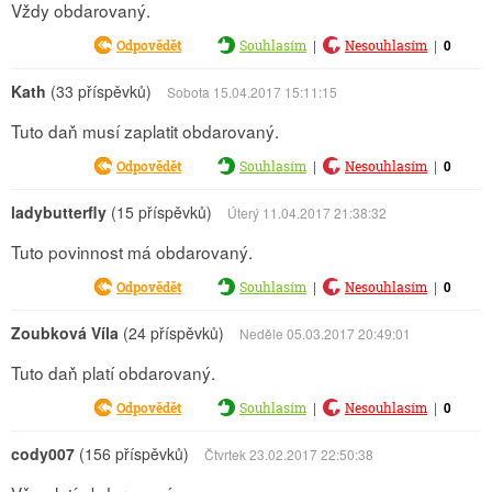
Vždy obdarovaný.
|
|
0
Odpovědět
Souhlasím
Nesouhlasím
Kath
(33 příspěvků)
Sobota 15.04.2017 15:11:15
Tuto daň musí zaplatit obdarovaný.
|
|
0
Odpovědět
Souhlasím
Nesouhlasím
ladybutterfly
(15 příspěvků)
Úterý 11.04.2017 21:38:32
Tuto povinnost má obdarovaný.
|
|
0
Odpovědět
Souhlasím
Nesouhlasím
Zoubková Víla
(24 příspěvků)
Neděle 05.03.2017 20:49:01
Tuto daň platí obdarovaný.
|
|
0
Odpovědět
Souhlasím
Nesouhlasím
cody007
(156 příspěvků)
Čtvrtek 23.02.2017 22:50:38