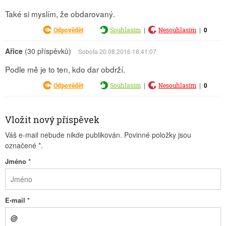
Také si myslím, že obdarovaný.
|
|
0
Odpovědět
Souhlasím
Nesouhlasím
Ařice
(30 příspěvků)
Sobota 20.08.2016 18:41:07
Podle mě je to ten, kdo dar obdrží.
|
|
0
Odpovědět
Souhlasím
Nesouhlasím
Vložit nový příspěvek
Váš e-mail nebude nikde publikován. Povinné položky jsou
označené
*
.
Jméno
*
E-mail
*