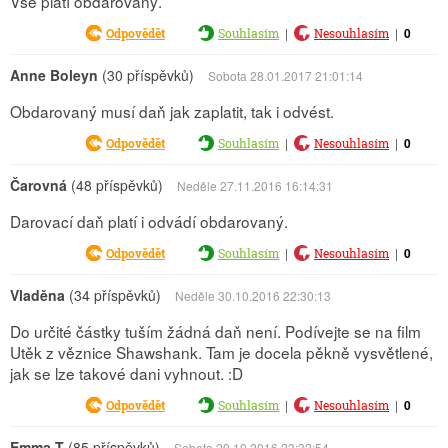
Vše platí obdarovaný.
|
|
0
Odpovědět
Souhlasím
Nesouhlasím
Anne Boleyn
(30 příspěvků)
Sobota 28.01.2017 21:01:14
Obdarovaný musí daň jak zaplatit, tak i odvést.
|
|
0
Odpovědět
Souhlasím
Nesouhlasím
Čarovná
(48 příspěvků)
Neděle 27.11.2016 16:14:31
Darovací daň platí i odvádí obdarovaný.
|
|
0
Odpovědět
Souhlasím
Nesouhlasím
Vladěna
(34 příspěvků)
Neděle 30.10.2016 22:30:13
Do určité částky tuším žádná daň není. Podívejte se na film
Utěk z věznice Shawshank. Tam je docela pěkně vysvětlené,
jak se lze takové dani vyhnout. :D
|
|
0
Odpovědět
Souhlasím
Nesouhlasím
Emma T
(85 příspěvků)
Sobota 29.10.2016 23:32:54