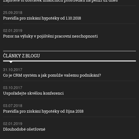
Zajistěte si dostatek finančních prostředků na penzi už dnes
25.09.2018
Pravidla pro získání hypotéky od 1.10.2018
02.01.2019
Pozor na výluky v pojištění pracovní neschopnosti
ČLÁNKY Z BLOGU
31.10.2017
Co je CRM systém a jak pomůže vašemu podnikání?
03.10.2017
Uspořádejte skvělou konferenci
03.07.2018
Pravidla pro získání hypotéky od října 2018
02.01.2019
Dlouhodobé ošetřovné