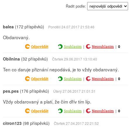
Řadit podle:
balea
(172 příspěvků)
Pondělí 24.07.2017 21:53:46
Obdarovaný.
|
|
0
Odpovědět
Souhlasím
Nesouhlasím
Obilnina
(32 příspěvků)
Čtvrtek 29.06.2017 13:10:40
Ten co daruje přiznání nepodává, je to vždy obdarovaný.
|
|
0
Odpovědět
Souhlasím
Nesouhlasím
pes.pes
(176 příspěvků)
Úterý 27.06.2017 21:01:31
Vždy obdarovaný a platí, že čím dřív tím líp.
|
|
0
Odpovědět
Souhlasím
Nesouhlasím
citron123
(98 příspěvků)
Čtvrtek 27.04.2017 22:21:52