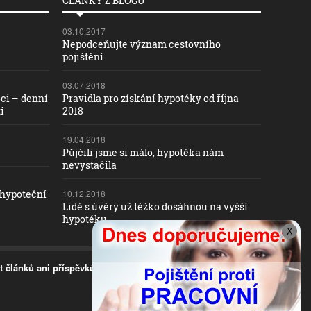
ČLÁNKY Z BLOGU
03.10.2017
Nepodceňujte význam cestovního
pojištění
03.07.2018
ci – denní
Pravidla pro získání hypotéky od října
i
2018
19.04.2018
Půjčili jsme si málo, hypotéka nám
nevystačila
 hypoteční
10.12.2018
Lidé s úvěry už těžko dosáhnou na vyšší
hypotéku
X
t článků ani příspěvků
.