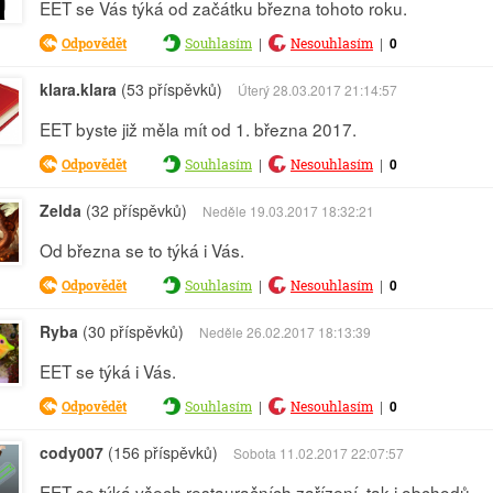
EET se Vás týká od začátku března tohoto roku.
|
|
0
Odpovědět
Souhlasím
Nesouhlasím
klara.klara
(53 příspěvků)
Úterý 28.03.2017 21:14:57
EET byste již měla mít od 1. března 2017.
|
|
0
Odpovědět
Souhlasím
Nesouhlasím
Zelda
(32 příspěvků)
Neděle 19.03.2017 18:32:21
Od března se to týká i Vás.
|
|
0
Odpovědět
Souhlasím
Nesouhlasím
Ryba
(30 příspěvků)
Neděle 26.02.2017 18:13:39
EET se týká i Vás.
|
|
0
Odpovědět
Souhlasím
Nesouhlasím
cody007
(156 příspěvků)
Sobota 11.02.2017 22:07:57
EET se týká všech restauračních zařízení, tak i obchodů.