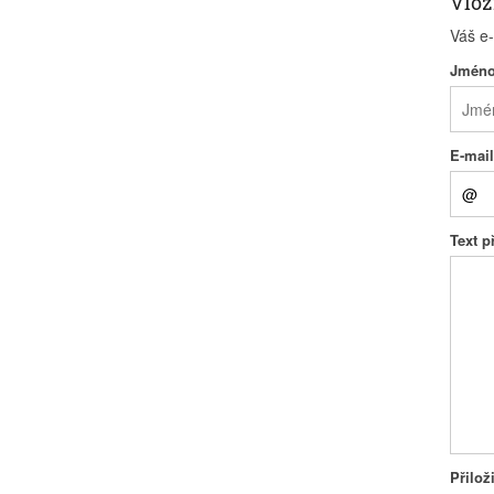
Vlož
Váš e
Jmén
E-mai
Text 
Přilož