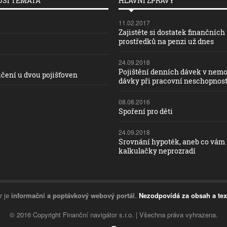
ŠÍ TÉMATA
HLAVNÍ ZPRÁVY
11.02.2017
Zajistěte si dostatek finančních
prostředků na penzi už dnes
24.09.2018
Pojištění denních dávek v nemo
čení u dvou pojišťoven
dávky při pracovní neschopnost
08.08.2016
Spoření pro děti
24.09.2018
Srovnání hypoték, aneb co vám
kalkulačky neprozradí
r je
informační a poptávkový webový portál
.
Nezodpovídá za obsah a tex
© 2016 Copyright Finanční navigátor s.r.o. | Všechna práva vyhrazena.