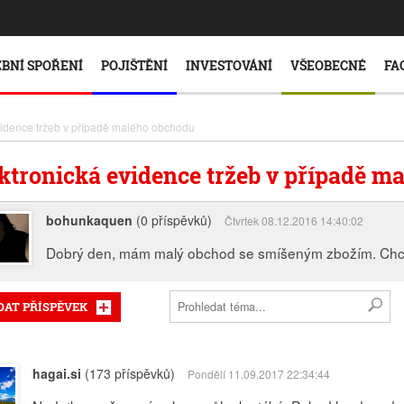
BNÍ SPOŘENÍ
POJIŠTĚNÍ
INVESTOVÁNÍ
VŠEOBECNÉ
FA
vidence tržeb v případě malého obchodu
ktronická evidence tržeb v případě m
bohunkaquen
(0 příspěvků)
Čtvrtek 08.12.2016 14:40:02
Dobrý den, mám malý obchod se smíšeným zbožím. Chci 
DAT PŘÍSPĚVEK
hagai.si
(173 příspěvků)
Pondělí 11.09.2017 22:34:44