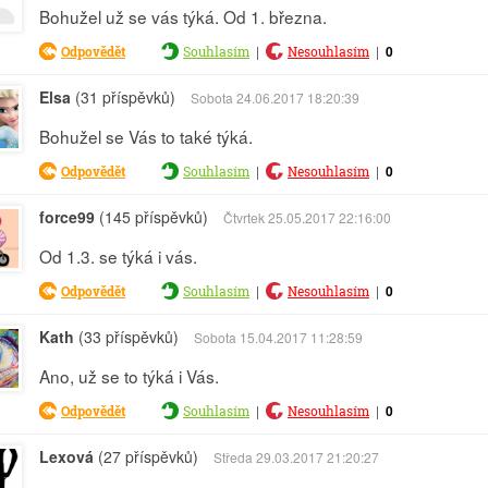
Bohužel už se vás týká. Od 1. března.
|
|
0
Odpovědět
Souhlasím
Nesouhlasím
Elsa
(31 příspěvků)
Sobota 24.06.2017 18:20:39
Bohužel se Vás to také týká.
|
|
0
Odpovědět
Souhlasím
Nesouhlasím
force99
(145 příspěvků)
Čtvrtek 25.05.2017 22:16:00
Od 1.3. se týká i vás.
|
|
0
Odpovědět
Souhlasím
Nesouhlasím
Kath
(33 příspěvků)
Sobota 15.04.2017 11:28:59
Ano, už se to týká i Vás.
|
|
0
Odpovědět
Souhlasím
Nesouhlasím
Lexová
(27 příspěvků)
Středa 29.03.2017 21:20:27