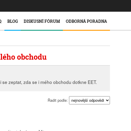
Q
BLOG
DISKUSNÍ FÓRUM
ODBORNÁ PORADNA
alého obchodu
se zeptat, zda se i mého obchodu dotkne EET.
Řadit podle: