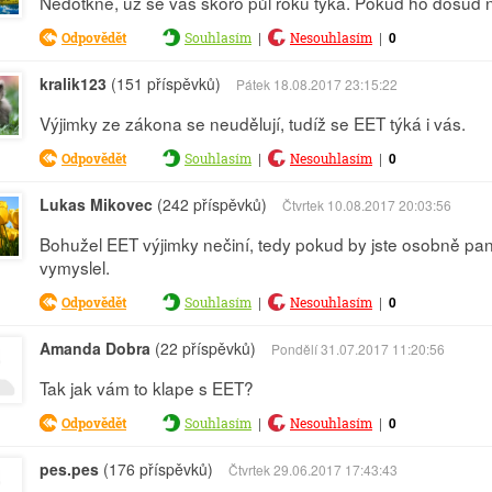
Nedotkne, už se vás skoro půl roku týká. Pokud ho dosud n
|
|
0
Odpovědět
Souhlasím
Nesouhlasím
kralik123
(151 příspěvků)
Pátek 18.08.2017 23:15:22
Výjimky ze zákona se neudělují, tudíž se EET týká i vás.
|
|
0
Odpovědět
Souhlasím
Nesouhlasím
Lukas Mikovec
(242 příspěvků)
Čtvrtek 10.08.2017 20:03:56
Bohužel EET výjimky nečiní, tedy pokud by jste osobně pan
vymyslel.
|
|
0
Odpovědět
Souhlasím
Nesouhlasím
Amanda Dobra
(22 příspěvků)
Pondělí 31.07.2017 11:20:56
Tak jak vám to klape s EET?
|
|
0
Odpovědět
Souhlasím
Nesouhlasím
pes.pes
(176 příspěvků)
Čtvrtek 29.06.2017 17:43:43