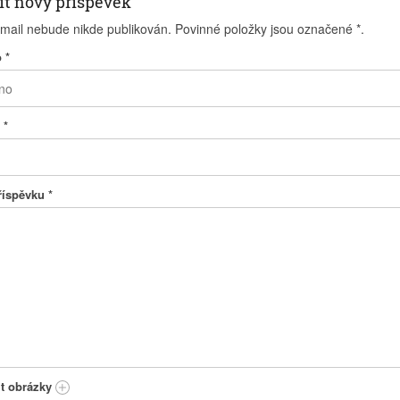
it nový příspěvek
-mail nebude nikde publikován. Povinné položky jsou označené
*
.
o
*
l
*
příspěvku
*
it obrázky