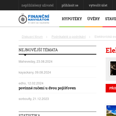
nepřihlášený uživatel
přihlásit se
vytvořit účet
HYPOTÉKY
ÚVĚRY
STAVE
Diskusní fórum
>
Podnikatelé a podnikání
>
Elektronická e
Ele
NEJNOVĚJŠÍ TÉMATA
Maheveday, 23.08.2024
kayackany, 09.08.2024
edho, 12.02.2024
povinné ručení u dvou pojišťoven
PŘI
sorboutty, 21.12.2023
STATISTIKA