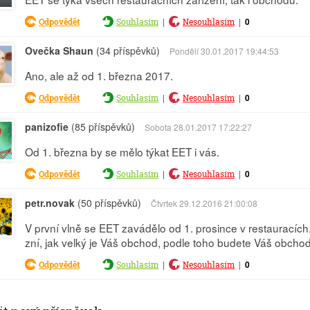
|
|
0
Odpovědět
Souhlasím
Nesouhlasím
Ovečka Shaun
(34 příspěvků)
Pondělí 30.01.2017 19:44:53
Ano, ale až od 1. března 2017.
|
|
0
Odpovědět
Souhlasím
Nesouhlasím
panizofie
(85 příspěvků)
Sobota 28.01.2017 17:22:27
Od 1. března by se mělo týkat EET i vás.
|
|
0
Odpovědět
Souhlasím
Nesouhlasím
petr.novak
(50 příspěvků)
Čtvrtek 29.12.2016 21:00:08
V první vlně se EET zavádělo od 1. prosince v restauracíc
zní, jak velký je Váš obchod, podle toho budete Váš obcho
|
|
0
Odpovědět
Souhlasím
Nesouhlasím