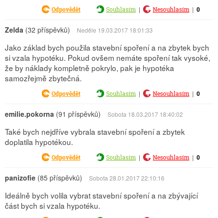
|
|
0
Odpovědět
Souhlasím
Nesouhlasím
Zelda
(32 příspěvků)
Neděle 19.03.2017 18:01:33
Jako základ bych použila stavební spoření a na zbytek bych
si vzala hypotéku. Pokud ovšem nemáte spoření tak vysoké,
že by náklady kompletně pokrylo, pak je hypotéka
samozřejmě zbytečná.
|
|
0
Odpovědět
Souhlasím
Nesouhlasím
emilie.pokorna
(91 příspěvků)
Sobota 18.03.2017 18:40:02
Také bych nejdříve vybrala stavební spoření a zbytek
doplatila hypotékou.
|
|
0
Odpovědět
Souhlasím
Nesouhlasím
panizofie
(85 příspěvků)
Sobota 28.01.2017 22:10:16
Ideálně bych volila vybrat stavební spoření a na zbývající
část bych si vzala hypotéku.