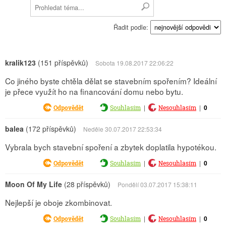
Řadit podle:
kralik123
(151 příspěvků)
Sobota 19.08.2017 22:06:22
Co jiného byste chtěla dělat se stavebním spořením? Ideální
je přece využít ho na financování domu nebo bytu.
|
|
0
Odpovědět
Souhlasím
Nesouhlasím
balea
(172 příspěvků)
Neděle 30.07.2017 22:53:34
Vybrala bych stavební spoření a zbytek doplatila hypotékou.
|
|
0
Odpovědět
Souhlasím
Nesouhlasím
Moon Of My Life
(28 příspěvků)
Pondělí 03.07.2017 15:38:11
Nejlepší je oboje zkombinovat.
|
|
0
Odpovědět
Souhlasím
Nesouhlasím