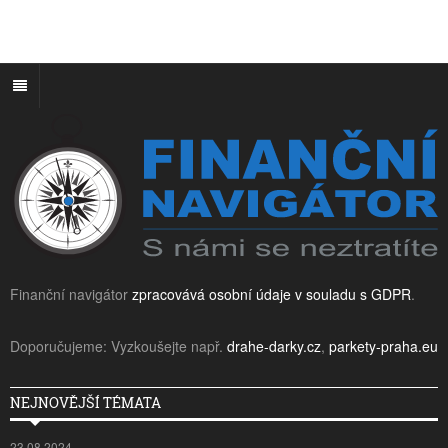
Finanční navigátor
zpracovává osobní údaje v souladu s GDPR
.
Doporučujeme: Vyzkoušejte např.
drahe-darky.cz
,
parkety-praha.eu
NEJNOVĚJŠÍ TÉMATA
23.08.2024