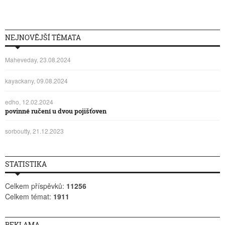
NEJNOVĚJŠÍ TÉMATA
Maheveday, 23.08.2024
kayackany, 09.08.2024
edho, 12.02.2024
povinné ručení u dvou pojišťoven
sorboutty, 21.12.2023
STATISTIKA
Celkem příspěvků:
11256
Celkem témat:
1911
REKLAMA