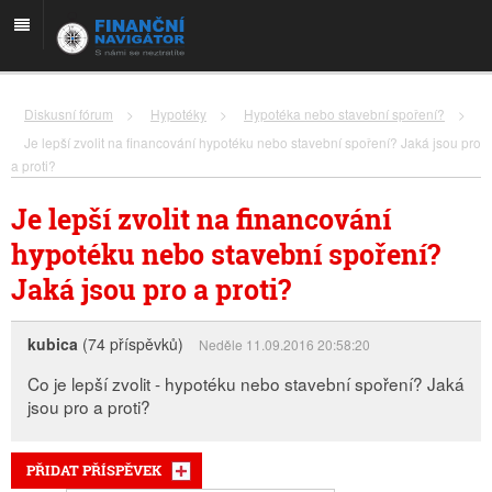
Diskusní fórum
>
Hypotéky
>
Hypotéka nebo stavební spoření?
>
Je lepší zvolit na financování hypotéku nebo stavební spoření? Jaká jsou pro
a proti?
Je lepší zvolit na financování
hypotéku nebo stavební spoření?
Jaká jsou pro a proti?
kubica
(74 příspěvků)
Neděle 11.09.2016 20:58:20
Co je lepší zvolit - hypotéku nebo stavební spoření? Jaká
jsou pro a proti?
PŘIDAT PŘÍSPĚVEK