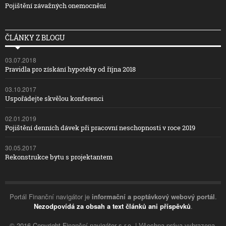
Pojištění závažných onemocnění
ČLÁNKY Z BLOGU
03.07.2018
Pravidla pro získání hypotéky od října 2018
03.10.2017
Uspořádejte skvělou konferenci
02.01.2019
Pojištění denních dávek při pracovní neschopnosti v roce 2019
30.05.2017
Rekonstrukce bytu s projektantem
Portál Finanční navigátor je
informační a poptávkový webový portál
.
Nezodpovídá za obsah a text článků ani příspěvků
.
© 2016 Copyright Finanční navigátor s.r.o. | Všechna práva vyhrazena.