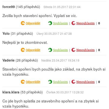
force99
(145 příspěvků)
Středa 31.05.2017 22:31:44
Zvolila bych stavební spoření. Vyplatí se víc.
|
|
0
Odpovědět
Souhlasím
Nesouhlasím
Yolo
(31 příspěvků)
Úterý 30.05.2017 21:47:38
Nejlepší je to zkombinovat.
|
|
0
Odpovědět
Souhlasím
Nesouhlasím
Vaderie
(26 příspěvků)
Neděle 23.04.2017 19:34:19
Stavební spoření bych použila jako základ, na zbytek bych si
vzala hypotéku.
|
|
0
Odpovědět
Souhlasím
Nesouhlasím
klara.klara
(53 příspěvků)
Čtvrtek 30.03.2017 13:28:32
Co jde bych splatila ze stavebního spoření a na zbytek si
vzala hypotéku.