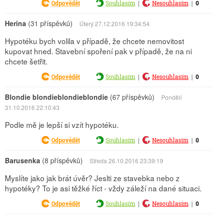
|
|
0
Odpovědět
Souhlasím
Nesouhlasím
Herina
(31 příspěvků)
Úterý 27.12.2016 19:34:54
Hypotéku bych volila v případě, že chcete nemovitost
kupovat hned. Stavební spoření pak v případě, že na ni
chcete šetřit.
|
|
0
Odpovědět
Souhlasím
Nesouhlasím
Blondie blondieblondieblondie
(67 příspěvků)
Pondělí
31.10.2016 22:10:43
Podle mě je lepší si vzít hypotéku.
|
|
0
Odpovědět
Souhlasím
Nesouhlasím
Barusenka
(8 příspěvků)
Středa 26.10.2016 23:39:19
Myslíte jako jak brát úvěr? Jeslti ze stavebka nebo z
hypotéky? To je asi těžké říct - vždy záleží na dané situaci.
|
|
0
Odpovědět
Souhlasím
Nesouhlasím