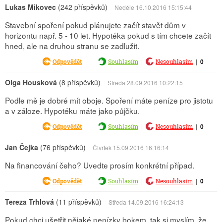
Lukas Mikovec
(242 příspěvků)
Neděle 16.10.2016 15:15:44
Stavební spoření pokud plánujete začít stavět dům v
horizontu např. 5 - 10 let. Hypotéka pokud s tím chcete začít
hned, ale na druhou stranu se zadlužit.
|
|
0
Odpovědět
Souhlasím
Nesouhlasím
Olga Housková
(8 příspěvků)
Středa 28.09.2016 10:22:15
Podle mě je dobré mít oboje. Spoření máte peníze pro jistotu
a v záloze. Hypotéku máte jako půjčku.
|
|
0
Odpovědět
Souhlasím
Nesouhlasím
Jan Čejka
(76 příspěvků)
Čtvrtek 15.09.2016 16:16:14
Na financování čeho? Uvedte prosím konkrétní případ.
|
|
0
Odpovědět
Souhlasím
Nesouhlasím
Tereza Trhlová
(11 příspěvků)
Středa 14.09.2016 16:24:13
Pokud chci ušetřit nějaké penízky bokem, tak si myslím, že