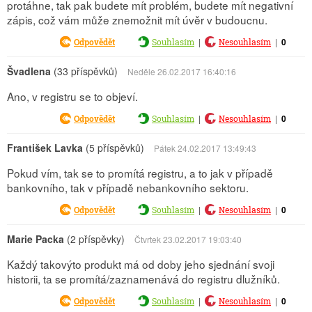
protáhne, tak pak budete mít problém, budete mít negativní
zápis, což vám může znemožnit mít úvěr v budoucnu.
|
|
0
Odpovědět
Souhlasím
Nesouhlasím
Švadlena
(33 příspěvků)
Neděle 26.02.2017 16:40:16
Ano, v registru se to objeví.
|
|
0
Odpovědět
Souhlasím
Nesouhlasím
František Lavka
(5 příspěvků)
Pátek 24.02.2017 13:49:43
Pokud vím, tak se to promítá registru, a to jak v případě
bankovního, tak v případě nebankovního sektoru.
|
|
0
Odpovědět
Souhlasím
Nesouhlasím
Marie Packa
(2 příspěvky)
Čtvrtek 23.02.2017 19:03:40
Každý takovýto produkt má od doby jeho sjednání svoji
historii, ta se promítá/zaznamenává do registru dlužníků.
|
|
0
Odpovědět
Souhlasím
Nesouhlasím