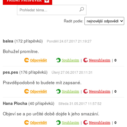
PŘIDAT PŘÍSPĚVEK
Řadit podle:
balea
(172 příspěvků)
Pondělí 24.07.2017 21:19:27
Bohužel promítne.
|
|
0
Odpovědět
Souhlasím
Nesouhlasím
pes.pes
(176 příspěvků)
Úterý 27.06.2017 20:11:31
Pravděpodobně to budete mít zapsané.
|
|
0
Odpovědět
Souhlasím
Nesouhlasím
Hana Plocha
(40 příspěvků)
Středa 31.05.2017 11:57:52
Objeví se a po určité době dojde k jeho smazání.
|
|
0
Odpovědět
Souhlasím
Nesouhlasím