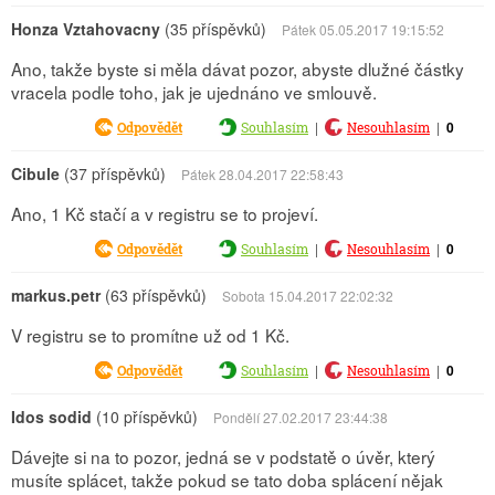
Honza Vztahovacny
(35 příspěvků)
Pátek 05.05.2017 19:15:52
Ano, takže byste si měla dávat pozor, abyste dlužné částky
vracela podle toho, jak je ujednáno ve smlouvě.
|
|
0
Odpovědět
Souhlasím
Nesouhlasím
Cibule
(37 příspěvků)
Pátek 28.04.2017 22:58:43
Ano, 1 Kč stačí a v registru se to projeví.
|
|
0
Odpovědět
Souhlasím
Nesouhlasím
markus.petr
(63 příspěvků)
Sobota 15.04.2017 22:02:32
V registru se to promítne už od 1 Kč.
|
|
0
Odpovědět
Souhlasím
Nesouhlasím
Idos sodid
(10 příspěvků)
Pondělí 27.02.2017 23:44:38
Dávejte si na to pozor, jedná se v podstatě o úvěr, který
musíte splácet, takže pokud se tato doba splácení nějak