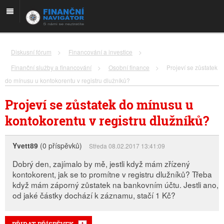
Diskusní fórum
>
Financování a investice
>
Finanční služby a financování
>
Osobní finance
>
Projeví se zůstatek
do mínusu u kontokorentu v registru dlužníků?
Projeví se zůstatek do mínusu u
kontokorentu v registru dlužníků?
Yvett89
(0 příspěvků)
Středa 08.02.2017 13:41:09
Dobrý den, zajímalo by mě, jestli když mám zřízený
kontokorent, jak se to promítne v registru dlužníků? Třeba
když mám záporný zůstatek na bankovním účtu. Jestli ano,
od jaké částky dochází k záznamu, stačí 1 Kč?