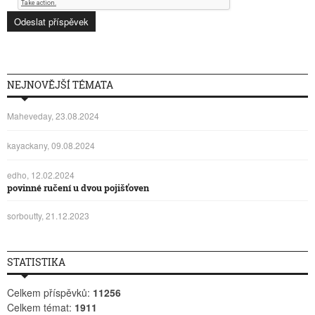
NEJNOVĚJŠÍ TÉMATA
Maheveday, 23.08.2024
kayackany, 09.08.2024
edho, 12.02.2024
povinné ručení u dvou pojišťoven
sorboutty, 21.12.2023
STATISTIKA
Celkem příspěvků:
11256
Celkem témat:
1911