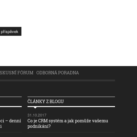
ISKUSNÍ FÓRUM
ODBORNÁ PORADNA
ČLÁNKY Z BLOGU
31.10.2017
ci – denní
Co je CRM systém a jak pomůže vašemu
i
podnikání?