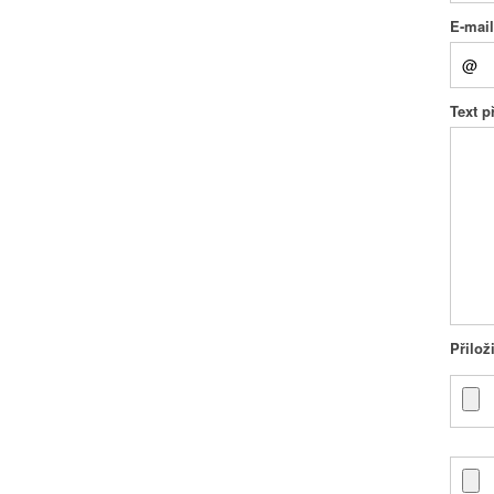
E-mai
Text 
Přilož