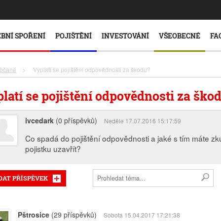
BNÍ SPOŘENÍ
POJIŠTĚNÍ
INVESTOVÁNÍ
VŠEOBECNÉ
FA
bčané
>
Vyplatí se pojištění odpovědnosti za škodu?
latí se pojištění odpovědnosti za ško
ivcedark
(0 příspěvků)
Neděle 17.07.2016 15:17:59
Co spadá do pojištění odpovědnosti a jaké s tím máte zk
pojistku uzavřít?
DAT PŘÍSPĚVEK
Pštrosice
(29 příspěvků)
Sobota 15.04.2017 17:21:38