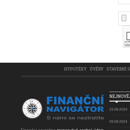
HYPOTÉKY
ÚVĚRY
STAVEBNÍ 
NEJNOVĚJ
23.08.2024
09.08.2024
Finanční navigátor
zpracovává osobní údaje