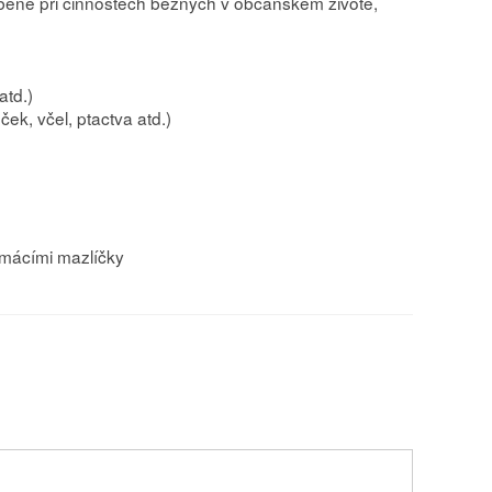
obené při činnostech běžných v občanském životě,
atd.)
k, včel, ptactva atd.)
omácími mazlíčky