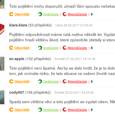
Toto pojištění mohu doporučit, uhradí Vám spoustu nečekaný
|
|
0
Odpovědět
Souhlasím
Nesouhlasím
klara.klara
(53 příspěvků)
Úterý 28.03.2017 21:03:44
Pojištění odpovědnosti máme celá rodina několik let. Vypla
pojištění hradí většinu škod, které způsobíte (detaily si sta
|
|
0
Odpovědět
Souhlasím
Nesouhlasím
an.apple
(102 příspěvků)
Pondělí 27.02.2017 14:10:18
Toto pojištění není špatné. Asi by se dalo tvrdit, že je to 
tom, jak vnímáte riziko, že tato situace ve vašem životě nas
|
|
0
Odpovědět
Souhlasím
Nesouhlasím
cody007
(156 příspěvků)
Čtvrtek 23.02.2017 23:05:35
Spadá sem většina věcí a toto pojištění se vyplatí všem. Ni
|
|
0
Odpovědět
Souhlasím
Nesouhlasím