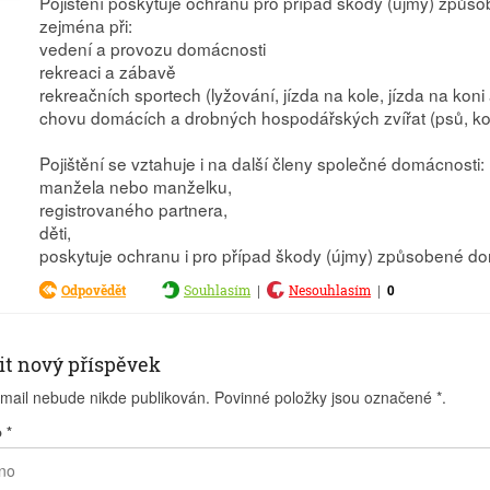
Pojištění poskytuje ochranu pro případ škody (újmy) způs
zejména při:
vedení a provozu domácnosti
rekreaci a zábavě
rekreačních sportech (lyžování, jízda na kole, jízda na koni 
chovu domácích a drobných hospodářských zvířat (psů, koče
Pojištění se vztahuje i na další členy společné domácnosti:
manžela nebo manželku,
registrovaného partnera,
děti,
poskytuje ochranu i pro případ škody (újmy) způsobené d
|
|
0
Odpovědět
Souhlasím
Nesouhlasím
it nový příspěvek
-mail nebude nikde publikován. Povinné položky jsou označené
*
.
o
*