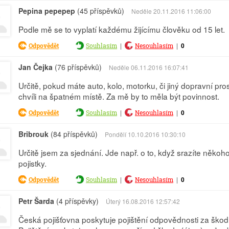
Pepina pepepep
(45 příspěvků)
Neděle 20.11.2016 11:06:00
Podle mě se to vyplatí každému žijícímu člověku od 15 let.
|
|
0
Odpovědět
Souhlasím
Nesouhlasím
Jan Čejka
(76 příspěvků)
Neděle 06.11.2016 16:07:41
Určitě, pokud máte auto, kolo, motorku, či jiný dopravní pro
chvíli na špatném místě. Za mě by to měla být povinnost.
|
|
0
Odpovědět
Souhlasím
Nesouhlasím
Bribrouk
(84 příspěvků)
Pondělí 10.10.2016 10:30:10
Určitě jsem za sjednání. Jde např. o to, když srazíte někoho 
pojistky.
|
|
0
Odpovědět
Souhlasím
Nesouhlasím
Petr Šarda
(4 příspěvky)
Úterý 16.08.2016 12:57:42
Česká pojišťovna poskytuje pojištění odpovědnosti za škodu