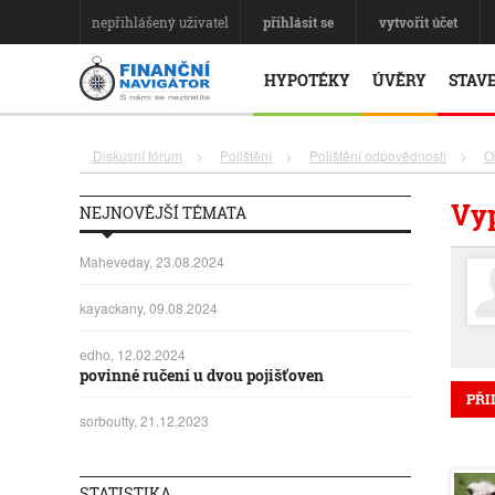
nepřihlášený uživatel
přihlásit se
vytvořit účet
HYPOTÉKY
ÚVĚRY
STAVE
Diskusní fórum
>
Pojištění
>
Pojištění odpovědnosti
>
O
Vyp
NEJNOVĚJŠÍ TÉMATA
Maheveday, 23.08.2024
kayackany, 09.08.2024
edho, 12.02.2024
povinné ručení u dvou pojišťoven
PŘI
sorboutty, 21.12.2023
STATISTIKA