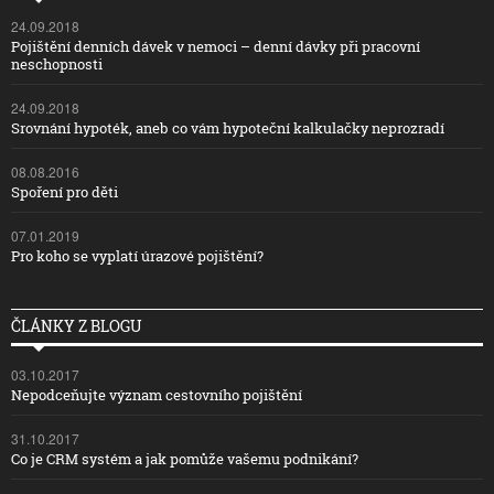
24.09.2018
Pojištění denních dávek v nemoci – denní dávky při pracovní
neschopnosti
24.09.2018
Srovnání hypoték, aneb co vám hypoteční kalkulačky neprozradí
08.08.2016
Spoření pro děti
07.01.2019
Pro koho se vyplatí úrazové pojištění?
ČLÁNKY Z BLOGU
03.10.2017
Nepodceňujte význam cestovního pojištění
31.10.2017
Co je CRM systém a jak pomůže vašemu podnikání?