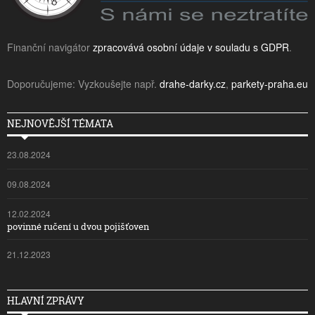
Finanční navigátor
zpracovává osobní údaje v souladu s GDPR
.
Doporučujeme: Vyzkoušejte např.
drahe-darky.cz
,
parkety-praha.eu
NEJNOVĚJŠÍ TÉMATA
23.08.2024
09.08.2024
12.02.2024
povinné ručení u dvou pojišťoven
21.12.2023
HLAVNÍ ZPRÁVY