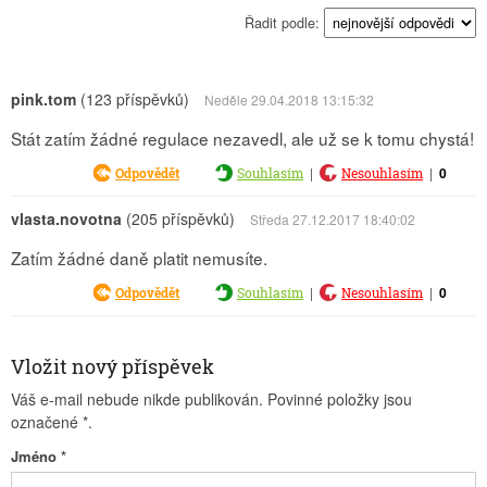
Řadit podle:
pink.tom
(123 příspěvků)
Neděle 29.04.2018 13:15:32
Stát zatím žádné regulace nezavedl, ale už se k tomu chystá!
|
|
0
Odpovědět
Souhlasím
Nesouhlasím
vlasta.novotna
(205 příspěvků)
Středa 27.12.2017 18:40:02
Zatím žádné daně platit nemusíte.
|
|
0
Odpovědět
Souhlasím
Nesouhlasím
Vložit nový příspěvek
Váš e-mail nebude nikde publikován. Povinné položky jsou
označené
*
.
Jméno
*