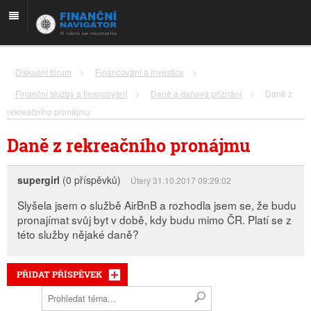
Diskusní fórum
>
Financování a investice
>
Finanční služby a financování
>
Daně a daňová přiznání
>
Daně z
rekreačního pronájmu
Daně z rekreačního pronájmu
supergirl
(0 příspěvků)
Úterý 31.10.2017 09:29:02
Slyšela jsem o službě AirBnB a rozhodla jsem se, že budu
pronajímat svůj byt v době, kdy budu mimo ČR. Platí se z
této služby nějaké daně?
PŘIDAT PŘÍSPĚVEK