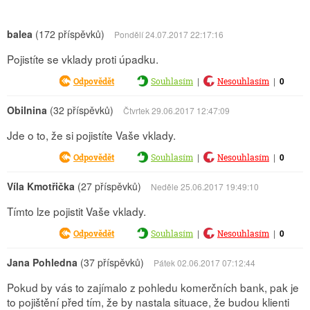
balea
(172 příspěvků)
Pondělí 24.07.2017 22:17:16
Pojistíte se vklady proti úpadku.
|
|
0
Odpovědět
Souhlasím
Nesouhlasím
Obilnina
(32 příspěvků)
Čtvrtek 29.06.2017 12:47:09
Jde o to, že si pojistíte Vaše vklady.
|
|
0
Odpovědět
Souhlasím
Nesouhlasím
Víla Kmotřička
(27 příspěvků)
Neděle 25.06.2017 19:49:10
Tímto lze pojistit Vaše vklady.
|
|
0
Odpovědět
Souhlasím
Nesouhlasím
Jana Pohledna
(37 příspěvků)
Pátek 02.06.2017 07:12:44
Pokud by vás to zajímalo z pohledu komerčních bank, pak je
to pojištění před tím, že by nastala situace, že budou klienti