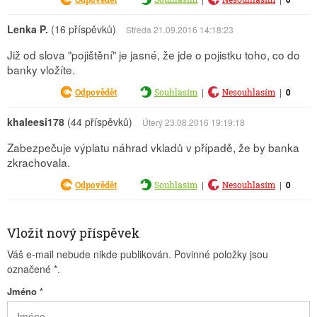
Lenka P.
(16 příspěvků)
Středa 21.09.2016 14:18:23
Již od slova "pojištění" je jasné, že jde o pojistku toho, co do
banky vložíte.
|
|
0
Odpovědět
Souhlasím
Nesouhlasím
khaleesi178
(44 příspěvků)
Úterý 23.08.2016 19:19:18
Zabezpečuje výplatu náhrad vkladů v případě, že by banka
zkrachovala.
|
|
0
Odpovědět
Souhlasím
Nesouhlasím
Vložit nový příspěvek
Váš e-mail nebude nikde publikován. Povinné položky jsou
označené
*
.
Jméno
*