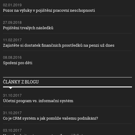
02.01.2019
Pozor na výluky v pojištění pracovní neschopnosti
27.09.2018
Pojištění trvalých následků
11.02.2017
Zajistěte si dostatek finančních prostředků na penzi už dnes
08.08.2016
Spoření pro děti
ČLÁNKY Z BLOGU
31.10.2017
Účetní program vs. informační systém
31.10.2017
Co je CRM systém a jak pomůže vašemu podnikání?
03.10.2017