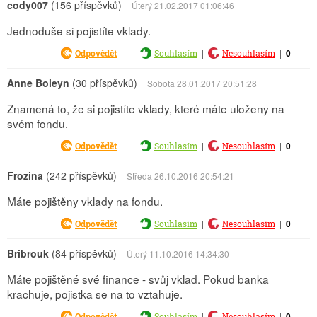
cody007
(156 příspěvků)
Úterý 21.02.2017 01:06:46
Jednoduše si pojistíte vklady.
|
|
0
Odpovědět
Souhlasím
Nesouhlasím
Anne Boleyn
(30 příspěvků)
Sobota 28.01.2017 20:51:28
Znamená to, že si pojistíte vklady, které máte uloženy na
svém fondu.
|
|
0
Odpovědět
Souhlasím
Nesouhlasím
Frozina
(242 příspěvků)
Středa 26.10.2016 20:54:21
Máte pojištěny vklady na fondu.
|
|
0
Odpovědět
Souhlasím
Nesouhlasím
Bribrouk
(84 příspěvků)
Úterý 11.10.2016 14:34:30
Máte pojištěné své finance - svůj vklad. Pokud banka
krachuje, pojistka se na to vztahuje.
|
|
0
Odpovědět
Souhlasím
Nesouhlasím