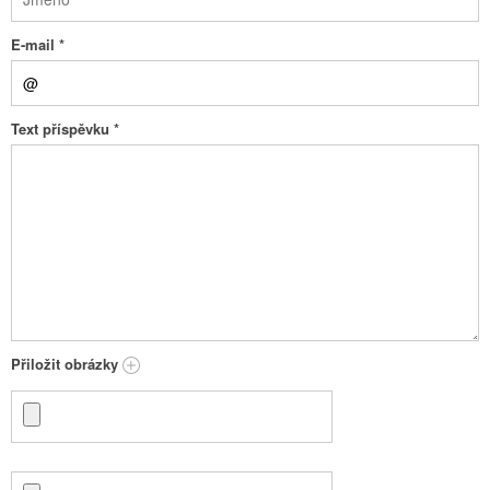
E-mail
*
Text příspěvku
*
Přiložit obrázky