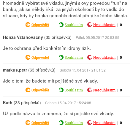
hromadně vybírat své vkladu, jinými slovy provedou "run" na
banku, jak se někdy říká, za jiných okolností by to vedlo do
situace, kdy by banka nemohla dostát přání každého klienta.
|
|
0
Odpovědět
Souhlasím
Nesouhlasím
Honza Vztahovacny
(35 příspěvků)
Pátek 05.05.2017 20:53:55
Je to ochrana před konkrétními druhy rizik.
|
|
0
Odpovědět
Souhlasím
Nesouhlasím
markus.petr
(63 příspěvků)
Sobota 15.04.2017 21:01:32
Jde o tom, že budete mít pojištěné své vklady.
|
|
0
Odpovědět
Souhlasím
Nesouhlasím
Kath
(33 příspěvků)
Sobota 15.04.2017 15:24:08
Už podle názvu to znamená, že si pojistíte své vklady.
|
|
0
Odpovědět
Souhlasím
Nesouhlasím