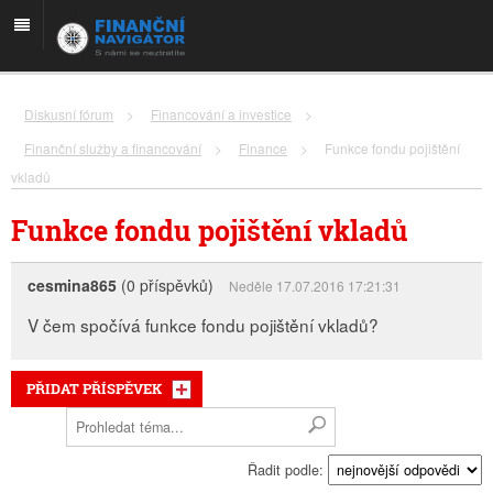
Diskusní fórum
>
Financování a investice
>
Finanční služby a financování
>
Finance
>
Funkce fondu pojištění
vkladů
Funkce fondu pojištění vkladů
cesmina865
(0 příspěvků)
Neděle 17.07.2016 17:21:31
V čem spočívá funkce fondu pojištění vkladů?
PŘIDAT PŘÍSPĚVEK
Řadit podle: