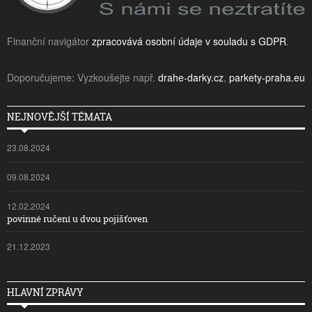
Finanční navigátor
zpracovává osobní údaje v souladu s GDPR
.
Doporučujeme: Vyzkoušejte např.
drahe-darky.cz
,
parkety-praha.eu
NEJNOVĚJŠÍ TÉMATA
23.08.2024
09.08.2024
12.02.2024
povinné ručení u dvou pojišťoven
21.12.2023
HLAVNÍ ZPRÁVY