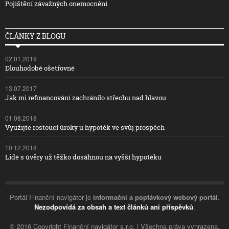
Pojištění závažných onemocnění
ČLÁNKY Z BLOGU
02.01.2019
Dlouhodobé ošetřovné
13.07.2017
Jak mi refinancování zachránilo střechu nad hlavou
01.08.2018
Využijte rostoucí úroky u hypoték ve svůj prospěch
10.12.2018
Lidé s úvěry už těžko dosáhnou na vyšší hypotéku
Portál Finanční navigátor je
informační a poptávkový webový portál
.
Nezodpovídá za obsah a text článků ani příspěvků
.
© 2016 Copyright Finanční navigátor s.r.o. | Všechna práva vyhrazena.