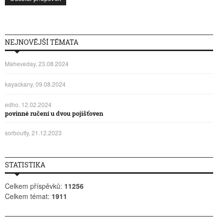
NEJNOVĚJŠÍ TÉMATA
Maheveday, 23.08.2024
kayackany, 09.08.2024
edho, 12.02.2024
povinné ručení u dvou pojišťoven
sorboutty, 21.12.2023
STATISTIKA
Celkem příspěvků:
11256
Celkem témat:
1911