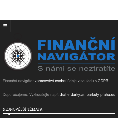
Finanční navigátor
zpracovává osobní údaje v souladu s GDPR
.
Doporučujeme: Vyzkoušejte např.
drahe-darky.cz
,
parkety-praha.eu
NEJNOVĚJŠÍ TÉMATA