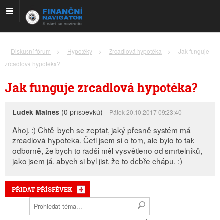
Diskusní fórum
>
Hypotéky
>
Zrcadlová hypotéka
>
Jak funguje
zrcadlová hypotéka?
Jak funguje zrcadlová hypotéka?
Luděk Malnes
(0 příspěvků)
Pátek 20.10.2017 09:23:40
Ahoj. :) Chtěl bych se zeptat, jaký přesně systém má
zrcadlová hypotéka. Četl jsem si o tom, ale bylo to tak
odborně, že bych to radši měl vysvětleno od smrtelníků,
jako jsem já, abych si byl jist, že to dobře chápu. ;)
PŘIDAT PŘÍSPĚVEK