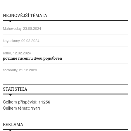
NEJNOVĚJŠÍ TÉMATA
Maheveday, 23.08.2024
kayackany, 09.08.2024
edho, 12.02.2024
povinné ručení u dvou pojišťoven
sorboutty, 21.12.2023
STATISTIKA
Celkem příspěvků:
11256
Celkem témat:
1911
REKLAMA