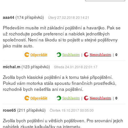
aaa44
(174 příspěvků)
Úterý 27.02.2018 20:14:21
Především musíte mít základní pojištění a havarijko. Pak se
už rozhodujte podle preferencí a nabídek jednotlibých
společností. Není na škodu si to pojistit u stejné pojišťovny
jako máte auto.
|
|
0
Odpovědět
Souhlasím
Nesouhlasím
michal.m
(123 příspěvků)
Středa 24.01.2018 22:01:17
Zvolila bych klasické pojištění a k tomu také připojištění.
Pokud vám motorka stála spoustu finančních prostředků,
rozhodně bych nešetřila ani na pojištění.
|
|
0
Odpovědět
Souhlasím
Nesouhlasím
rose65
(211 příspěvků)
Čtvrtek 19.10.2017 00:05:00
Zvolila bych pojištění u větších pojišťoven. Pro srovnání jejich
nabídek zkuste kalkulačky na internetu.