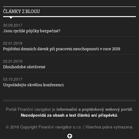
ČLÁNKY Z BLOGU
30.09.2017
Jsou rychlé půjčky bezpečné?
02.01.2019
Pojištění denních dávek při pracovní neschopnosti v roce 2019
02.01.2019
Dlouhodobé ošetřovné
03.10.2017
Uspořádejte skvělou konferenci
Portál Finanční navigátor je
informační a poptávkový webový portál
.
Nezodpovídá za obsah a text článků ani příspěvků
.
© 2016 Copyright Finanční navigátor s.r.o. | Všechna práva vyhrazena.