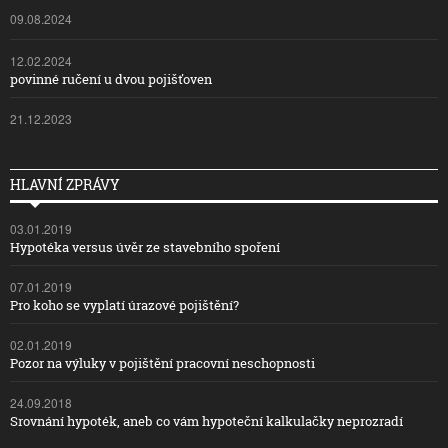
09.08.2024
12.02.2024
povinné ručení u dvou pojišťoven
21.12.2023
HLAVNÍ ZPRÁVY
03.01.2019
Hypotéka versus úvěr ze stavebního spoření
07.01.2019
Pro koho se vyplatí úrazové pojištění?
02.01.2019
Pozor na výluky v pojištění pracovní neschopnosti
24.09.2018
Srovnání hypoték, aneb co vám hypoteční kalkulačky neprozradí