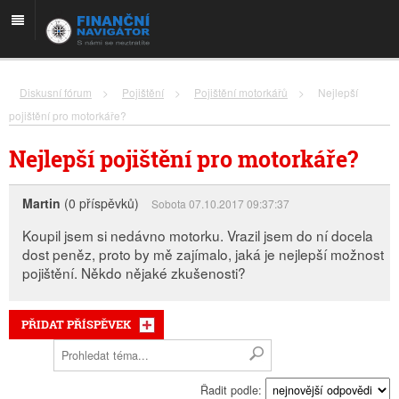
Diskusní fórum
>
Pojištění
>
Pojištění motorkářů
>
Nejlepší
pojištění pro motorkáře?
Nejlepší pojištění pro motorkáře?
Martin
(0 příspěvků)
Sobota 07.10.2017 09:37:37
Koupil jsem si nedávno motorku. Vrazil jsem do ní docela
dost peněz, proto by mě zajímalo, jaká je nejlepší možnost
pojištění. Někdo nějaké zkušenosti?
PŘIDAT PŘÍSPĚVEK
Řadit podle: