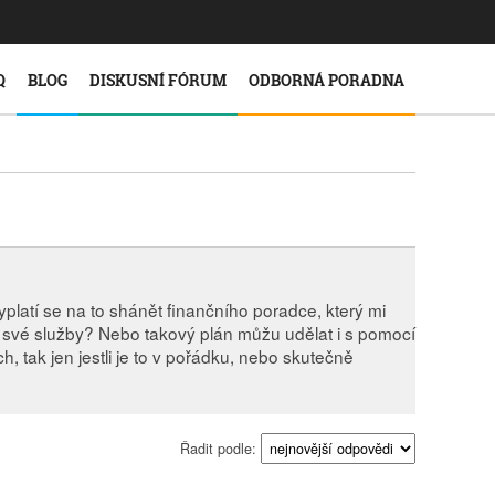
Q
BLOG
DISKUSNÍ FÓRUM
ODBORNÁ PORADNA
yplatí se na to shánět finančního poradce, který mi
a své služby? Nebo takový plán můžu udělat i s pomocí
, tak jen jestli je to v pořádku, nebo skutečně
Řadit podle: