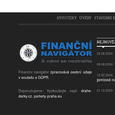
HYPOTÉKY
ÚVĚRY
STAVEBNÍ 
NEJNOVĚJ
23.08.2024
09.08.2024
Finanční navigátor
zpracovává osobní údaje
12.02.2024
v souladu s GDPR
.
povinné ru
Doporučujeme: Vyzkoušejte např.
drahe-
21.12.2023
darky.cz
,
parkety-praha.eu