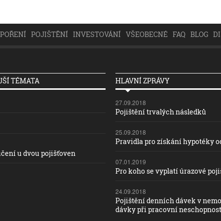
SPOŘENÍ
POJIŠTĚNÍ
INVESTOVÁNÍ
VŠEOBECNÉ
FAQ
BLOG
D
ŠÍ TÉMATA
HLAVNÍ ZPRÁVY
27.09.2018
Pojištění trvalých následků
25.09.2018
Pravidla pro získání hypotéky od
čení u dvou pojišťoven
07.01.2019
Pro koho se vyplatí úrazové poji
24.09.2018
Pojištění denních dávek v nemo
dávky při pracovní neschopnost