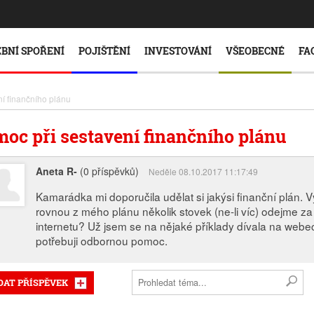
BNÍ SPOŘENÍ
POJIŠTĚNÍ
INVESTOVÁNÍ
VŠEOBECNÉ
FA
í finančního plánu
oc při sestavení finančního plánu
Aneta R-
(0 příspěvků)
Neděle 08.10.2017 11:17:49
Kamarádka mi doporučila udělat si jakýsi finanční plán. V
rovnou z mého plánu několik stovek (ne-li víc) odejme z
internetu? Už jsem se na nějaké příklady dívala na webech
potřebuji odbornou pomoc.
DAT PŘÍSPĚVEK