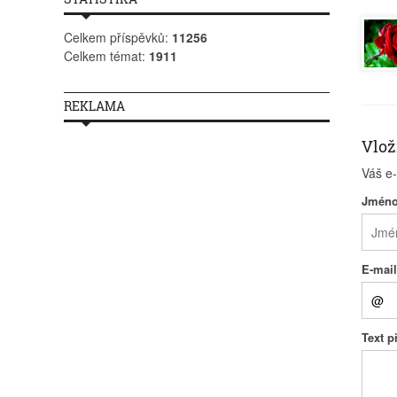
Celkem příspěvků:
11256
Celkem témat:
1911
REKLAMA
Vlož
Váš e
Jmén
E-mai
Text 