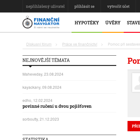
nepřihlášený uživatel
přihlásit se
vytvořit účet
HYPOTÉKY
ÚVĚRY
STAVE
Diskusní fórum
>
Práce ve finančnictví
>
Pomoc při sestaven
Pom
NEJNOVĚJŠÍ TÉMATA
Maheveday, 23.08.2024
kayackany, 09.08.2024
edho, 12.02.2024
povinné ručení u dvou pojišťoven
sorboutty, 21.12.2023
PŘI
STATISTIKA