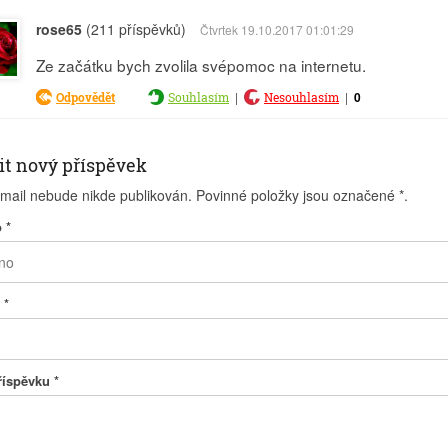
rose65
(211 příspěvků)
Čtvrtek 19.10.2017 01:01:29
Ze začátku bych zvolila svépomoc na internetu.
|
|
0
Odpovědět
Souhlasím
Nesouhlasím
it nový příspěvek
-mail nebude nikde publikován. Povinné položky jsou označené
*
.
o
*
l
*
příspěvku
*