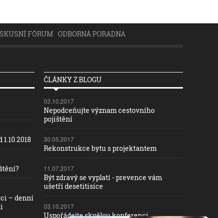
ISKUSNÍ FÓRUM
ODBORNÁ PORADNA
ČLÁNKY Z BLOGU
03.10.2017
Nepodceňujte význam cestovního
pojištění
 1.10.2018
30.05.2017
Rekonstrukce bytu s projektantem
štění?
11.07.2017
Být zdravý se vyplatí - prevence vám
ušetří desetitisíce
ci – denní
i
03.10.2017
Uspořádejte skvělou konferenci