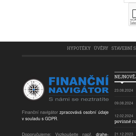
HYPOTÉKY
ÚVĚRY
STAVEBNÍ 
NEJNOVĚJ
23.08.2024
09.08.2024
Finanční navigátor
zpracovává osobní údaje
12.02.2024
v souladu s GDPR
.
povinné ru
Doporučujeme: Vyzkoušejte např.
drahe-
21.12.2023