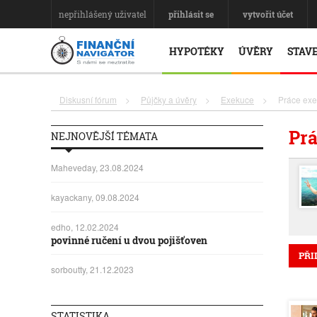
nepřihlášený uživatel
přihlásit se
vytvořit účet
HYPOTÉKY
ÚVĚRY
STAVE
Diskusní fórum
>
Půjčky a úvěry
>
Exekuce
>
Práce exe
Prá
NEJNOVĚJŠÍ TÉMATA
Maheveday, 23.08.2024
kayackany, 09.08.2024
edho, 12.02.2024
povinné ručení u dvou pojišťoven
PŘI
sorboutty, 21.12.2023
STATISTIKA