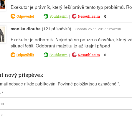
Exekutor je právník, který řeší právě tento typ problémů. R
|
|
0
Odpovědět
Souhlasím
Nesouhlasím
monika.dlouha
(121 příspěvků)
Sobota 25.11.2017 12:42:38
Exekutor je odborník. Nejedná se pouze o člověka, který 
situaci řešit. Odebrání majetku je až krajní případ
|
|
0
Odpovědět
Souhlasím
Nesouhlasím
it nový příspěvek
-mail nebude nikde publikován. Povinné položky jsou označené
*
.
o
*
l
*