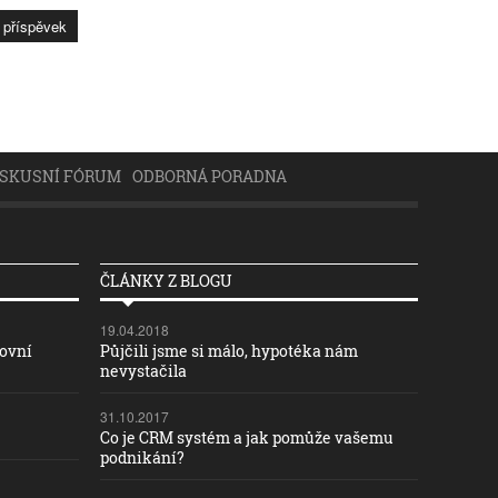
ISKUSNÍ FÓRUM
ODBORNÁ PORADNA
ČLÁNKY Z BLOGU
19.04.2018
covní
Půjčili jsme si málo, hypotéka nám
nevystačila
31.10.2017
Co je CRM systém a jak pomůže vašemu
podnikání?