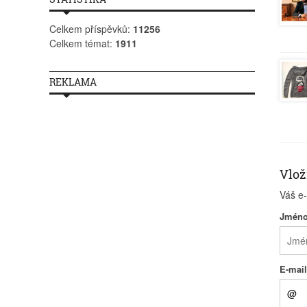
Celkem příspěvků:
11256
Celkem témat:
1911
REKLAMA
Vlož
Váš e
Jmén
E-mai