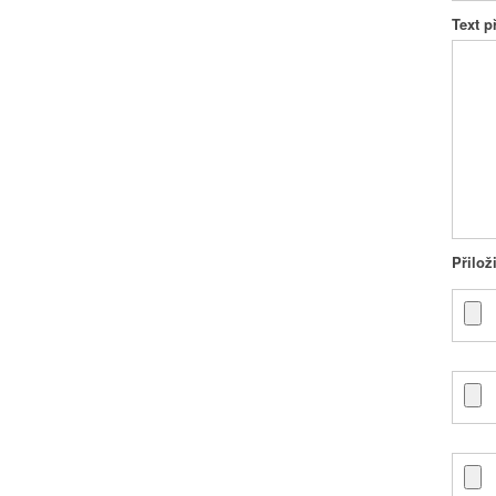
Text 
Přilož