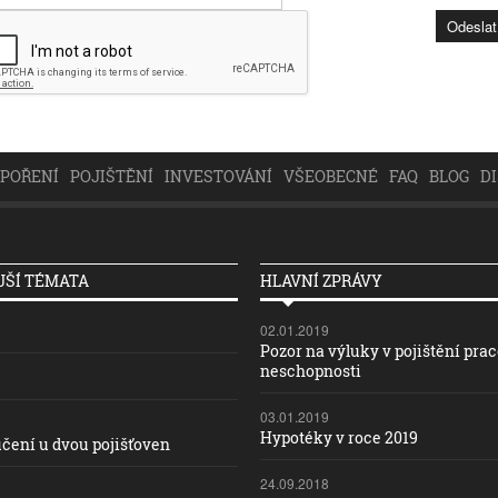
SPOŘENÍ
POJIŠTĚNÍ
INVESTOVÁNÍ
VŠEOBECNÉ
FAQ
BLOG
D
ŠÍ TÉMATA
HLAVNÍ ZPRÁVY
02.01.2019
Pozor na výluky v pojištění pra
neschopnosti
03.01.2019
Hypotéky v roce 2019
čení u dvou pojišťoven
24.09.2018