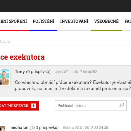
BNÍ SPOŘENÍ
POJIŠTĚNÍ
INVESTOVÁNÍ
VŠEOBECNÉ
FA
kutora
ce exekutora
Tony
(0 příspěvků)
Úterý 07.11.2017 09:00:52
Co všechno obnáší práce exekutora? Exekutor je vlastně 
pracovník, co musí mít vzdělání a rozumět problematice?
DAT PŘÍSPĚVEK
michal.m
(123 příspěvků)
Sobota 20.01.2018 23:34:39