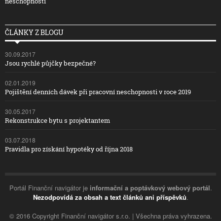
neschopnosti
ČLÁNKY Z BLOGU
30.09.2017
Jsou rychlé půjčky bezpečné?
02.01.2019
Pojištění denních dávek při pracovní neschopnosti v roce 2019
30.05.2017
Rekonstrukce bytu s projektantem
03.07.2018
Pravidla pro získání hypotéky od října 2018
Portál Finanční navigátor je
informační a poptávkový webový portál
.
Nezodpovídá za obsah a text článků ani příspěvků
.
© 2016 Copyright Finanční navigátor s.r.o. | Všechna práva vyhrazena.