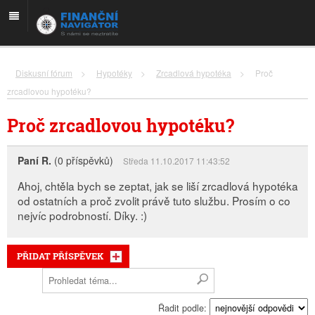
Diskusní fórum
>
Hypotéky
>
Zrcadlová hypotéka
>
Proč
zrcadlovou hypotéku?
Proč zrcadlovou hypotéku?
Paní R.
(0 příspěvků)
Středa 11.10.2017 11:43:52
Ahoj, chtěla bych se zeptat, jak se liší zrcadlová hypotéka
od ostatních a proč zvolit právě tuto službu. Prosím o co
nejvíc podrobností. Díky. :)
PŘIDAT PŘÍSPĚVEK
Řadit podle: