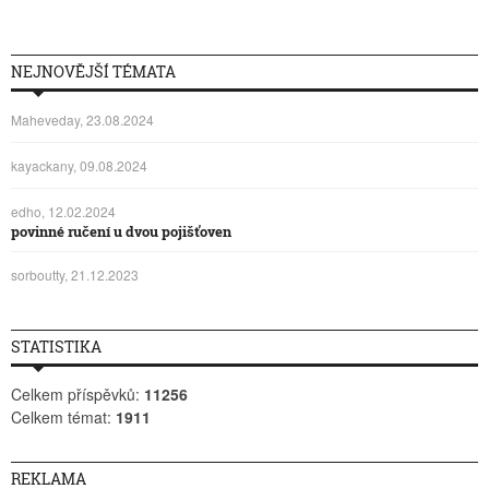
NEJNOVĚJŠÍ TÉMATA
Maheveday, 23.08.2024
kayackany, 09.08.2024
edho, 12.02.2024
povinné ručení u dvou pojišťoven
sorboutty, 21.12.2023
STATISTIKA
Celkem příspěvků:
11256
Celkem témat:
1911
REKLAMA