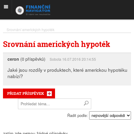
Srovnání amerických hypoték
Srovnání amerických hypoték
ceron
(0 příspěvků)
Sobota 16.07.2016 20:14:55
Jaké jsou rozdíly v produktech, které americkou hypotéku
nabízí?
PŘIDAT PŘÍSPĚVEK
Řadit podle:
zatím zde nejsou žádné příspěvky