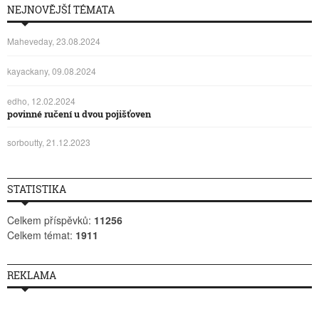
NEJNOVĚJŠÍ TÉMATA
Maheveday, 23.08.2024
kayackany, 09.08.2024
edho, 12.02.2024
povinné ručení u dvou pojišťoven
sorboutty, 21.12.2023
STATISTIKA
Celkem příspěvků:
11256
Celkem témat:
1911
REKLAMA