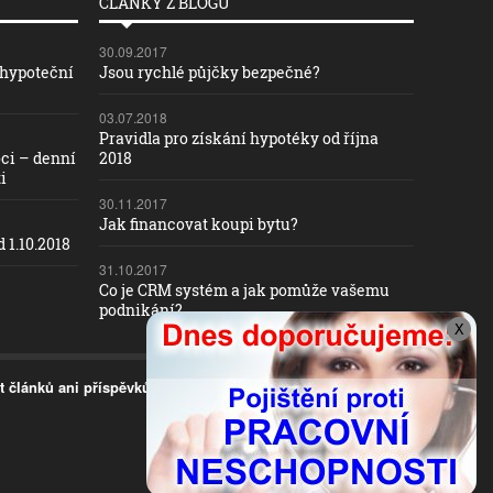
ČLÁNKY Z BLOGU
30.09.2017
 hypoteční
Jsou rychlé půjčky bezpečné?
03.07.2018
Pravidla pro získání hypotéky od října
ci – denní
2018
i
30.11.2017
Jak financovat koupi bytu?
 1.10.2018
31.10.2017
Co je CRM systém a jak pomůže vašemu
podnikání?
X
t článků ani příspěvků
.