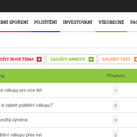
BNÍ SPOŘENÍ
POJIŠTĚNÍ
INVESTOVÁNÍ
VŠEOBECNÉ
FA
OŽIT NOVÉ TÉMA
ZALOŽIT ANKETU
ZALOŽIT TEST
ma
Příspěvků
ké nákupy pro více lidí
1
si zajistit pojištění nákupu?
0
mžitá výměna
3
ištění nákupu přes net
2