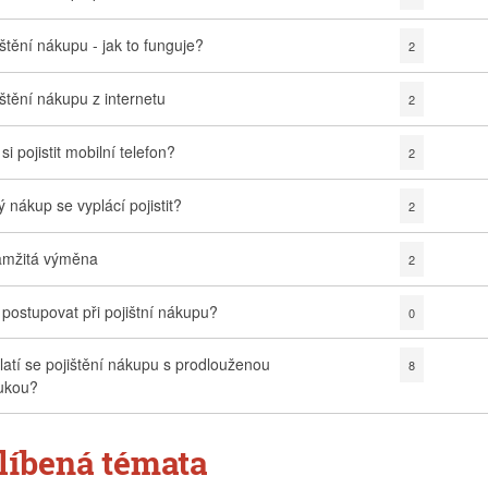
ištění nákupu - jak to funguje?
2
ištění nákupu z internetu
2
si pojistit mobilní telefon?
2
ý nákup se vyplácí pojistit?
2
mžitá výměna
2
 postupovat při pojištní nákupu?
0
latí se pojištění nákupu s prodlouženou
8
ukou?
líbená témata