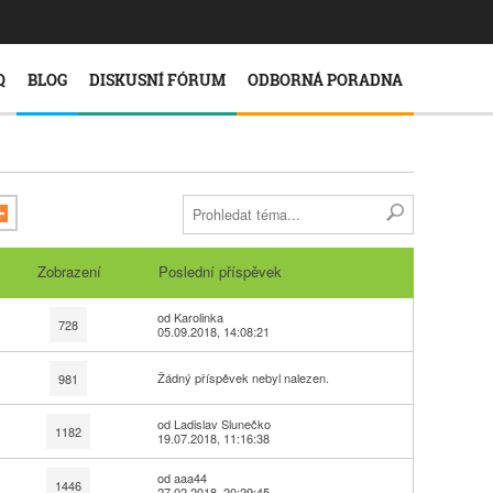
Q
BLOG
DISKUSNÍ FÓRUM
ODBORNÁ PORADNA
Zobrazení
Poslední příspěvek
od Karolinka
728
05.09.2018, 14:08:21
Žádný příspěvek nebyl nalezen.
981
od Ladislav Slunečko
1182
19.07.2018, 11:16:38
od aaa44
1446
27.02.2018, 20:29:45