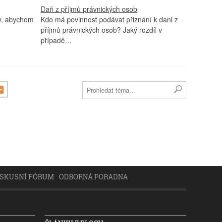
Daň z příjmů právnických osob
ny, abychom
Kdo má povinnost podávat přiznání k dani z
příjmů právnických osob? Jaký rozdíl v
případě…
ISKUSNÍ FÓRUM
ODBORNÁ PORADNA