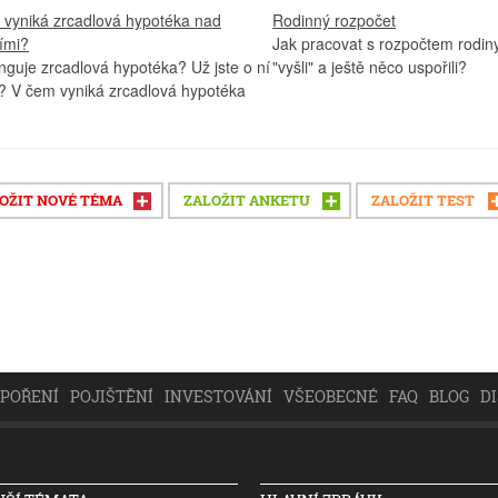
 vyniká zrcadlová hypotéka nad
Rodinný rozpočet
ími?
Jak pracovat s rozpočtem rodi
nguje zrcadlová hypotéka? Už jste o ní
"vyšli" a ještě něco uspořili?
i? V čem vyniká zrcadlová hypotéka
OŽIT NOVÉ TÉMA
ZALOŽIT ANKETU
ZALOŽIT TEST
SPOŘENÍ
POJIŠTĚNÍ
INVESTOVÁNÍ
VŠEOBECNÉ
FAQ
BLOG
D