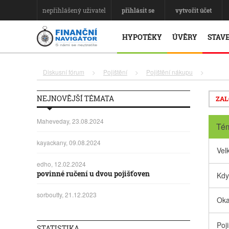
nepřihlášený uživatel
přihlásit se
vytvořit účet
HYPOTÉKY
ÚVĚRY
STAVE
Diskusní fórum
>
Pojištění
>
Pojištění nákupu
>
NEJNOVĚJŠÍ TÉMATA
ZAL
Maheveday, 23.08.2024
Té
kayackany, 09.08.2024
Vel
edho, 12.02.2024
povinné ručení u dvou pojišťoven
Kdy 
sorboutty, 21.12.2023
Oka
Poj
STATISTIKA