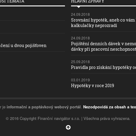
ŠÍ TÉMATA
HLAVNÍ ZPRÁVY
24.09.2018
Srovnání hypoték, aneb co vám
kalkulačky neprozradí
24.09.2018
Pojištění denních dávek v nemo
čení u dvou pojišťoven
dávky při pracovní neschopnost
25.09.2018
Pravidla pro získání hypotéky od
03.01.2019
Hypotéky v roce 2019
r je
informační a poptávkový webový portál
.
Nezodpovídá za obsah a tex
© 2016 Copyright Finanční navigátor s.r.o. | Všechna práva vyhrazena.