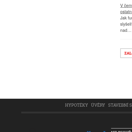
V čem
ostatn
Jak fu
slyšel
nad…
ZAL
HYPOTÉKY
ÚVĚRY
STAVEBNÍ 