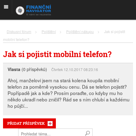
Diskusní fórum
>
Pojištění
>
Pojištění nákupu
>
Jak si pojistit
mobilní telefon?
Jak si pojistit mobilní telefon?
Vlasta
(0 příspěvků)
Čtvrtek 12.10.2017 08:23:16
Ahoj, manželovi jsem na stará kolena koupila mobilní
telefon za poměrně vysokou cenu. Dá se telefon pojistit?
Popřípadě jak a kde? Prosím poraďte, co kdyby mu ho
někdo ukradl nebo zničil? Rád se s ním chlubí a každému
ho půjčí...
PŘIDAT PŘÍSPĚVEK