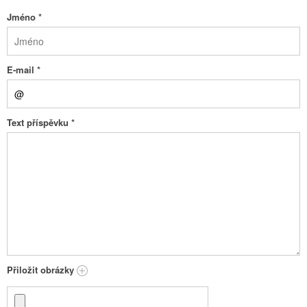
Jméno
*
E-mail
*
Text příspěvku
*
Přiložit obrázky