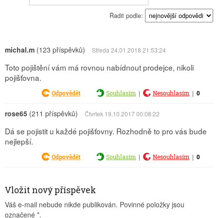
Řadit podle:
michal.m
(123 příspěvků)
Středa 24.01.2018 21:53:24
Toto pojištění vám má rovnou nabídnout prodejce, nikoli
pojišťovna.
|
|
0
Odpovědět
Souhlasím
Nesouhlasím
rose65
(211 příspěvků)
Čtvrtek 19.10.2017 00:08:22
Dá se pojistit u každé pojišťovny. Rozhodně to pro vás bude
nejlepší.
|
|
0
Odpovědět
Souhlasím
Nesouhlasím
Vložit nový příspěvek
Váš e-mail nebude nikde publikován. Povinné položky jsou
označené
*
.