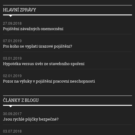
HLAVNÍ ZPRÁVY
27.09.2018
Pojištění závažných onemocnění
07.01.2019
Pro koho se vyplatí úrazové pojištění?
03.01.2019
Hypotéka versus úvěr ze stavebního spoření
02.01.2019
Pozor na výluky v pojištění pracovní neschopnosti
ČLÁNKY Z BLOGU
30.09.2017
Jsou rychlé půjčky bezpečné?
03.07.2018