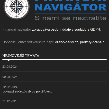
Finanční navigátor
zpracovává osobní údaje v souladu s GDPR
.
Doporučujeme: Vyzkoušejte např.
drahe-darky.cz
,
parkety-praha.eu
NEJNOVĚJŠÍ TÉMATA
23.08.2024
09.08.2024
12.02.2024
povinné ručení u dvou pojišťoven
21.12.2023