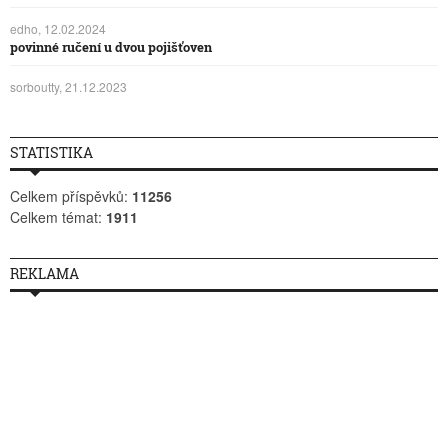
edho, 12.02.2024
povinné ručení u dvou pojišťoven
sorboutty, 21.12.2023
STATISTIKA
Celkem příspěvků:
11256
Celkem témat:
1911
REKLAMA