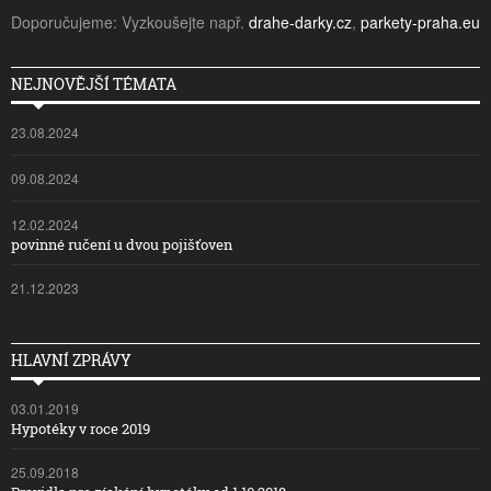
Doporučujeme: Vyzkoušejte např.
drahe-darky.cz
,
parkety-praha.eu
NEJNOVĚJŠÍ TÉMATA
23.08.2024
09.08.2024
12.02.2024
povinné ručení u dvou pojišťoven
21.12.2023
HLAVNÍ ZPRÁVY
03.01.2019
Hypotéky v roce 2019
25.09.2018