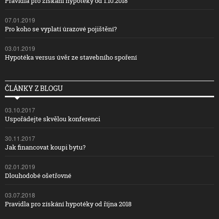
Pravidla pro získání hypotéky od 1.10.2018
07.01.2019
Pro koho se vyplatí úrazové pojištění?
03.01.2019
Hypotéka versus úvěr ze stavebního spoření
ČLÁNKY Z BLOGU
03.10.2017
Uspořádejte skvělou konferenci
30.11.2017
Jak financovat koupi bytu?
02.01.2019
Dlouhodobé ošetřovné
03.07.2018
Pravidla pro získání hypotéky od října 2018