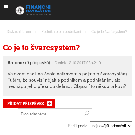
Diskusní fórum
>
Podnikatelé a podnikání
>
Co je to švarcsystém?
Co je to švarcsystém?
Antonie
(0 příspěvků)
Čtvrtek 12.10.2017 08:42:10
Ve svém okolí se často setkávám s pojmem švarcsystém.
Tuším, že souvisí nějak s podnikem a podnikáním, ale
nechápu jeho přesnou definici. Objasní to někdo laikovi?
PŘIDAT PŘÍSPĚVEK
Řadit podle: