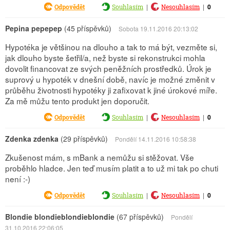
|
|
0
Odpovědět
Souhlasím
Nesouhlasím
Pepina pepepep
(45 příspěvků)
Sobota 19.11.2016 20:13:02
Hypotéka je většinou na dlouho a tak to má být, vezměte si,
jak dlouho byste šetřil/a, než byste si rekonstrukci mohla
dovolit financovat ze svých peněžních prostředků. Úrok je
suprový u hypoték v dnešní době, navíc je možné změnit v
průběhu životnosti hypotéky ji zafixovat k jiné úrokové míře.
Za mě můžu tento produkt jen doporučit.
|
|
0
Odpovědět
Souhlasím
Nesouhlasím
Zdenka zdenka
(29 příspěvků)
Pondělí 14.11.2016 10:58:38
Zkušenost mám, s mBank a nemůžu si stěžovat. Vše
proběhlo hladce. Jen teď musím platit a to už mi tak po chuti
není :-)
|
|
0
Odpovědět
Souhlasím
Nesouhlasím
Blondie blondieblondieblondie
(67 příspěvků)
Pondělí
31.10.2016 22:06:05