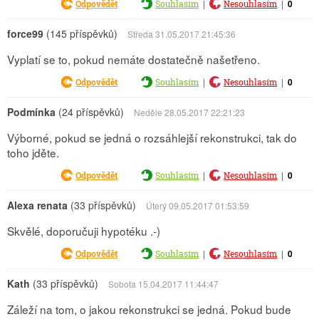
|
|
0
Odpovědět
Souhlasím
Nesouhlasím
force99
(145 příspěvků)
Středa 31.05.2017 21:45:36
Vyplatí se to, pokud nemáte dostatečně našetřeno.
|
|
0
Odpovědět
Souhlasím
Nesouhlasím
Podmínka
(24 příspěvků)
Neděle 28.05.2017 22:21:23
Výborné, pokud se jedná o rozsáhlejší rekonstrukci, tak do
toho jděte.
|
|
0
Odpovědět
Souhlasím
Nesouhlasím
Alexa renata
(33 příspěvků)
Úterý 09.05.2017 01:53:59
Skvělé, doporučuji hypotéku .-)
|
|
0
Odpovědět
Souhlasím
Nesouhlasím
Kath
(33 příspěvků)
Sobota 15.04.2017 11:44:47
Záleží na tom, o jakou rekonstrukci se jedná. Pokud bude