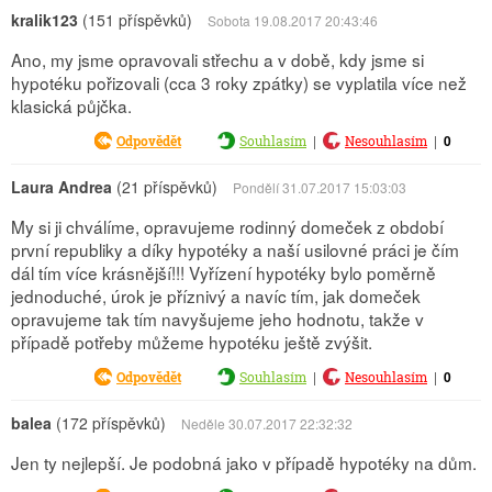
kralik123
(151 příspěvků)
Sobota 19.08.2017 20:43:46
Ano, my jsme opravovali střechu a v době, kdy jsme si
hypotéku pořizovali (cca 3 roky zpátky) se vyplatila více než
klasická půjčka.
|
|
0
Odpovědět
Souhlasím
Nesouhlasím
Laura Andrea
(21 příspěvků)
Pondělí 31.07.2017 15:03:03
My si ji chválíme, opravujeme rodinný domeček z období
první republiky a díky hypotéky a naší usilovné práci je čím
dál tím více krásnější!!! Vyřízení hypotéky bylo poměrně
jednoduché, úrok je příznivý a navíc tím, jak domeček
opravujeme tak tím navyšujeme jeho hodnotu, takže v
případě potřeby můžeme hypotéku ještě zvýšit.
|
|
0
Odpovědět
Souhlasím
Nesouhlasím
balea
(172 příspěvků)
Neděle 30.07.2017 22:32:32
Jen ty nejlepší. Je podobná jako v případě hypotéky na dům.