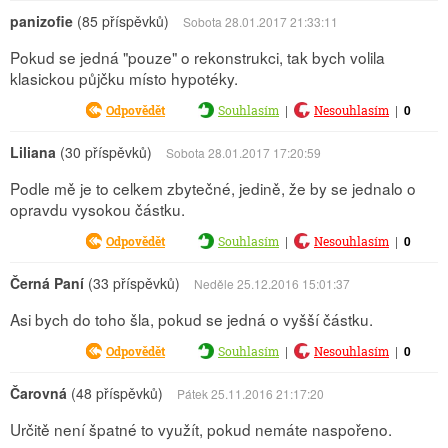
panizofie
(85 příspěvků)
Sobota 28.01.2017 21:33:11
Pokud se jedná "pouze" o rekonstrukci, tak bych volila
klasickou půjčku místo hypotéky.
|
|
0
Odpovědět
Souhlasím
Nesouhlasím
Liliana
(30 příspěvků)
Sobota 28.01.2017 17:20:59
Podle mě je to celkem zbytečné, jedině, že by se jednalo o
opravdu vysokou částku.
|
|
0
Odpovědět
Souhlasím
Nesouhlasím
Černá Paní
(33 příspěvků)
Neděle 25.12.2016 15:01:37
Asi bych do toho šla, pokud se jedná o vyšší částku.
|
|
0
Odpovědět
Souhlasím
Nesouhlasím
Čarovná
(48 příspěvků)
Pátek 25.11.2016 21:17:20
Určitě není špatné to využít, pokud nemáte naspořeno.