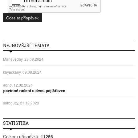
NEJNOVĚJŠÍ TÉMATA
Maheveday, 23.08.2024
kayackany, 09.08.2024
edho, 12.02.2024
povinné ručení u dvou pojišťoven
sorboutty, 21.12.2023
STATISTIKA
Celkem příspěvků:
11256