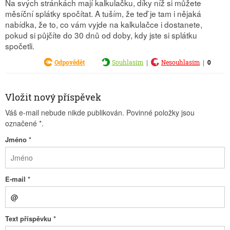
Na svých stránkách mají kalkulačku, díky níž si můžete
měsíční splátky spočítat. A tuším, že teď je tam i nějaká
nabídka, že to, co vám vyjde na kalkulačce i dostanete,
pokud si půjčíte do 30 dnů od doby, kdy jste si splátku
spočetli.
|
|
0
Odpovědět
Souhlasím
Nesouhlasím
Vložit nový příspěvek
Váš e-mail nebude nikde publikován. Povinné položky jsou
označené
*
.
Jméno
*
E-mail
*
Text příspěvku
*