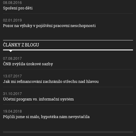
08.08.2016
Spoření pro děti
02.01.2019
Pozor na výluky v pojištění pracovní neschopnosti
ČLÁNKY Z BLOGU
07.08.2017
ČNB zvýšila úrokové sazby
13.07.2017
Jak mi refinancování zachránilo střechu nad hlavou
31.10.2017
Účetní program vs. informační systém
19.04.2018
Půjčili jsme si málo, hypotéka nám nevystačila