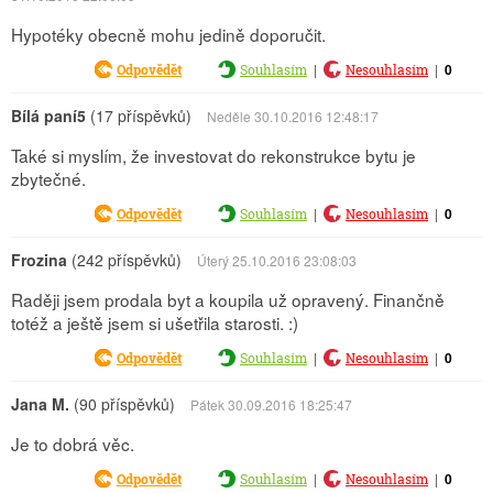
Hypotéky obecně mohu jedině doporučit.
|
|
0
Odpovědět
Souhlasím
Nesouhlasím
Bílá paní5
(17 příspěvků)
Neděle 30.10.2016 12:48:17
Také si myslím, že investovat do rekonstrukce bytu je
zbytečné.
|
|
0
Odpovědět
Souhlasím
Nesouhlasím
Frozina
(242 příspěvků)
Úterý 25.10.2016 23:08:03
Raději jsem prodala byt a koupila už opravený. Finančně
totéž a ještě jsem si ušetřila starosti. :)
|
|
0
Odpovědět
Souhlasím
Nesouhlasím
Jana M.
(90 příspěvků)
Pátek 30.09.2016 18:25:47
Je to dobrá věc.
|
|
0
Odpovědět
Souhlasím
Nesouhlasím