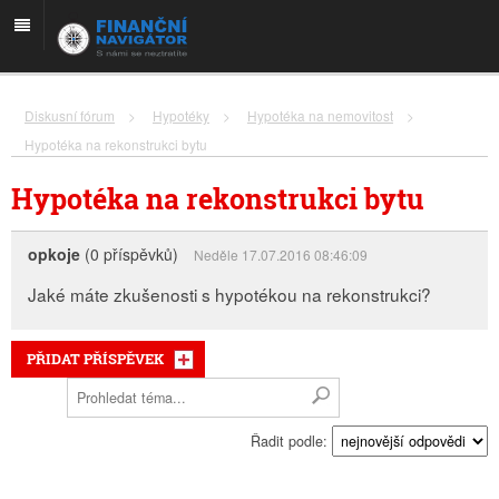
Diskusní fórum
>
Hypotéky
>
Hypotéka na nemovitost
>
Hypotéka na rekonstrukci bytu
Hypotéka na rekonstrukci bytu
opkoje
(0 příspěvků)
Neděle 17.07.2016 08:46:09
Jaké máte zkušenosti s hypotékou na rekonstrukci?
PŘIDAT PŘÍSPĚVEK
Řadit podle: