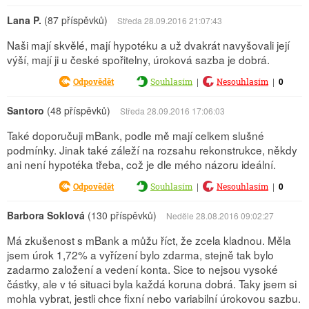
Lana P.
(87 příspěvků)
Středa 28.09.2016 21:07:43
Naši mají skvělé, mají hypotéku a už dvakrát navyšovali její
výší, mají ji u české spořitelny, úroková sazba je dobrá.
|
|
0
Odpovědět
Souhlasím
Nesouhlasím
Santoro
(48 příspěvků)
Středa 28.09.2016 17:06:03
Také doporučuji mBank, podle mě mají celkem slušné
podmínky. Jinak také záleží na rozsahu rekonstrukce, někdy
ani není hypotéka třeba, což je dle mého názoru ideální.
|
|
0
Odpovědět
Souhlasím
Nesouhlasím
Barbora Soklová
(130 příspěvků)
Neděle 28.08.2016 09:02:27
Má zkušenost s mBank a můžu říct, že zcela kladnou. Měla
jsem úrok 1,72% a vyřízení bylo zdarma, stejně tak bylo
zadarmo založení a vedení konta. Sice to nejsou vysoké
částky, ale v té situaci byla každá koruna dobrá. Taky jsem si
mohla vybrat, jestli chce fixní nebo variabilní úrokovou sazbu.