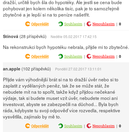
dražší, určitě bych šla do hypotéky. Ale jestli se cena bude
pohybovat jen kolem několika tisíc, pak je to samozřejmě
zbytečné a je lepší si na to peníze našetřit.
|
|
0
Odpovědět
Souhlasím
Nesouhlasím
Stínová
(28 příspěvků)
Neděle 05.02.2017 17:42:15
Na rekonstrukci bych hypotéku nebrala, přijde mi to zbytečné.
|
|
0
Odpovědět
Souhlasím
Nesouhlasím
an.apple
(102 příspěvků)
Pondělí 27.02.2017 13:11:01
Přijde vám výhodnější brát si na to dražší úvěr nebo si to
zaplatit z vydělaných peněz, tak že se může stát, že
nebudete mít na to spořit, takže když přijdou nečekané
výdaje, tak si budete muset vzít úvěr, nebudete moci ani
investovat, abyste se zabezpečili na důchod... Byla bych
ráda, kdybyste tu svoji odpověď více rozvedla, respektive
vysvětlila, zajímalo by mě to.
|
|
0
Odpovědět
Souhlasím
Nesouhlasím