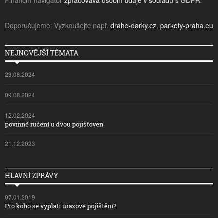
Finanční navigátor
zpracovává osobní údaje v souladu s GDPR
.
Doporučujeme: Vyzkoušejte např.
drahe-darky.cz
,
parkety-praha.eu
NEJNOVĚJŠÍ TÉMATA
23.08.2024
09.08.2024
12.02.2024
povinné ručení u dvou pojišťoven
21.12.2023
HLAVNÍ ZPRÁVY
07.01.2019
Pro koho se vyplatí úrazové pojištění?