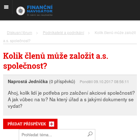
Diskusní fórum
>
Podnikatelé a podnikání
>
Kolik členů může založit
a.s. společnost?
Kolik členů může založit a.s.
společnost?
Naprostá Jednička
(0 příspěvků)
Pondělí 09.10.2017 08:56:11
Ahoj, kolik lidí je potřeba pro založení akciové společnosti?
A jak vůbec na to? Na který úřad a s jakými dokumenty se
vydat?
PŘIDAT PŘÍSPĚVEK