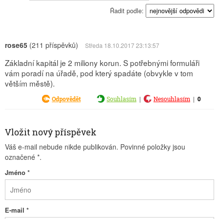
Řadit podle:
rose65
(211 příspěvků)
Středa 18.10.2017 23:13:57
Základní kapitál je 2 miliony korun. S potřebnými formuláři
vám poradí na úřadě, pod který spadáte (obvykle v tom
větším městě).
|
|
0
Odpovědět
Souhlasím
Nesouhlasím
Vložit nový příspěvek
Váš e-mail nebude nikde publikován. Povinné položky jsou
označené
*
.
Jméno
*
E-mail
*