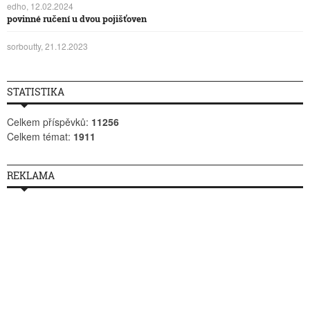
edho, 12.02.2024
povinné ručení u dvou pojišťoven
sorboutty, 21.12.2023
STATISTIKA
Celkem příspěvků:
11256
Celkem témat:
1911
REKLAMA