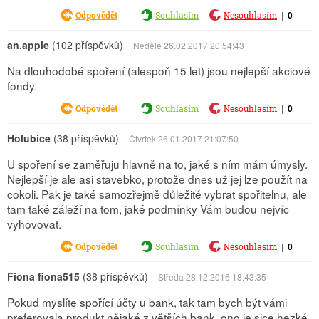
|
|
0
Odpovědět
Souhlasím
Nesouhlasím
an.apple
(102 příspěvků)
Neděle 26.02.2017 20:54:43
Na dlouhodobé spoření (alespoň 15 let) jsou nejlepší akciové
fondy.
|
|
0
Odpovědět
Souhlasím
Nesouhlasím
Holubice
(38 příspěvků)
Čtvrtek 26.01.2017 21:07:50
U spoření se zaměřuju hlavně na to, jaké s ním mám úmysly.
Nejlepší je ale asi stavebko, protože dnes už jej lze použít na
cokoli. Pak je také samozřejmě důležité vybrat spořitelnu, ale
tam také záleží na tom, jaké podmínky Vám budou nejvíc
vyhovovat.
|
|
0
Odpovědět
Souhlasím
Nesouhlasím
Fiona fiona515
(38 příspěvků)
Středa 28.12.2016 18:43:35
Pokud myslíte spořící účty u bank, tak tam bych být vámi
preferovala produkt nějaké z větších bank, ono je sice hezké,