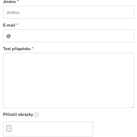
Jméno
*
E-mail
*
Text příspěvku
*
Přiložit obrázky