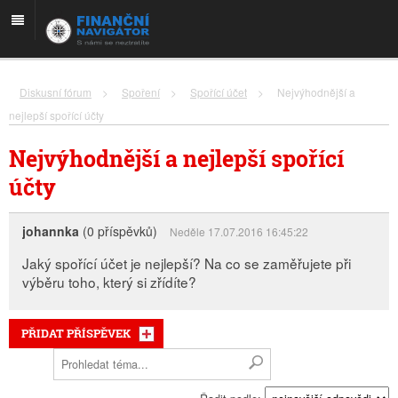
Diskusní fórum
>
Spoření
>
Spořící účet
>
Nejvýhodnější a
nejlepší spořící účty
Nejvýhodnější a nejlepší spořící
účty
johannka
(0 příspěvků)
Neděle 17.07.2016 16:45:22
Jaký spořící účet je nejlepší? Na co se zaměřujete při
výběru toho, který si zřídíte?
PŘIDAT PŘÍSPĚVEK