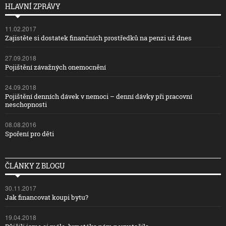
HLAVNÍ ZPRÁVY
11.02.2017
Zajistěte si dostatek finančních prostředků na penzi už dnes
27.09.2018
Pojištění závažných onemocnění
24.09.2018
Pojištění denních dávek v nemoci – denní dávky při pracovní
neschopnosti
08.08.2016
Spoření pro děti
ČLÁNKY Z BLOGU
30.11.2017
Jak financovat koupi bytu?
19.04.2018