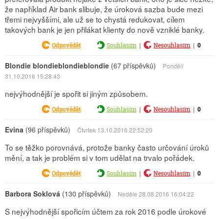
že například Air bank slibuje, že úroková sazba bude mezi
třemi nejvyššími, ale už se to chystá redukovat, cílem
takových bank je jen přilákat klienty do nově vzniklé banky.
|
|
0
Odpovědět
Souhlasím
Nesouhlasím
Blondie blondieblondieblondie
(67 příspěvků)
Pondělí
31.10.2016 15:28:43
nejvýhodnější je spořit si jiným způsobem.
|
|
0
Odpovědět
Souhlasím
Nesouhlasím
Evina
(96 příspěvků)
Čtvrtek 13.10.2016 22:52:20
To se těžko porovnává, protože banky často určování úroků
mění, a tak je problém si v tom udělat na trvalo pořádek.
|
|
0
Odpovědět
Souhlasím
Nesouhlasím
Barbora Soklová
(130 příspěvků)
Neděle 28.08.2016 16:04:22
S nejvýhodnější spořicím účtem za rok 2016 podle úrokové