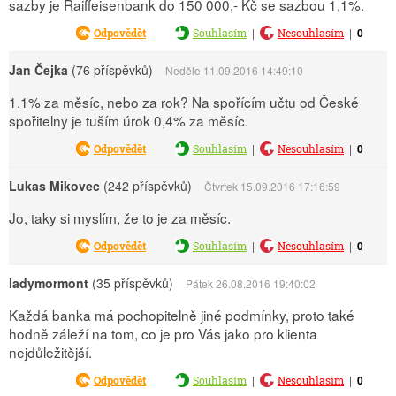
sazby je Raiffeisenbank do 150 000,- Kč se sazbou 1,1%.
|
|
0
Odpovědět
Souhlasím
Nesouhlasím
Jan Čejka
(76 příspěvků)
Neděle 11.09.2016 14:49:10
1.1% za měsíc, nebo za rok? Na spořícím učtu od České
spořitelny je tuším úrok 0,4% za měsíc.
|
|
0
Odpovědět
Souhlasím
Nesouhlasím
Lukas Mikovec
(242 příspěvků)
Čtvrtek 15.09.2016 17:16:59
Jo, taky si myslím, že to je za měsíc.
|
|
0
Odpovědět
Souhlasím
Nesouhlasím
ladymormont
(35 příspěvků)
Pátek 26.08.2016 19:40:02
Každá banka má pochopitelně jiné podmínky, proto také
hodně záleží na tom, co je pro Vás jako pro klienta
nejdůležitější.
|
|
0
Odpovědět
Souhlasím
Nesouhlasím