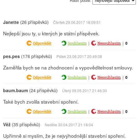
Řadit podle:
Janette
(26 příspěvků)
Čtvrtek 29.06.2017 18:09:51
Nejlepší jsou ty, u kterých je státní příspěvek.
|
|
0
Odpovědět
Souhlasím
Nesouhlasím
pes.pes
(176 příspěvků)
Pátek 23.06.2017 20:49:08
Zaměřila bych se na zhodnocení a vypověditelnost smlouvy.
|
|
0
Odpovědět
Souhlasím
Nesouhlasím
baum.baum
(24 příspěvků)
Úterý 09.05.2017 21:46:30
Také bych zvolila stavební spoření.
|
|
0
Odpovědět
Souhlasím
Nesouhlasím
Věž
(35 příspěvků)
Neděle 30.04.2017 21:18:04
Upřímně si myslím, že je nejvýhodnější stavební spoření.