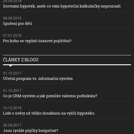
24.09.2018
Srovnání hypoték, aneb co vám hypoteční kalkulačky neprozradí
08.08.2016
Spoření pro děti
07.01.2019
Pro koho se vyplatí úrazové pojištění?
ČLÁNKY Z BLOGU
31.10.2017
Účetní program vs. informační systém
31.10.2017
Co je CRM systém a jak pomůže vašemu podnikání?
10.12.2018
Lidé s úvěry už těžko dosáhnou na vyšší hypotéku
30.09.2017
Jsou rychlé půjčky bezpečné?