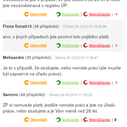
jste nezaměstnaná v registru ÚP.
|
|
-1
Odpovědět
Souhlasím
Nesouhlasím
Fiona fiona515
(38 příspěvků)
Čtvrtek 29.12.2016 19:25:26
ano, v jiných případech jste povinni toto pojištění platit.
|
|
-1
Odpovědět
Souhlasím
Nesouhlasím
Melisandre
(35 příspěvků)
Středa 26.10.2016 17:58:47
Je to v případě, že studujete, nebo nemáte práci (ale musíte
být zapsán/a na úřadu práce).
|
|
-1
Odpovědět
Souhlasím
Nesouhlasím
Santoro
(48 příspěvků)
Středa 28.09.2016 17:26:29
ZP si nemusíte platit, jestliže nemáte práci a jste na úřadu
práce, nebo studujete a je Vám méně než 26 let.
|
|
0
Odpovědět
Souhlasím
Nesouhlasím