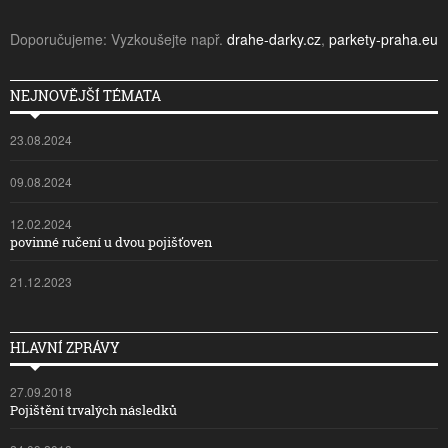
Doporučujeme: Vyzkoušejte např.
drahe-darky.cz
,
parkety-praha.eu
NEJNOVĚJŠÍ TÉMATA
23.08.2024
09.08.2024
12.02.2024
povinné ručení u dvou pojišťoven
21.12.2023
HLAVNÍ ZPRÁVY
27.09.2018
Pojištění trvalých následků