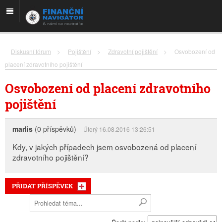
Diskusní fórum
>
Pojištění
>
Zdravotní pojištění
>
Osvobození od
placení zdravotního pojištění
Osvobození od placení zdravotního
pojištění
marlis
(0 příspěvků)
Úterý 16.08.2016 13:26:51
Kdy, v jakých případech jsem osvobozená od placení
zdravotního pojištění?
PŘIDAT PŘÍSPĚVEK