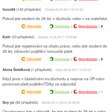
force99
(145 příspěvků)
Čtvrtek 25.05.2017 23:47:35
Pokud jste student do 26 let, v důchodu nebo v na mateřské.
|
|
0
Odpovědět
Souhlasím
Nesouhlasím
Kath
(33 příspěvků)
Sobota 15.04.2017 15:53:48
Pokud jste registrováni na úřadu práce, nebo jste student do
26 let, zdravotní pojištění nemusíte platit.
|
|
0
Odpovědět
Souhlasím
Nesouhlasím
Alena Šmídková
(1 příspěvek)
Úterý 28.02.2017 10:23:07
Když jsme v částečném inv.důchodu a nejsme na ÚP-mám
povinnost platit pojištění?Díky za odpověď.
|
|
1
Odpovědět
Souhlasím
Nesouhlasím
Soy yo
(82 příspěvků)
Středa 30.11.2016 20:36:33
Osvobozena jste v případě, že jste student do 26 let a nebo