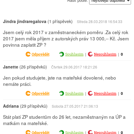
Řadit podle:
Jindra jindraregalova
(1 příspěvek)
Středa 28.03.2018 16:54:33
Jsem celý rok 2017 v zaměstnaneckém poměru .Za celý rok
2017 jsem měla příjem z autorských práv 13 000,-- Kč. Jsem
povinna zaplatit ZP ?
|
|
0
Odpovědět
Souhlasím
Nesouhlasím
Janette
(26 příspěvků)
Čtvrtek 29.06.2017 18:21:26
Jen pokud studujete, jste na mateřské dovolené, nebo
nemáte práci.
|
|
0
Odpovědět
Souhlasím
Nesouhlasím
Adriana
(29 příspěvků)
Sobota 27.05.2017 21:06:13
Stát platí ZP studentům do 26 let, nezaměstnaným na ÚP a
matkám na mateřské.
|
|
0
Odpovědět
Souhlasím
Nesouhlasím