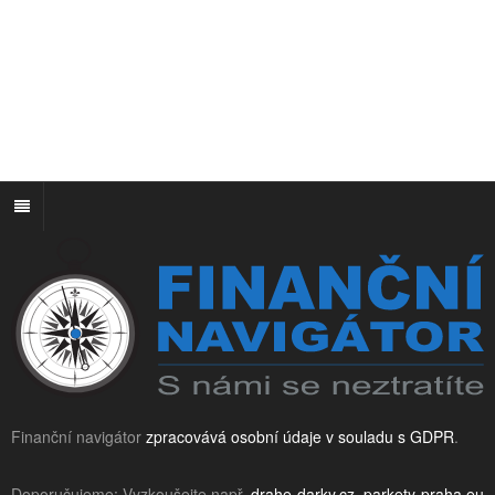
Finanční navigátor
zpracovává osobní údaje v souladu s GDPR
.
Doporučujeme: Vyzkoušejte např.
drahe-darky.cz
,
parkety-praha.eu