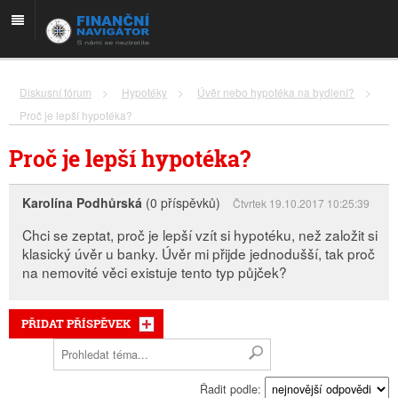
Diskusní fórum
>
Hypotéky
>
Úvěr nebo hypotéka na bydlení?
>
Proč je lepší hypotéka?
Proč je lepší hypotéka?
Karolína Podhůrská
(0 příspěvků)
Čtvrtek 19.10.2017 10:25:39
Chci se zeptat, proč je lepší vzít si hypotéku, než založit si
klasický úvěr u banky. Úvěr mi přijde jednodušší, tak proč
na nemovité věci existuje tento typ půjček?
PŘIDAT PŘÍSPĚVEK
Řadit podle: