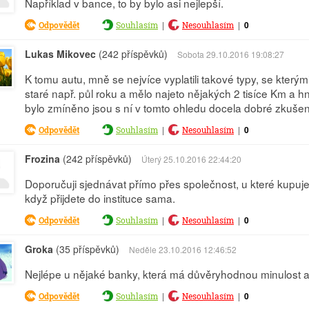
Například v bance, to by bylo asi nejlepší.
|
|
0
Odpovědět
Souhlasím
Nesouhlasím
Lukas Mikovec
(242 příspěvků)
Sobota 29.10.2016 19:08:27
K tomu autu, mně se nejvíce vyplatili takové typy, se kterými 
staré např. půl roku a mělo najeto nějakých 2 tisíce Km a hn
bylo zmíněno jsou s ní v tomto ohledu docela dobré zkušen
|
|
0
Odpovědět
Souhlasím
Nesouhlasím
Frozina
(242 příspěvků)
Úterý 25.10.2016 22:44:20
Doporučuji sjednávat přímo přes společnost, u které kupuj
když přijdete do instituce sama.
|
|
0
Odpovědět
Souhlasím
Nesouhlasím
Groka
(35 příspěvků)
Neděle 23.10.2016 12:46:52
Nejlépe u nějaké banky, která má důvěryhodnou minulost 
|
|
0
Odpovědět
Souhlasím
Nesouhlasím