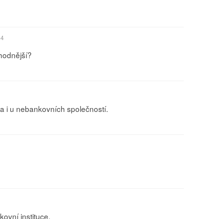
24
ýhodnější?
ba i u nebankovních společností.
ovní instituce.