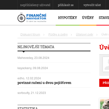
nepřihlášený uživatel
přihlásit se
vytvořit účet
HYPOTÉKY
ÚVĚRY
STAVE
Diskusní fórum
>
Půjčky a úvěry
>
Účelový úvěr
>
Úvěr 
Úvě
NEJNOVĚJŠÍ TÉMATA
Maheveday, 23.08.2024
kayackany, 09.08.2024
edho, 12.02.2024
povinné ručení u dvou pojišťoven
PŘI
sorboutty, 21.12.2023
STATISTIKA