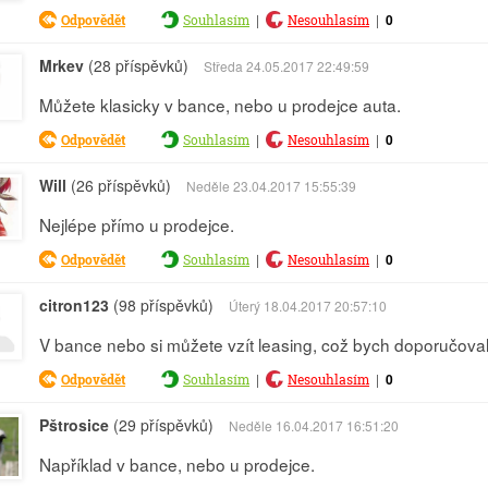
|
|
0
Odpovědět
Souhlasím
Nesouhlasím
Mrkev
(28 příspěvků)
Středa 24.05.2017 22:49:59
Můžete klasicky v bance, nebo u prodejce auta.
|
|
0
Odpovědět
Souhlasím
Nesouhlasím
Will
(26 příspěvků)
Neděle 23.04.2017 15:55:39
Nejlépe přímo u prodejce.
|
|
0
Odpovědět
Souhlasím
Nesouhlasím
citron123
(98 příspěvků)
Úterý 18.04.2017 20:57:10
V bance nebo si můžete vzít leasing, což bych doporučoval
|
|
0
Odpovědět
Souhlasím
Nesouhlasím
Pštrosice
(29 příspěvků)
Neděle 16.04.2017 16:51:20
Například v bance, nebo u prodejce.