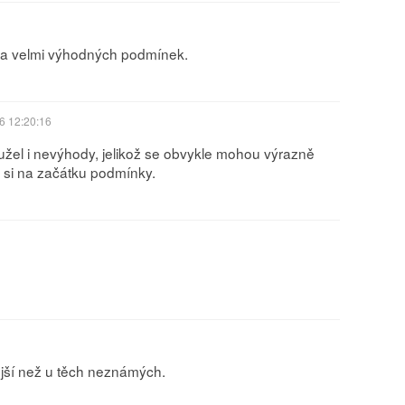
za velmi výhodných podmínek.
6 12:20:16
žel i nevýhody, jelikož se obvykle mohou výrazně
t si na začátku podmínky.
tější než u těch neznámých.