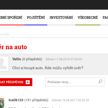
BNÍ SPOŘENÍ
POJIŠTĚNÍ
INVESTOVÁNÍ
VŠEOBECNÉ
FA
na auto
r na auto
Vallis
(0 příspěvků)
Středa 17.08.2016 07:29:03
Chci si koupit auto. Kde můžu vyřídit úvěr?
DAT PŘÍSPĚVEK
kralik123
(151 příspěvků)
Sobota 19.08.2017 20:32:32