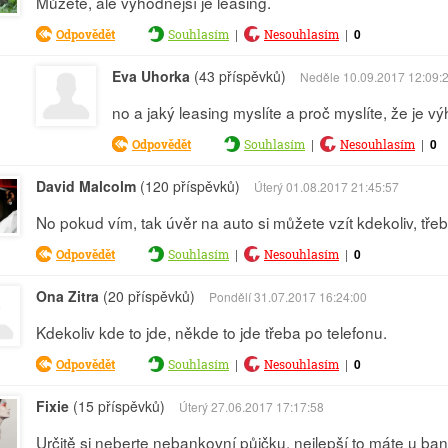
Můžete, ale výhodnější je leasing.
|
|
0
Odpovědět
Souhlasím
Nesouhlasím
Eva Uhorka
(43 příspěvků)
Neděle 10.09.2017 12:09:
no a jaký leasing myslíte a proč myslíte, že je v
|
|
0
Odpovědět
Souhlasím
Nesouhlasím
David Malcolm
(120 příspěvků)
Úterý 01.08.2017 21:45:57
No pokud vím, tak úvěr na auto si můžete vzít kdekoliv, tře
|
|
0
Odpovědět
Souhlasím
Nesouhlasím
Ona Zitra
(20 příspěvků)
Pondělí 31.07.2017 16:24:00
Kdekoliv kde to jde, někde to jde třeba po telefonu.
|
|
0
Odpovědět
Souhlasím
Nesouhlasím
Fixie
(15 příspěvků)
Úterý 27.06.2017 17:17:58
Určitě si neberte nebankovní půjčku, nejlepší to máte u bank