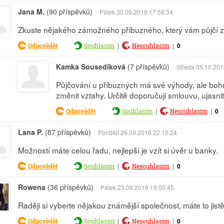
Jana M.
(90 příspěvků)
Pátek 30.09.2016 17:58:34
Zkuste nějakého zámožného příbuzného, který vám půjčí 
|
|
0
Odpovědět
Souhlasím
Nesouhlasím
Kamka Sousedíková
(7 příspěvků)
Středa 05.10.201
Půjčování u příbuzných má své výhody, ale bohu
změnit vztahy. Určitě doporučuji smlouvu, ujasni
|
|
0
Odpovědět
Souhlasím
Nesouhlasím
Lana P.
(87 příspěvků)
Pondělí 26.09.2016 22:15:24
Možností máte celou řadu, nejlepší je vzít si úvěr u banky.
|
|
0
Odpovědět
Souhlasím
Nesouhlasím
Rowena
(36 příspěvků)
Pátek 23.09.2016 19:00:45
Raději si vyberte nějakou známější společnost, máte to jis
|
|
0
Odpovědět
Souhlasím
Nesouhlasím