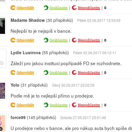
|
|
0
Odpovědět
Souhlasím
Nesouhlasím
Madame Shadow
(30 příspěvků)
Pátek 02.06.2017 12:59:09
Nejlepší to je nejspíš v bance.
|
|
0
Odpovědět
Souhlasím
Nesouhlasím
Lydie Lustrova
(55 příspěvků)
Pátek 02.06.2017 09:12:11
Záleží pro jakou instituci popřípadě FO se rozhodnete.
|
|
0
Odpovědět
Souhlasím
Nesouhlasím
Yolo
(31 příspěvků)
Úterý 30.05.2017 23:02:09
Podle mě je to nejlepší přímo u prodejce.
|
|
0
Odpovědět
Souhlasím
Nesouhlasím
force99
(145 příspěvků)
Sobota 27.05.2017 23:01:46
U prodejce nebo v bance, ale pro nákup auta bych spíše d