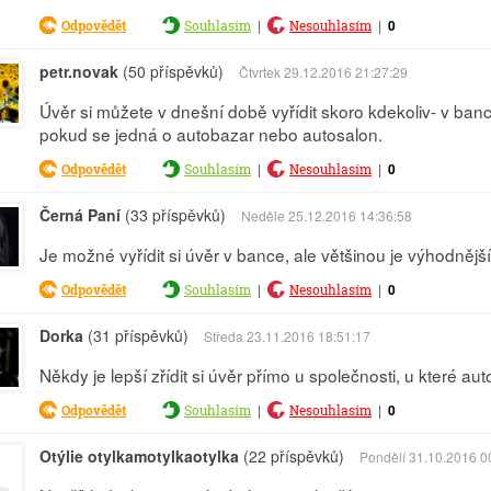
|
|
0
Odpovědět
Souhlasím
Nesouhlasím
petr.novak
(50 příspěvků)
Čtvrtek 29.12.2016 21:27:29
Úvěr si můžete v dnešní době vyřídit skoro kdekoliv- v ban
pokud se jedná o autobazar nebo autosalon.
|
|
0
Odpovědět
Souhlasím
Nesouhlasím
Černá Paní
(33 příspěvků)
Neděle 25.12.2016 14:36:58
Je možné vyřídit si úvěr v bance, ale většinou je výhodnější 
|
|
0
Odpovědět
Souhlasím
Nesouhlasím
Dorka
(31 příspěvků)
Středa 23.11.2016 18:51:17
Někdy je lepší zřídit si úvěr přímo u společnosti, u které aut
|
|
0
Odpovědět
Souhlasím
Nesouhlasím
Otýlie otylkamotylkaotylka
(22 příspěvků)
Pondělí 31.10.2016 0