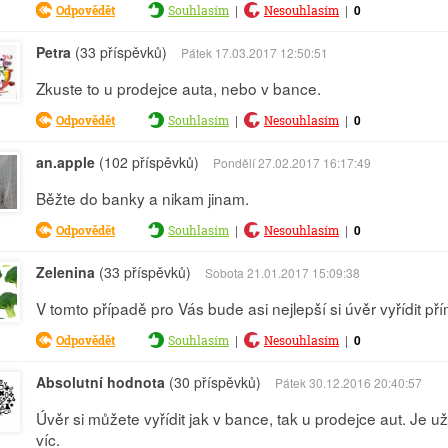
|
|
0
Odpovědět
Souhlasím
Nesouhlasím
Petra
(33 příspěvků)
Pátek 17.03.2017 12:50:51
Zkuste to u prodejce auta, nebo v bance.
|
|
0
Odpovědět
Souhlasím
Nesouhlasím
an.apple
(102 příspěvků)
Pondělí 27.02.2017 16:17:49
Běžte do banky a nikam jinam.
|
|
0
Odpovědět
Souhlasím
Nesouhlasím
Zelenina
(33 příspěvků)
Sobota 21.01.2017 15:09:38
V tomto případě pro Vás bude asi nejlepší si úvěr vyřídit př
|
|
0
Odpovědět
Souhlasím
Nesouhlasím
Absolutní hodnota
(30 příspěvků)
Pátek 30.12.2016 20:40:57
Úvěr si můžete vyřídit jak v bance, tak u prodejce aut. Je
víc.