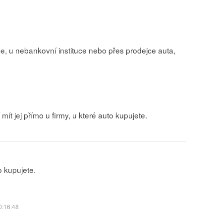
ce, u nebankovní instituce nebo přes prodejce auta,
mít jej přímo u firmy, u které auto kupujete.
o kupujete.
0:16:48