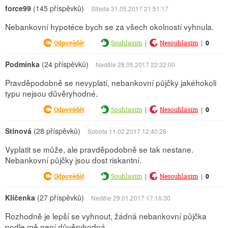
force99
(145 příspěvků)
Středa 31.05.2017 21:51:17
Nebankovní hypotéce bych se za všech okolností vyhnula.
|
|
0
Odpovědět
Souhlasím
Nesouhlasím
Podmínka
(24 příspěvků)
Neděle 28.05.2017 22:32:00
Pravděpodobně se nevyplatí, nebankovní půjčky jakéhokoli
typu nejsou důvěryhodné.
|
|
0
Odpovědět
Souhlasím
Nesouhlasím
Stínová
(28 příspěvků)
Sobota 11.02.2017 12:40:28
Vyplatit se může, ale pravděpodobně se tak nestane.
Nebankovní půjčky jsou dost riskantní.
|
|
0
Odpovědět
Souhlasím
Nesouhlasím
Klíčenka
(27 příspěvků)
Neděle 29.01.2017 17:16:30
Rozhodně je lepší se vyhnout, žádná nebankovní půjčka
podle mě není důvěryhodná.