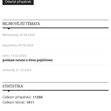
NEJNOVĚJŠÍ TÉMATA
Maheveday, 23.08.2024
kayackany, 09.08.2024
edho, 12.02.2024
povinné ručení u dvou pojišťoven
sorboutty, 21.12.2023
STATISTIKA
Celkem příspěvků:
11256
Celkem témat:
1911