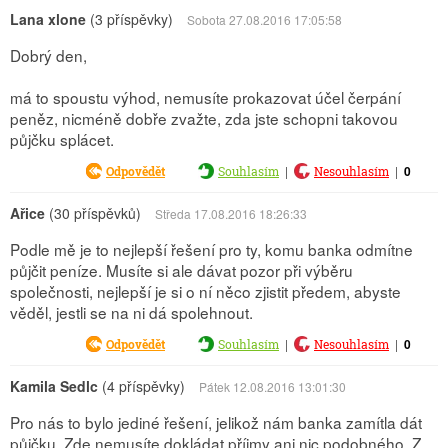
Lana xlone
(3 příspěvky)
Sobota 27.08.2016 17:05:58
Dobrý den,
má to spoustu výhod, nemusíte prokazovat účel čerpání
peněz, nicméně dobře zvažte, zda jste schopni takovou
půjčku splácet.
|
|
0
Odpovědět
Souhlasím
Nesouhlasím
Ařice
(30 příspěvků)
Středa 17.08.2016 18:26:33
Podle mě je to nejlepší řešení pro ty, komu banka odmítne
půjčit peníze. Musíte si ale dávat pozor při výběru
společnosti, nejlepší je si o ní něco zjistit předem, abyste
věděl, jestli se na ni dá spolehnout.
|
|
0
Odpovědět
Souhlasím
Nesouhlasím
Kamila Sedlc
(4 příspěvky)
Pátek 12.08.2016 13:01:30
Pro nás to bylo jediné řešení, jelikož nám banka zamítla dát
půjčku. Zde nemusíte dokládat příjmy ani nic podobného. Z