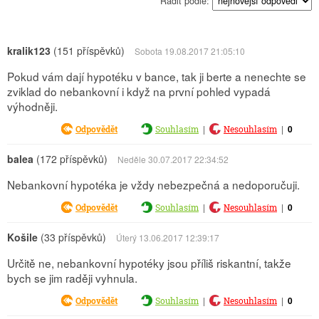
Řadit podle:
kralik123
(151 příspěvků)
Sobota 19.08.2017 21:05:10
Pokud vám dají hypotéku v bance, tak ji berte a nenechte se
zviklad do nebankovní i když na první pohled vypadá
výhodněji.
|
|
0
Odpovědět
Souhlasím
Nesouhlasím
balea
(172 příspěvků)
Neděle 30.07.2017 22:34:52
Nebankovní hypotéka je vždy nebezpečná a nedoporučuji.
|
|
0
Odpovědět
Souhlasím
Nesouhlasím
Košile
(33 příspěvků)
Úterý 13.06.2017 12:39:17
Určitě ne, nebankovní hypotéky jsou příliš riskantní, takže
bych se jim raději vyhnula.
|
|
0
Odpovědět
Souhlasím
Nesouhlasím