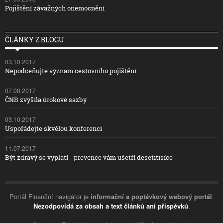
Pojištění závažných onemocnění
ČLÁNKY Z BLOGU
03.10.2017
Nepodceňujte význam cestovního pojištění
07.08.2017
ČNB zvýšila úrokové sazby
03.10.2017
Uspořádejte skvělou konferenci
11.07.2017
Být zdravý se vyplatí - prevence vám ušetří desetitisíce
Portál Finanční navigátor je
informační a poptávkový webový portál
.
Nezodpovídá za obsah a text článků ani příspěvků
.