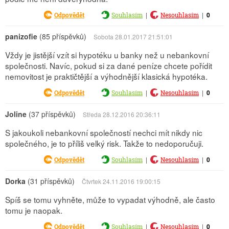
|
|
0
Odpovědět
Souhlasím
Nesouhlasím
panizofie
(85 příspěvků)
Sobota 28.01.2017 21:51:01
Vždy je jistější vzít si hypotéku u banky než u nebankovní
společnosti. Navíc, pokud si za dané peníze chcete pořídit
nemovitost je praktičtější a výhodnější klasická hypotéka.
|
|
0
Odpovědět
Souhlasím
Nesouhlasím
Joline
(37 příspěvků)
Středa 28.12.2016 20:36:11
S jakoukoli nebankovní společností nechci mít nikdy nic
společného, je to příliš velký risk. Takže to nedoporučuji.
|
|
0
Odpovědět
Souhlasím
Nesouhlasím
Dorka
(31 příspěvků)
Čtvrtek 24.11.2016 19:00:15
Spíš se tomu vyhněte, může to vypadat výhodně, ale často
tomu je naopak.
|
|
0
Odpovědět
Souhlasím
Nesouhlasím