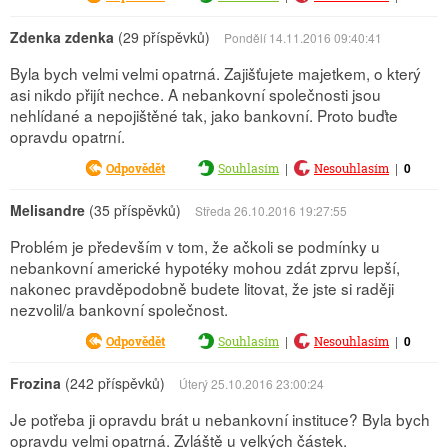
Zdenka zdenka
(29 příspěvků)
Pondělí 14.11.2016 09:40:41
Byla bych velmi velmi opatrná. Zajišťujete majetkem, o který
asi nikdo přijít nechce. A nebankovní společnosti jsou
nehlídané a nepojištěné tak, jako bankovní. Proto buďte
opravdu opatrní.
|
|
0
Odpovědět
Souhlasím
Nesouhlasím
Melisandre
(35 příspěvků)
Středa 26.10.2016 19:27:55
Problém je především v tom, že ačkoli se podmínky u
nebankovní americké hypotéky mohou zdát zprvu lepší,
nakonec pravděpodobně budete litovat, že jste si raději
nezvolil/a bankovní společnost.
|
|
0
Odpovědět
Souhlasím
Nesouhlasím
Frozina
(242 příspěvků)
Úterý 25.10.2016 23:00:24
Je potřeba ji opravdu brát u nebankovní instituce? Byla bych
opravdu velmi opatrná. Zvláště u velkých částek.