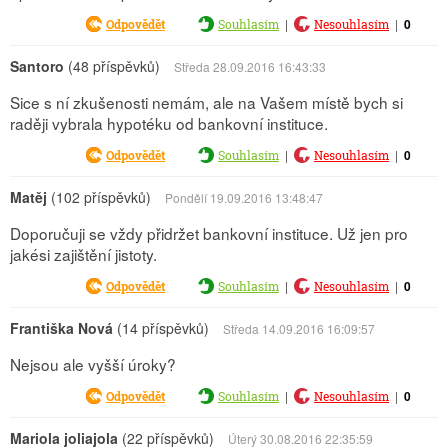
|
|
0
Odpovědět
Souhlasím
Nesouhlasím
Santoro
(48 příspěvků)
Středa 28.09.2016 16:43:33
Sice s ní zkušenosti nemám, ale na Vašem místě bych si
raději vybrala hypotéku od bankovní instituce.
|
|
0
Odpovědět
Souhlasím
Nesouhlasím
Matěj
(102 příspěvků)
Pondělí 19.09.2016 13:48:47
Doporučuji se vždy přidržet bankovní instituce. Už jen pro
jakési zajištění jistoty.
|
|
0
Odpovědět
Souhlasím
Nesouhlasím
Františka Nová
(14 příspěvků)
Středa 14.09.2016 16:09:57
Nejsou ale vyšší úroky?
|
|
0
Odpovědět
Souhlasím
Nesouhlasím
Mariola joliajola
(22 příspěvků)
Úterý 30.08.2016 22:35:59