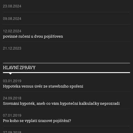
23.08.2024
09.08.2024
12.02.2024
povinné ručení u dvou pojišťoven
21.12.2023
HLAVNÍ ZPRÁVY
03.01.2019
Hypotéka versus úvěr ze stavebního spoření
24.09.2018
Srovnání hypoték, aneb co vám hypoteční kalkulačky neprozradí
07.01.2019
Pro koho se vyplatí úrazové pojištění?
27.09.2018