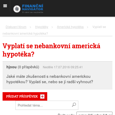
Diskusní fórum
>
Hypotéky
>
Americká hypotéka
>
Vyplatí se
nebankovní americká hypotéka?
Vyplatí se nebankovní americká
hypotéka?
hjoou
(0 příspěvků)
Neděle 17.07.2016 09:25:41
Jaké máte zkušenosti s nebankovní americkou
hypotékou? Vyplatí se, nebo se jí radši vyhnout?
PŘIDAT PŘÍSPĚVEK