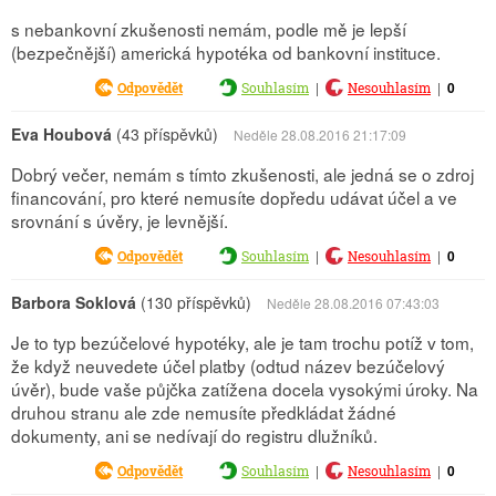
s nebankovní zkušenosti nemám, podle mě je lepší
(bezpečnější) americká hypotéka od bankovní instituce.
|
|
0
Odpovědět
Souhlasím
Nesouhlasím
Eva Houbová
(43 příspěvků)
Neděle 28.08.2016 21:17:09
Dobrý večer, nemám s tímto zkušenosti, ale jedná se o zdroj
financování, pro které nemusíte dopředu udávat účel a ve
srovnání s úvěry, je levnější.
|
|
0
Odpovědět
Souhlasím
Nesouhlasím
Barbora Soklová
(130 příspěvků)
Neděle 28.08.2016 07:43:03
Je to typ bezúčelové hypotéky, ale je tam trochu potíž v tom,
že když neuvedete účel platby (odtud název bezúčelový
úvěr), bude vaše půjčka zatížena docela vysokými úroky. Na
druhou stranu ale zde nemusíte předkládat žádné
dokumenty, ani se nedívají do registru dlužníků.
|
|
0
Odpovědět
Souhlasím
Nesouhlasím