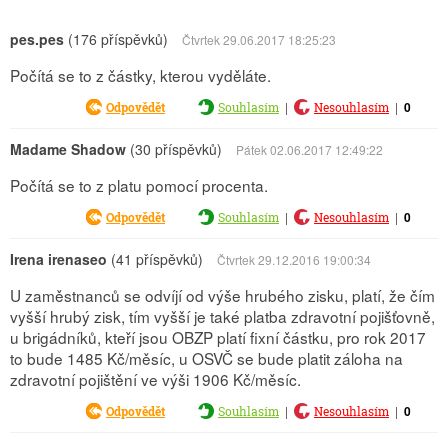
pes.pes
(176 příspěvků)
Čtvrtek 29.06.2017 18:25:23
Počítá se to z částky, kterou vyděláte.
|
|
0
Odpovědět
Souhlasím
Nesouhlasím
Madame Shadow
(30 příspěvků)
Pátek 02.06.2017 12:49:22
Počítá se to z platu pomocí procenta.
|
|
0
Odpovědět
Souhlasím
Nesouhlasím
Irena irenaseo
(41 příspěvků)
Čtvrtek 29.12.2016 19:00:34
U zaměstnanců se odvíjí od výše hrubého zisku, platí, že čím
vyšší hrubý zisk, tím vyšší je také platba zdravotní pojišťovně,
u brigádníků, kteří jsou OBZP platí fixní částku, pro rok 2017
to bude 1485 Kč/měsíc, u OSVČ se bude platit záloha na
zdravotní pojištění ve výši 1906 Kč/měsíc.
|
|
0
Odpovědět
Souhlasím
Nesouhlasím