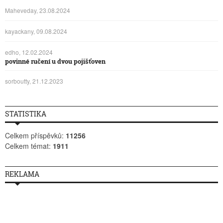
Maheveday, 23.08.2024
kayackany, 09.08.2024
edho, 12.02.2024
povinné ručení u dvou pojišťoven
sorboutty, 21.12.2023
STATISTIKA
Celkem příspěvků:
11256
Celkem témat:
1911
REKLAMA