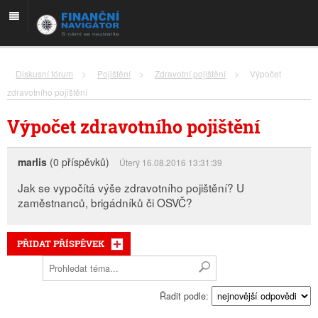
Diskusní fórum
>
Pojištění
>
Zdravotní pojištění
>
Výpočet
zdravotního pojištění
Výpočet zdravotního pojištění
marlis
(0 příspěvků)
Úterý 16.08.2016 13:31:39
Jak se vypočítá výše zdravotního pojištění? U
zaměstnanců, brigádníků či OSVČ?
PŘIDAT PŘÍSPĚVEK
Řadit podle: