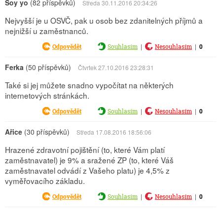
Soy yo
(82 příspěvků)
Středa 30.11.2016 20:34:26
Nejvyšší je u OSVČ, pak u osob bez zdanitelných příjmů a
nejnižší u zaměstnanců.
|
|
0
Odpovědět
Souhlasím
Nesouhlasím
Ferka
(50 příspěvků)
Čtvrtek 27.10.2016 23:28:31
Také si jej můžete snadno vypočítat na některých
internetových stránkách.
|
|
0
Odpovědět
Souhlasím
Nesouhlasím
Ařice
(30 příspěvků)
Středa 17.08.2016 18:56:06
Hrazené zdravotní pojištění (to, které Vám platí
zaměstnavatel) je 9% a sražené ZP (to, které Váš
zaměstnavatel odvádí z Vašeho platu) je 4,5% z
vyměřovacího základu.
|
|
0
Odpovědět
Souhlasím
Nesouhlasím