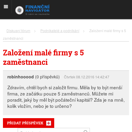
Diskusní fórum
>
Podnikatelé a podnikání
>
Založení malé firmy s 5
zaměstnanci
Založení malé firmy s 5
zaměstnanci
robinhooood
(0 příspěvků)
Čtvrtek 08.12.2016 14:42:47
Zdravím, chtěl bych si založit firmu. Měla by to být menší
firma, ze začátku pouze 5 zaměstnanců. Můžete mi
poradit, jaký by měl být počáteční kapitál? Zda je na mně,
kolik vložím, nebo je to určeno?
PŘIDAT PŘÍSPĚVEK