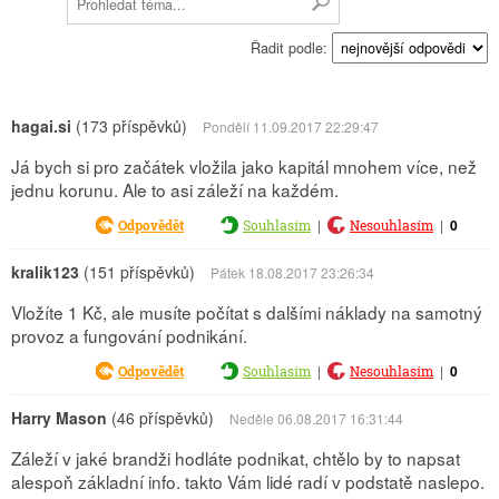
Řadit podle:
hagai.si
(173 příspěvků)
Pondělí 11.09.2017 22:29:47
Já bych si pro začátek vložila jako kapitál mnohem více, než
jednu korunu. Ale to asi záleží na každém.
|
|
0
Odpovědět
Souhlasím
Nesouhlasím
kralik123
(151 příspěvků)
Pátek 18.08.2017 23:26:34
Vložíte 1 Kč, ale musíte počítat s dalšími náklady na samotný
provoz a fungování podnikání.
|
|
0
Odpovědět
Souhlasím
Nesouhlasím
Harry Mason
(46 příspěvků)
Neděle 06.08.2017 16:31:44
Záleží v jaké brandži hodláte podnikat, chtělo by to napsat
alespoň základní info. takto Vám lidé radí v podstatě naslepo.