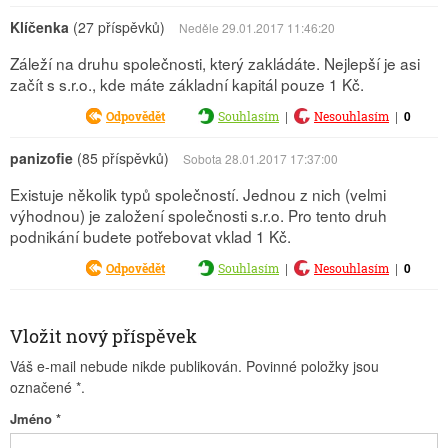
Klíčenka
(27 příspěvků)
Neděle 29.01.2017 11:46:20
Záleží na druhu společnosti, který zakládáte. Nejlepší je asi
začít s s.r.o., kde máte základní kapitál pouze 1 Kč.
|
|
0
Odpovědět
Souhlasím
Nesouhlasím
panizofie
(85 příspěvků)
Sobota 28.01.2017 17:37:00
Existuje několik typů společností. Jednou z nich (velmi
výhodnou) je založení společnosti s.r.o. Pro tento druh
podnikání budete potřebovat vklad 1 Kč.
|
|
0
Odpovědět
Souhlasím
Nesouhlasím
Vložit nový příspěvek
Váš e-mail nebude nikde publikován. Povinné položky jsou
označené
*
.
Jméno
*