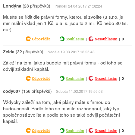
Londýna
(28 příspěvků)
Pondělí 24.04.2017 21:32:24
Musíte se řídit dle právní formy, kterou si zvolíte (u s.r.o. je
minimální vklad jen 1 Kč, u a. s. jsou to 2 mil. Kč nebo 80 tis.
eur).
|
|
0
Odpovědět
Souhlasím
Nesouhlasím
Zelda
(32 příspěvků)
Neděle 19.03.2017 18:25:48
Záleží na tom, jakou budete mít právní formu - od toho se
odvíjí základní kapitál.
|
|
0
Odpovědět
Souhlasím
Nesouhlasím
cody007
(156 příspěvků)
Sobota 11.02.2017 19:56:03
Vždycky záleží na tom, jaké plány máte s firmou do
budoucnosti. Podle toho se musíte rozhodnout, jaký typ
společnosti zvolíte a podle toho se také odvíjí počáteční
kapitál.
|
|
0
Odpovědět
Souhlasím
Nesouhlasím