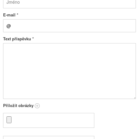
E-mail
*
Text příspěvku
*
Přiložit obrázky