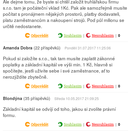
Ale dejme tomu, že byste si chtěl založit truhlářskou firmu
s.r.o. tam je počáteční vklad 1Kć. Pak ale samozřejmě musíte
počítat s pronájmem nějakých prostorů, platby dodavateli,
platu zaměstnancům a nakoupení strojů. Pod půl milionu se
určitě nedostanete.
|
|
0
Odpovědět
Souhlasím
Nesouhlasím
Amanda Dobra
(22 příspěvků)
Pondělí 31.07.2017 11:25:06
Pokud si založíte s.r.o., tak tam musíte zaplatit zákonné
poplatky a základní kapitál ve výši min. 1 Kč, hlavně si
spočítejte, jestli uživíte sebe i své zaměstnance, ať to
nerozjíždíte zbytečně.
|
|
0
Odpovědět
Souhlasím
Nesouhlasím
Blondýna
(35 příspěvků)
Středa 10.05.2017 21:09:25
Základní kapitál se odvíjí od toho, jakou si zvolíte právní
formu.
|
|
0
Odpovědět
Souhlasím
Nesouhlasím