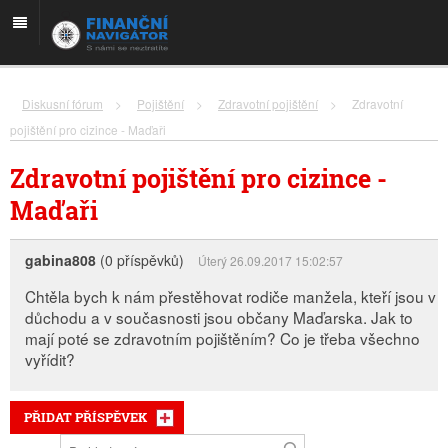
Diskusní fórum
>
Pojištění
>
Zdravotní pojištění
>
Zdravotní
pojištění pro cizince - Maďaři
Zdravotní pojištění pro cizince -
Maďaři
gabina808
(0 příspěvků)
Úterý 26.09.2017 15:02:57
Chtěla bych k nám přestěhovat rodiče manžela, kteří jsou v
důchodu a v současnosti jsou občany Maďarska. Jak to
mají poté se zdravotním pojištěním? Co je třeba všechno
vyřídit?
PŘIDAT PŘÍSPĚVEK