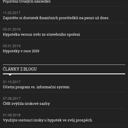
Pojištění trvalých následků
11.02.2017
Zajistěte si dostatek finančních prostředků na penzi už dnes
03.01.2019
Hypotéka versus úvěr ze stavebního spoření
03.01.2019
Hypotéky v roce 2019
ČLÁNKY Z BLOGU
31.10.2017
Účetní program vs. informační systém
07.08.2017
ČNB zvýšila úrokové sazby
01.08.2018
Využijte rostoucí úroky u hypoték ve svůj prospěch