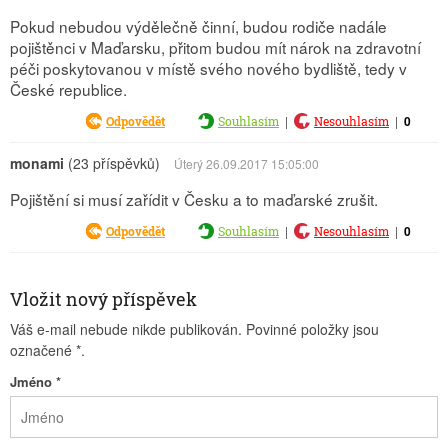
Pokud nebudou výdělečně činní, budou rodiče nadále
pojištěnci v Maďarsku, přitom budou mít nárok na zdravotní
péči poskytovanou v místě svého nového bydliště, tedy v
České republice.
|
|
0
Odpovědět
Souhlasím
Nesouhlasím
monami
(23 příspěvků)
Úterý 26.09.2017 15:05:00
Pojištění si musí zařídit v Česku a to maďarské zrušit.
|
|
0
Odpovědět
Souhlasím
Nesouhlasím
Vložit nový příspěvek
Váš e-mail nebude nikde publikován. Povinné položky jsou
označené
*
.
Jméno
*