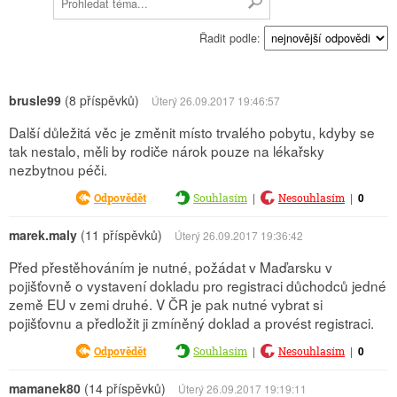
Řadit podle:
brusle99
(8 příspěvků)
Úterý 26.09.2017 19:46:57
Další důležitá věc je změnit místo trvalého pobytu, kdyby se
tak nestalo, měli by rodiče nárok pouze na lékařsky
nezbytnou péči.
|
|
0
Odpovědět
Souhlasím
Nesouhlasím
marek.maly
(11 příspěvků)
Úterý 26.09.2017 19:36:42
Před přestěhováním je nutné, požádat v Maďarsku v
pojišťovně o vystavení dokladu pro registraci důchodců jedné
země EU v zemi druhé. V ČR je pak nutné vybrat si
pojišťovnu a předložit ji zmíněný doklad a provést registraci.
|
|
0
Odpovědět
Souhlasím
Nesouhlasím
mamanek80
(14 příspěvků)
Úterý 26.09.2017 19:19:11