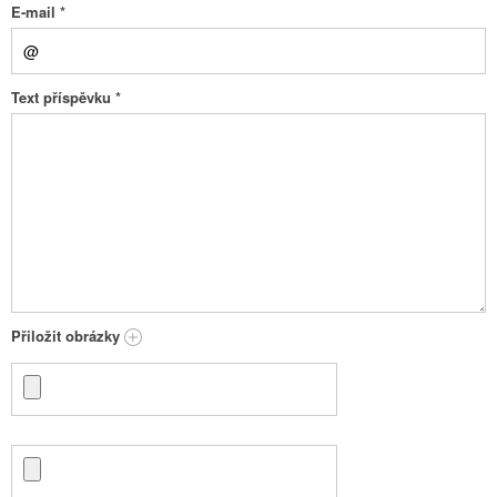
E-mail
*
Text příspěvku
*
Přiložit obrázky