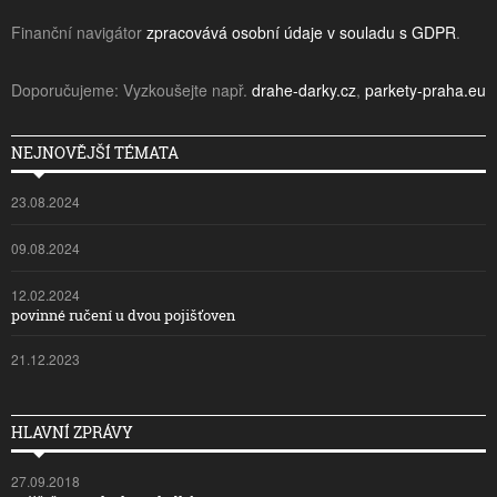
Finanční navigátor
zpracovává osobní údaje v souladu s GDPR
.
Doporučujeme: Vyzkoušejte např.
drahe-darky.cz
,
parkety-praha.eu
NEJNOVĚJŠÍ TÉMATA
23.08.2024
09.08.2024
12.02.2024
povinné ručení u dvou pojišťoven
21.12.2023
HLAVNÍ ZPRÁVY
27.09.2018