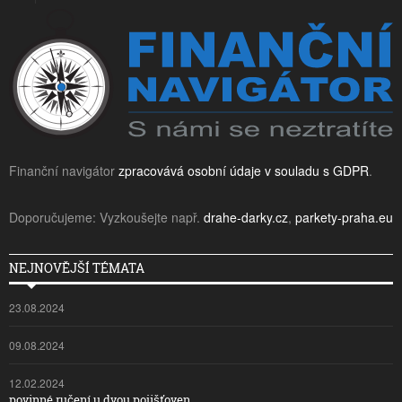
Finanční navigátor
zpracovává osobní údaje v souladu s GDPR
.
Doporučujeme: Vyzkoušejte např.
drahe-darky.cz
,
parkety-praha.eu
NEJNOVĚJŠÍ TÉMATA
23.08.2024
09.08.2024
12.02.2024
povinné ručení u dvou pojišťoven