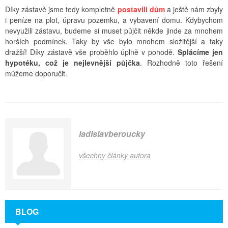
Díky zástavě jsme tedy kompletně
postavili dům
a ještě nám zbyly
i peníze na plot, úpravu pozemku, a vybavení domu. Kdybychom
nevyužili zástavu, budeme si muset půjčit někde jinde za mnohem
horších podmínek. Taky by vše bylo mnohem složitější a taky
dražší! Díky zástavě vše proběhlo úplně v pohodě.
Splácíme jen
hypotéku, což je nejlevnější půjčka
. Rozhodně toto řešení
můžeme doporučit.
ladislavberoucky
všechny články autora
BLOG