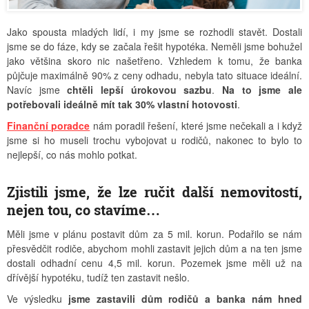
Jako spousta mladých lidí, i my jsme se rozhodli stavět. Dostali
jsme se do fáze, kdy se začala řešit hypotéka. Neměli jsme bohužel
jako většina skoro nic našetřeno. Vzhledem k tomu, že banka
půjčuje maximálně 90% z ceny odhadu, nebyla tato situace ideální.
Navíc jsme
chtěli lepší úrokovou sazbu
.
Na to jsme ale
potřebovali ideálně mít tak 30% vlastní hotovosti
.
Finanční poradce
nám poradil řešení, které jsme nečekali a i když
jsme si ho museli trochu vybojovat u rodičů, nakonec to bylo to
nejlepší, co nás mohlo potkat.
Zjistili jsme, že lze ručit další nemovitostí,
nejen tou, co stavíme…
Měli jsme v plánu postavit dům za 5 mil. korun. Podařilo se nám
přesvědčit rodiče, abychom mohli zastavit jejich dům a na ten jsme
dostali odhadní cenu 4,5 mil. korun. Pozemek jsme měli už na
dřívější hypotéku, tudíž ten zastavit nešlo.
Ve výsledku
jsme zastavili dům rodičů a banka nám hned