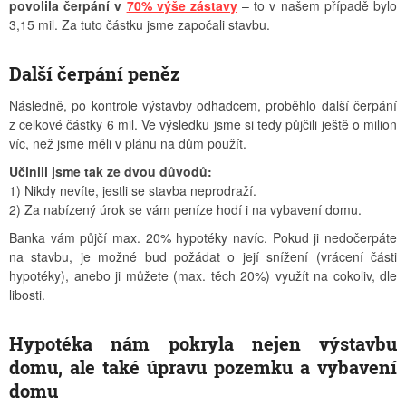
povolila čerpání v
70% výše zástavy
– to v našem případě bylo
3,15 mil. Za tuto částku jsme započali stavbu.
Další čerpání peněz
Následně, po kontrole výstavby odhadcem, proběhlo další čerpání
z celkové částky 6 mil. Ve výsledku jsme si tedy půjčili ještě o milion
víc, než jsme měli v plánu na dům použít.
Učinili jsme tak ze dvou důvodů:
1) Nikdy nevíte, jestli se stavba neprodraží.
2) Za nabízený úrok se vám peníze hodí i na vybavení domu.
Banka vám půjčí max. 20% hypotéky navíc. Pokud ji nedočerpáte
na stavbu, je možné bud požádat o její snížení (vrácení části
hypotéky), anebo ji můžete (max. těch 20%) využít na cokoliv, dle
libosti.
Hypotéka nám pokryla nejen výstavbu
domu, ale také úpravu pozemku a vybavení
domu