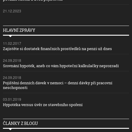
21.12.2023
HLAVNÍ ZPRÁVY
11.02.2017
Zajistěte si dostatek finančních prostředků na penzi už dnes
24.09.2018
Srovnání hypoték, aneb co vám hypoteční kalkulačky neprozradí
24.09.2018
Pojištění denních dávek v nemoci – denní dávky při pracovní
neschopnosti
03.01.2019
Hypotéka versus úvěr ze stavebního spoření
ČLÁNKY Z BLOGU