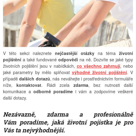
V této sekci naleznete
nejčastější otázky
na téma
životní
pojištění
a také fundované
odpovědi
na ně. Dozvíte se jaké typy
životních pojištění jsou v nabídkách,
co všechno zahrnují
, nebo
jaké parametry by mělo splňovat
výhodné životní pojištění
. V
případě
dalších dotazů
, nás neváhejte i prostřednictvím formuláře
níže,
kontaktovat
. Rádi zcela
zdarma
, bez nutnosti další
komunikace a
odborně poradíme
i vám a zodpovíme veškeré
další dotazy.
Nezávazně, zdarma a profesionálně
Vám poradíme, jaká životní pojistka je pro
Vás ta nejvýhodnější.