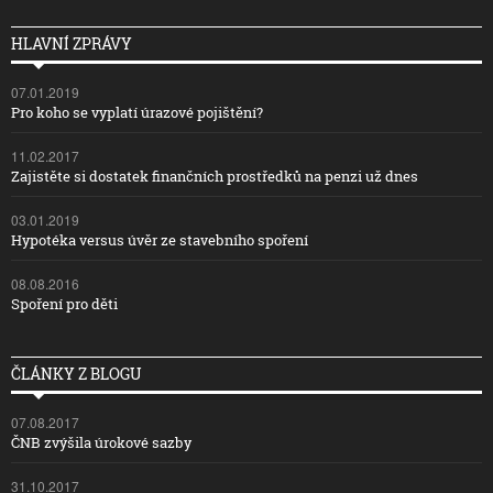
HLAVNÍ ZPRÁVY
07.01.2019
Pro koho se vyplatí úrazové pojištění?
11.02.2017
Zajistěte si dostatek finančních prostředků na penzi už dnes
03.01.2019
Hypotéka versus úvěr ze stavebního spoření
08.08.2016
Spoření pro děti
ČLÁNKY Z BLOGU
07.08.2017
ČNB zvýšila úrokové sazby
31.10.2017