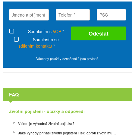
Souhlasím s
VOP
*
Souhlasím se
sdílením kontaktu
*
Všechny položky označené * jsou povinné.
FAQ
Životní pojištění - otázky a odpovědi
V čem je výhodná životní pojistka?
Jaké výhody přináší životní pojištění Flexi oproti životnímu…