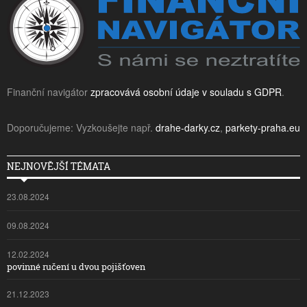
Finanční navigátor
zpracovává osobní údaje v souladu s GDPR
.
Doporučujeme: Vyzkoušejte např.
drahe-darky.cz
,
parkety-praha.eu
NEJNOVĚJŠÍ TÉMATA
23.08.2024
09.08.2024
12.02.2024
povinné ručení u dvou pojišťoven
21.12.2023