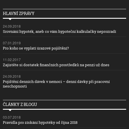
HLAVNÍ ZPRÁVY
24.09.2018
Srovnání hypoték, aneb co vám hypoteční kalkulačky neprozradí
07.01.2019
Pro koho se vyplatí úrazové pojištění?
11.02.2017
Zajistěte si dostatek finančních prostředků na penzi už dnes
24.09.2018
Pojištění denních dávek v nemoci – denní dávky při pracovní
neschopnosti
ČLÁNKY Z BLOGU
03.07.2018
Pravidla pro získání hypotéky od října 2018