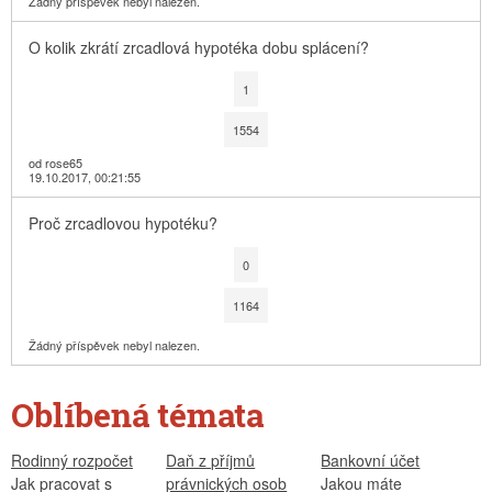
Žádný příspěvek nebyl nalezen.
O kolik zkrátí zrcadlová hypotéka dobu splácení?
1
1554
od rose65
19.10.2017, 00:21:55
Proč zrcadlovou hypotéku?
0
1164
Žádný příspěvek nebyl nalezen.
Oblíbená témata
Rodinný rozpočet
Daň z příjmů
Bankovní účet
Jak pracovat s
právnických osob
Jakou máte