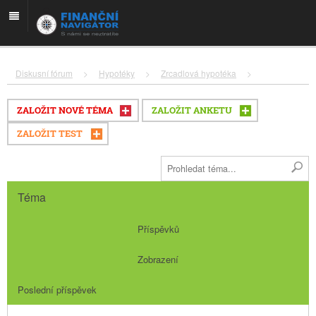
Diskusní fórum
>
Hypotéky
>
Zrcadlová hypotéka
>
ZALOŽIT NOVÉ TÉMA
ZALOŽIT ANKETU
ZALOŽIT TEST
Téma
Příspěvků
Zobrazení
Poslední příspěvek