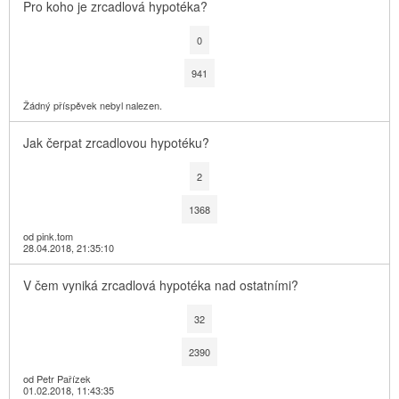
Pro koho je zrcadlová hypotéka?
0
941
Žádný příspěvek nebyl nalezen.
Jak čerpat zrcadlovou hypotéku?
2
1368
od pink.tom
28.04.2018, 21:35:10
V čem vyniká zrcadlová hypotéka nad ostatními?
32
2390
od Petr Pařízek
01.02.2018, 11:43:35