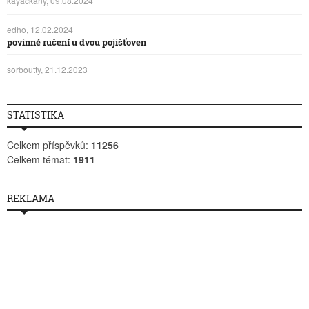
kayackany, 09.08.2024
edho, 12.02.2024
povinné ručení u dvou pojišťoven
sorboutty, 21.12.2023
STATISTIKA
Celkem příspěvků:
11256
Celkem témat:
1911
REKLAMA