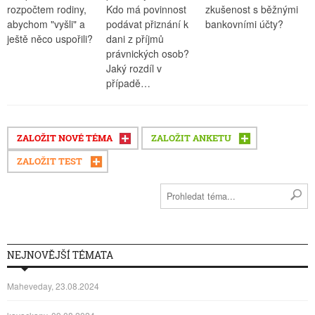
rozpočtem rodiny,
Kdo má povinnost
zkušenost s běžnými
abychom "vyšli" a
podávat přiznání k
bankovními účty?
ještě něco uspořili?
dani z příjmů
právnických osob?
Jaký rozdíl v
případě…
ZALOŽIT NOVÉ TÉMA
ZALOŽIT ANKETU
ZALOŽIT TEST
NEJNOVĚJŠÍ TÉMATA
Maheveday, 23.08.2024