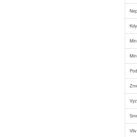
Nep
Kdy
Min
Min
Pod
Změ
Vyz
Smr
Vli