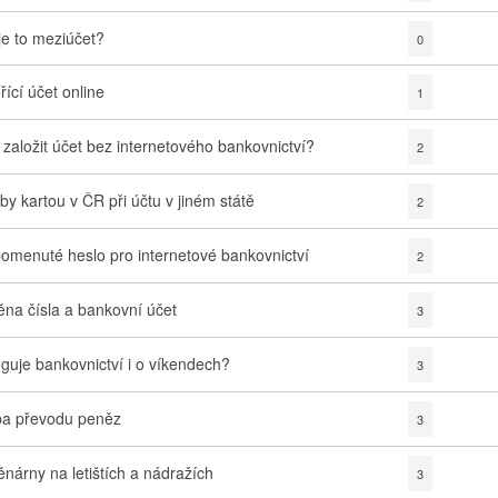
je to meziúčet?
0
řící účet online
1
 založit účet bez internetového bankovnictví?
2
tby kartou v ČR při účtu v jiném státě
2
omenuté heslo pro internetové bankovnictví
2
na čísla a bankovní účet
3
guje bankovnictví i o víkendech?
3
a převodu peněz
3
nárny na letištích a nádražích
3