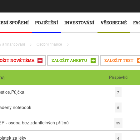
BNÍ SPOŘENÍ
POJIŠTĚNÍ
INVESTOVÁNÍ
VŠEOBECNÉ
FA
y a financování
>
Osobní finance
>
OŽIT NOVÉ TÉMA
ZALOŽIT ANKETU
ZALOŽIT TEST
ma
Příspěvků
estice,Půjčka
7
adený notebook
5
P - osoba bez zdanitelných příjmů
35
platek za léky
4