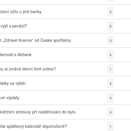
ožení účtu u jiné banky
3
 vyjít s penězi?
5
t „Zdravé finance“ od České spořitelny
3
šenosti s Airbank
4
u si změnit denní limit online?
1
latky za výběr
4
um výplaty
4
održení smlouvy při nastěhování do bytu
4
ílat splátkový kalendář doporučeně?
1