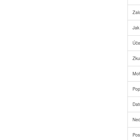
Zal
Jak
Úče
Zku
Moh
Pop
Dat
Ned
Pos