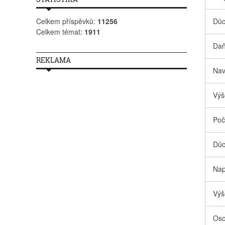
Celkem příspěvků:
11256
Důc
Celkem témat:
1911
Daň
REKLAMA
Nav
Výš
Poč
Důc
Nap
Výš
Oso