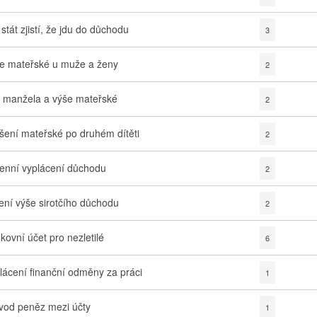
 stát zjistí, že jdu do důchodu
3
e mateřské u muže a ženy
2
t manžela a výše mateřské
2
šení mateřské po druhém dítěti
2
enní vyplácení důchodu
2
ení výše sirotčího důchodu
2
kovní účet pro nezletilé
6
lácení finanční odměny za práci
1
vod peněz mezi účty
1