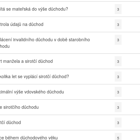
ítá se mateřská do výše důchodu?
3
trola údajů na důchod
3
lácení invalidního důchodu v době starobního
3
hodu
t manžela a sirotčí důchod
3
kolika let se vyplácí sirotčí důchod?
3
imální výše vdovského důchodu
3
e sirotčího důchodu
3
otčí důchod
3
ce během důchodového věku
5