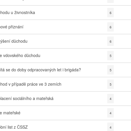
hodu u živnostníka
6
ové přiznání
6
ýšení důchodu
6
e vdovského důchodu
5
ítá se do doby odpracovaných let i brigáda?
5
hod v případě práce ve 3 zemích
5
lacení sociálního a mateřská
4
e mateřské
4
bní list z ČSSZ
4