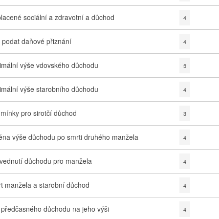
lacené sociální a zdravotní a důchod
4
 podat daňové přiznání
4
imální výše vdovského důchodu
5
imální výše starobního důchodu
4
mínky pro sirotčí důchod
3
na výše důchodu po smrti druhého manžela
4
vednutí důchodu pro manžela
4
t manžela a starobní důchod
4
v předčasného důchodu na jeho výši
4