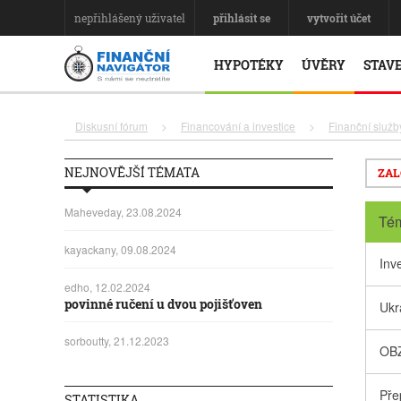
nepřihlášený uživatel
přihlásit se
vytvořit účet
HYPOTÉKY
ÚVĚRY
STAVE
Diskusní fórum
>
Financování a investice
>
Finanční služb
NEJNOVĚJŠÍ TÉMATA
ZAL
Maheveday, 23.08.2024
Té
kayackany, 09.08.2024
Inv
edho, 12.02.2024
povinné ručení u dvou pojišťoven
Ukr
sorboutty, 21.12.2023
OBZ
Pře
STATISTIKA