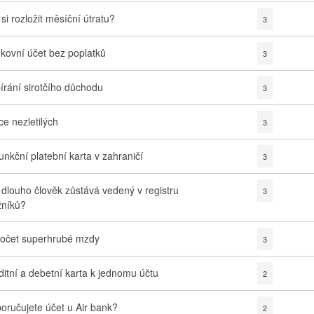
 si rozložit měsíční útratu?
3
kovní účet bez poplatků
3
írání sirotčího důchodu
3
ce nezletilých
3
unkční platební karta v zahraničí
3
 dlouho člověk zůstává vedený v registru
3
žníků?
očet superhrubé mzdy
3
ditní a debetní karta k jednomu účtu
2
oručujete účet u Air bank?
2