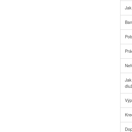
Jak
Ban
Pob
Prá
Nef
Jak
dlu
Výp
Kre
Dop