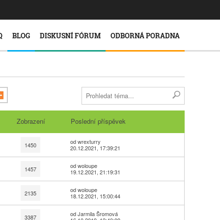
Q
BLOG
DISKUSNÍ FÓRUM
ODBORNÁ PORADNA
Zobrazení
Poslední příspěvek
od wrexturry
1450
20.12.2021, 17:39:21
od woloupe
1457
19.12.2021, 21:19:31
od woloupe
2135
18.12.2021, 15:00:44
od Jarmila Šromová
3387