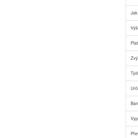
Jak
Výš
Pla
Zvý
Týd
Urč
Ban
Vyp
Pře