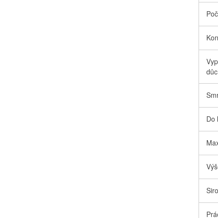
Poč
Kon
Vyp
důc
Smr
Do 
Max
Výš
Sir
Prá