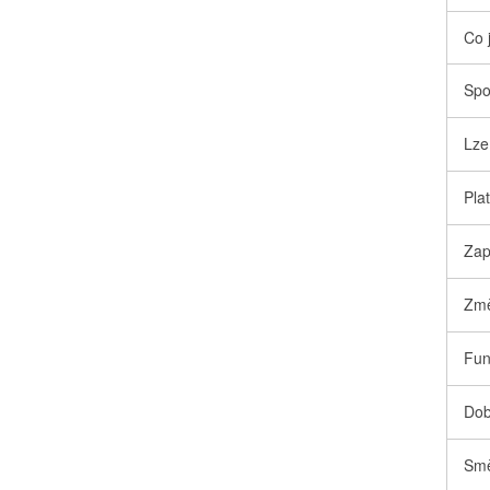
Co 
Spo
Lze
Pla
Zap
Změ
Fun
Dob
Smě