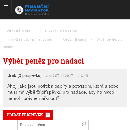
Diskusní fórum
>
Financování a investice
>
Finanční služby a financování
>
Osobní finance
>
Výběr peněz pro
nadaci
Výběr peněz pro nadaci
Drak
(0 příspěvků)
Úterý 07.11.2017 11:13:46
Ahoj, jaké jsou potřeba papíry a potvrzení, která u sebe
musí mít výběrčí příspěvků pro nadace, aby ho nikdo
nemohl právně nařknout?
PŘIDAT PŘÍSPĚVEK