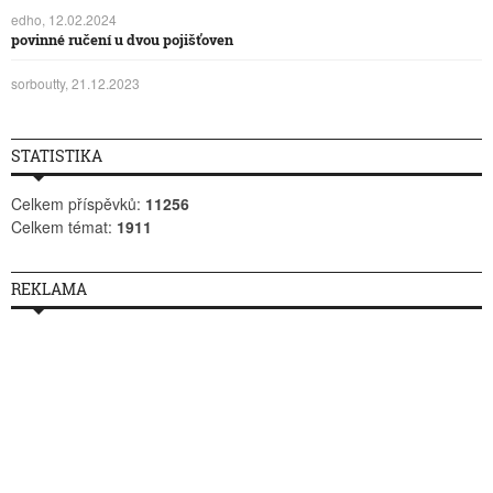
edho, 12.02.2024
povinné ručení u dvou pojišťoven
sorboutty, 21.12.2023
STATISTIKA
Celkem příspěvků:
11256
Celkem témat:
1911
REKLAMA