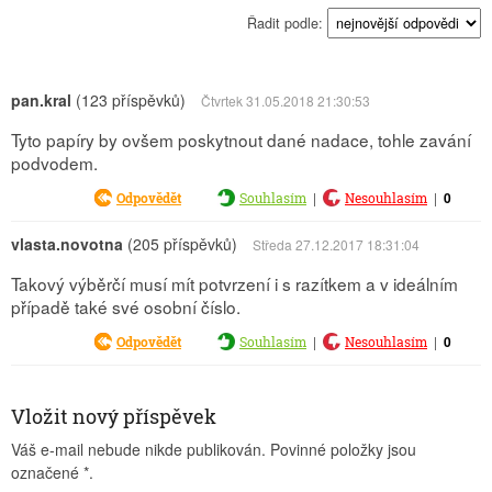
Řadit podle:
pan.kral
(123 příspěvků)
Čtvrtek 31.05.2018 21:30:53
Tyto papíry by ovšem poskytnout dané nadace, tohle zavání
podvodem.
|
|
0
Odpovědět
Souhlasím
Nesouhlasím
vlasta.novotna
(205 příspěvků)
Středa 27.12.2017 18:31:04
Takový výběrčí musí mít potvrzení i s razítkem a v ideálním
případě také své osobní číslo.
|
|
0
Odpovědět
Souhlasím
Nesouhlasím
Vložit nový příspěvek
Váš e-mail nebude nikde publikován. Povinné položky jsou
označené
*
.