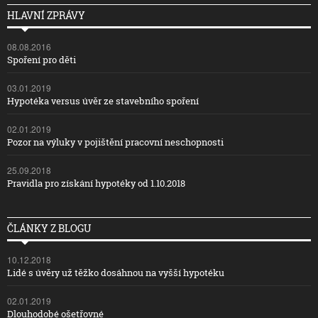
HLAVNÍ ZPRÁVY
08.08.2016
Spoření pro děti
03.01.2019
Hypotéka versus úvěr ze stavebního spoření
02.01.2019
Pozor na výluky v pojištění pracovní neschopnosti
25.09.2018
Pravidla pro získání hypotéky od 1.10.2018
ČLÁNKY Z BLOGU
10.12.2018
Lidé s úvěry už těžko dosáhnou na vyšší hypotéku
02.01.2019
Dlouhodobé ošetřovné