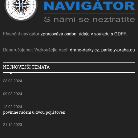
Finanční navigátor
zpracovává osobní údaje v souladu s GDPR
.
Doporučujeme: Vyzkoušejte např.
drahe-darky.cz
,
parkety-praha.eu
NEJNOVĚJŠÍ TÉMATA
23.08.2024
09.08.2024
12.02.2024
povinné ručení u dvou pojišťoven
21.12.2023