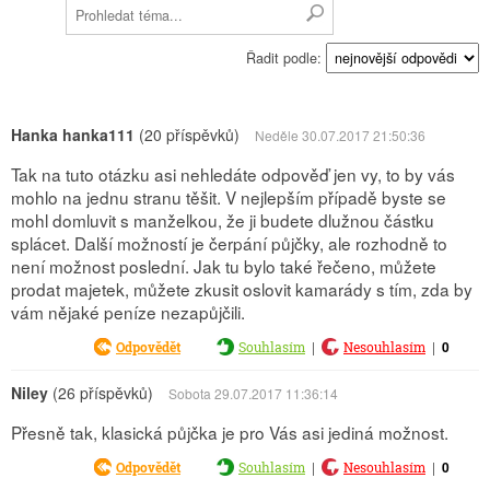
Řadit podle:
Hanka hanka111
(20 příspěvků)
Neděle 30.07.2017 21:50:36
Tak na tuto otázku asi nehledáte odpověď jen vy, to by vás
mohlo na jednu stranu těšit. V nejlepším případě byste se
mohl domluvit s manželkou, že ji budete dlužnou částku
splácet. Další možností je čerpání půjčky, ale rozhodně to
není možnost poslední. Jak tu bylo také řečeno, můžete
prodat majetek, můžete zkusit oslovit kamarády s tím, zda by
vám nějaké peníze nezapůjčili.
|
|
0
Odpovědět
Souhlasím
Nesouhlasím
Niley
(26 příspěvků)
Sobota 29.07.2017 11:36:14
Přesně tak, klasická půjčka je pro Vás asi jediná možnost.
|
|
0
Odpovědět
Souhlasím
Nesouhlasím