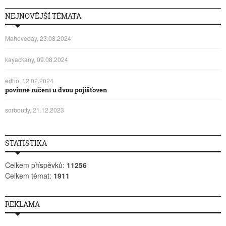
NEJNOVĚJŠÍ TÉMATA
Maheveday, 23.08.2024
kayackany, 09.08.2024
edho, 12.02.2024
povinné ručení u dvou pojišťoven
sorboutty, 21.12.2023
STATISTIKA
Celkem příspěvků:
11256
Celkem témat:
1911
REKLAMA