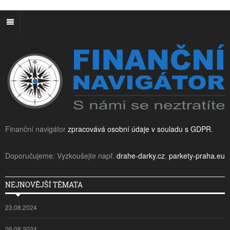
Finanční navigátor
zpracovává osobní údaje v souladu s GDPR
.
Doporučujeme: Vyzkoušejte např.
drahe-darky.cz
,
parkety-praha.eu
NEJNOVĚJŠÍ TÉMATA
23.08.2024
09.08.2024