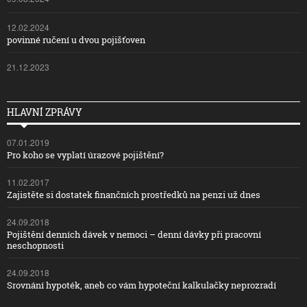
12.02.2024
povinné ručení u dvou pojišťoven
21.12.2023
HLAVNÍ ZPRÁVY
07.01.2019
Pro koho se vyplatí úrazové pojištění?
11.02.2017
Zajistěte si dostatek finančních prostředků na penzi už dnes
24.09.2018
Pojištění denních dávek v nemoci – denní dávky při pracovní
neschopnosti
24.09.2018
Srovnání hypoték, aneb co vám hypoteční kalkulačky neprozradí