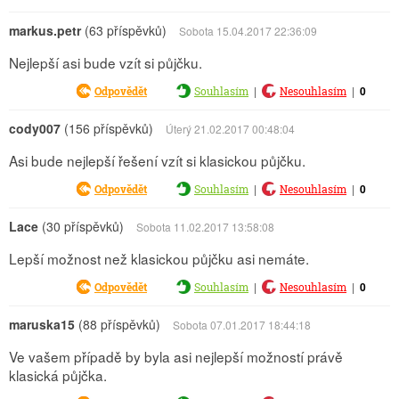
markus.petr
(63 příspěvků)
Sobota 15.04.2017 22:36:09
Nejlepší asi bude vzít si půjčku.
|
|
0
Odpovědět
Souhlasím
Nesouhlasím
cody007
(156 příspěvků)
Úterý 21.02.2017 00:48:04
Asi bude nejlepší řešení vzít si klasickou půjčku.
|
|
0
Odpovědět
Souhlasím
Nesouhlasím
Lace
(30 příspěvků)
Sobota 11.02.2017 13:58:08
Lepší možnost než klasickou půjčku asi nemáte.
|
|
0
Odpovědět
Souhlasím
Nesouhlasím
maruska15
(88 příspěvků)
Sobota 07.01.2017 18:44:18
Ve vašem případě by byla asi nejlepší možností právě
klasická půjčka.