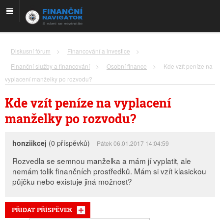
Diskusní fórum
>
Financování a investice
>
Finanční služby a financování
>
Osobní finance
>
Kde vzít peníze na
vyplacení manželky po rozvodu?
Kde vzít peníze na vyplacení
manželky po rozvodu?
honziikcej
(0 příspěvků)
Pátek 06.01.2017 14:04:59
Rozvedla se semnou manželka a mám jí vyplatit, ale
nemám tolik finančních prostředků. Mám si vzít klasickou
půjčku nebo existuje jiná možnost?
PŘIDAT PŘÍSPĚVEK