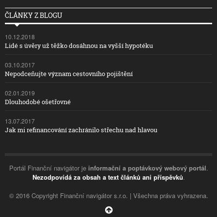
ČLÁNKY Z BLOGU
10.12.2018
Lidé s úvěry už těžko dosáhnou na vyšší hypotéku
03.10.2017
Nepodceňujte význam cestovního pojištění
02.01.2019
Dlouhodobé ošetřovné
13.07.2017
Jak mi refinancování zachránilo střechu nad hlavou
Portál Finanční navigátor je
informační a poptávkový webový portál
.
Nezodpovídá za obsah a text článků ani příspěvků
.
© 2016 Copyright Finanční navigátor s.r.o. | Všechna práva vyhrazena.