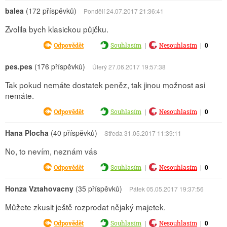
balea
(172 příspěvků)
Pondělí 24.07.2017 21:36:41
Zvolila bych klasickou půjčku.
|
|
0
Odpovědět
Souhlasím
Nesouhlasím
pes.pes
(176 příspěvků)
Úterý 27.06.2017 19:57:38
Tak pokud nemáte dostatek peněz, tak jinou možnost asi
nemáte.
|
|
0
Odpovědět
Souhlasím
Nesouhlasím
Hana Plocha
(40 příspěvků)
Středa 31.05.2017 11:39:11
No, to nevím, neznám vás
|
|
0
Odpovědět
Souhlasím
Nesouhlasím
Honza Vztahovacny
(35 příspěvků)
Pátek 05.05.2017 19:37:56
Můžete zkusit ještě rozprodat nějaký majetek.
|
|
0
Odpovědět
Souhlasím
Nesouhlasím