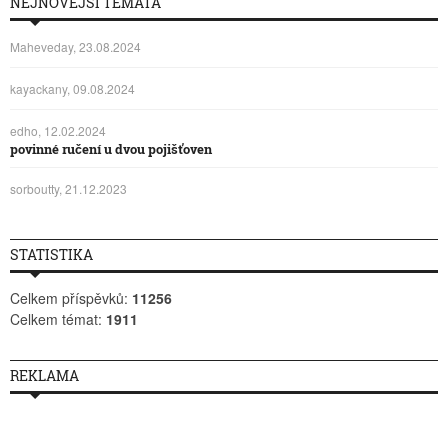
NEJNOVĚJŠÍ TÉMATA
Maheveday, 23.08.2024
kayackany, 09.08.2024
edho, 12.02.2024
povinné ručení u dvou pojišťoven
sorboutty, 21.12.2023
STATISTIKA
Celkem příspěvků:
11256
Celkem témat:
1911
REKLAMA