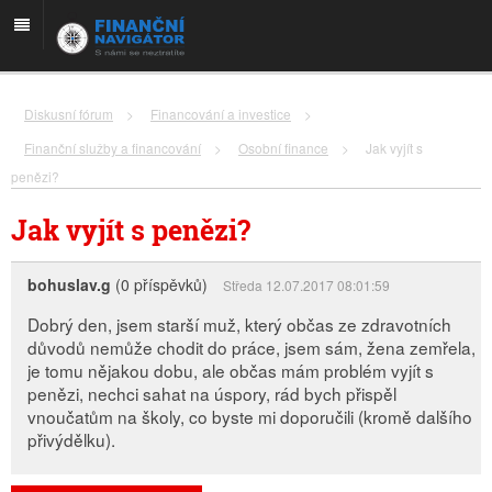
Diskusní fórum
>
Financování a investice
>
Finanční služby a financování
>
Osobní finance
>
Jak vyjít s
penězi?
Jak vyjít s penězi?
bohuslav.g
(0 příspěvků)
Středa 12.07.2017 08:01:59
Dobrý den, jsem starší muž, který občas ze zdravotních
důvodů nemůže chodit do práce, jsem sám, žena zemřela,
je tomu nějakou dobu, ale občas mám problém vyjít s
penězi, nechci sahat na úspory, rád bych přispěl
vnoučatům na školy, co byste mi doporučili (kromě dalšího
přivýdělku).