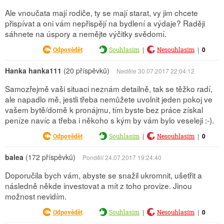
Ale vnoučata mají rodiče, ty se mají starat, vy jim chcete
přispívat a oni vám nepřispějí na bydlení a výdaje? Raději
sáhnete na úspory a nemějte výčitky svědomí.
|
|
0
Odpovědět
Souhlasím
Nesouhlasím
Hanka hanka111
(20 příspěvků)
Neděle 30.07.2017 22:04:12
Samozřejmě vaši situaci neznám detailně, tak se těžko radí,
ale napadlo mě, jestli třeba nemůžete uvolnit jeden pokoj ve
vašem bytě/domě k pronájmu, tím byste bez práce získal
peníze navíc a třeba i někoho s kým by vám bylo veseleji :-).
|
|
0
Odpovědět
Souhlasím
Nesouhlasím
balea
(172 příspěvků)
Pondělí 24.07.2017 19:24:40
Doporučila bych vám, abyste se snažil ukromnit, ušetřit a
následně někde investovat a mít z toho provize. Jinou
možnost nevidím.
|
|
0
Odpovědět
Souhlasím
Nesouhlasím