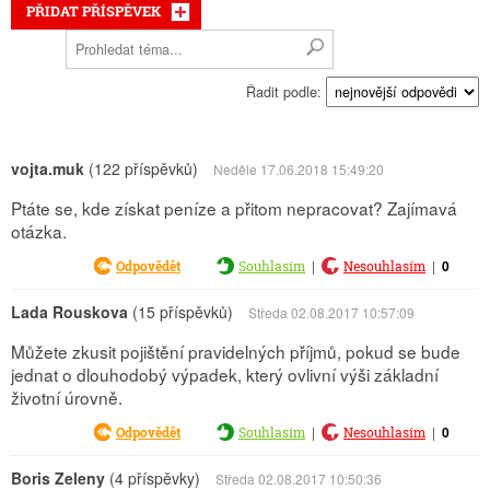
PŘIDAT PŘÍSPĚVEK
Řadit podle:
vojta.muk
(122 příspěvků)
Neděle 17.06.2018 15:49:20
Ptáte se, kde získat peníze a přitom nepracovat? Zajímavá
otázka.
|
|
0
Odpovědět
Souhlasím
Nesouhlasím
Lada Rouskova
(15 příspěvků)
Středa 02.08.2017 10:57:09
Můžete zkusit pojištění pravidelných příjmů, pokud se bude
jednat o dlouhodobý výpadek, který ovlivní výši základní
životní úrovně.
|
|
0
Odpovědět
Souhlasím
Nesouhlasím
Boris Zeleny
(4 příspěvky)
Středa 02.08.2017 10:50:36