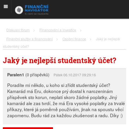
Diskusní fórum
>
Financování a investice
>
Finanční služby a financování
>
Osobní finance
>
Jaký je nejlepší
studentský účet?
Jaký je nejlepší studentský účet?
Paralen1
(0 příspěvků)
Pátek 06.10.2017 09:29:16
Poradíte mi někdo, u koho si zřídit studentský účet?
Kamarád má Eru, dokonce prý dostal k narozeninám
příspěvek sto korun, neplatí skoro žádné poplatky. Jiný
kamarád ale zas tvrdí, že má Era vysoké poplatky za trvalé
příkazy, které já poměrně používám, jinak na spoustu věcí
zapomenu. Budu rád za každou zkušenost a radu. Díky :)