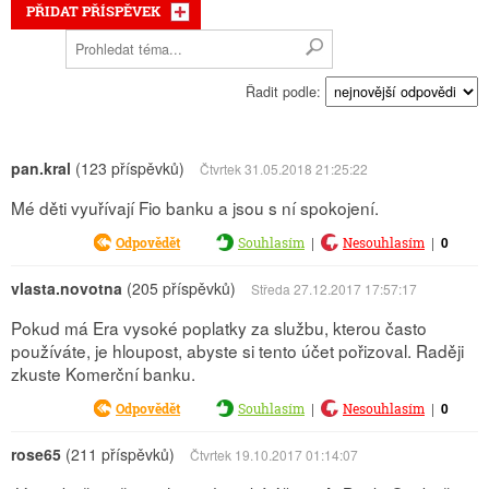
PŘIDAT PŘÍSPĚVEK
Řadit podle:
pan.kral
(123 příspěvků)
Čtvrtek 31.05.2018 21:25:22
Mé děti vyuřívají Fio banku a jsou s ní spokojení.
|
|
0
Odpovědět
Souhlasím
Nesouhlasím
vlasta.novotna
(205 příspěvků)
Středa 27.12.2017 17:57:17
Pokud má Era vysoké poplatky za službu, kterou často
používáte, je hloupost, abyste si tento účet pořizoval. Raději
zkuste Komerční banku.
|
|
0
Odpovědět
Souhlasím
Nesouhlasím
rose65
(211 příspěvků)
Čtvrtek 19.10.2017 01:14:07