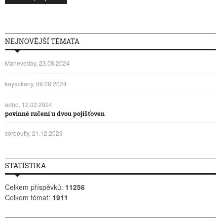
NEJNOVĚJŠÍ TÉMATA
Maheveday, 23.08.2024
kayackany, 09.08.2024
edho, 12.02.2024
povinné ručení u dvou pojišťoven
sorboutty, 21.12.2023
STATISTIKA
Celkem příspěvků:
11256
Celkem témat:
1911