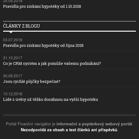
25.09.2018
Pravidla pro získání hypotéky od 1.10.2018
ČLÁNKY Z BLOGU
03.07.2018
Pravidla pro získání hypotéky od října 2018
31.10.2017
Co je CRM systém a jak pomůže vašemu podnikání?
30.09.2017
Jsou rychlé půjčky bezpečné?
10.12.2018
Lidé s úvěry už těžko dosáhnou na vyšší hypotéku
Portál Finanční navigátor je
informační a poptávkový webový portál
.
Nezodpovídá za obsah a text článků ani příspěvků
.