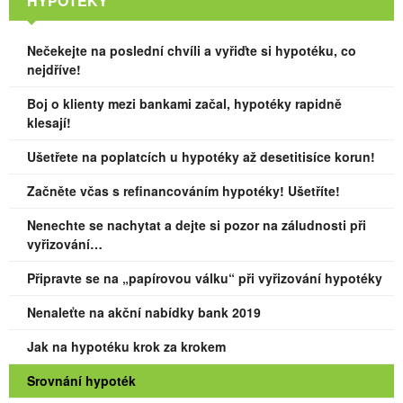
HYPOTÉKY
Nečekejte na poslední chvíli a vyřiďte si hypotéku, co
nejdříve!
Boj o klienty mezi bankami začal, hypotéky rapidně
klesají!
Ušetřete na poplatcích u hypotéky až desetitisíce korun!
Začněte včas s refinancováním hypotéky! Ušetříte!
Nenechte se nachytat a dejte si pozor na záludnosti při
vyřizování…
Připravte se na „papírovou válku“ při vyřizování hypotéky
Nenaleťte na akční nabídky bank 2019
Jak na hypotéku krok za krokem
Srovnání hypoték