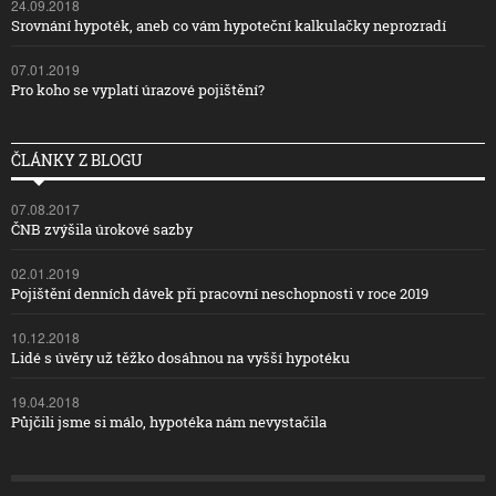
24.09.2018
Srovnání hypoték, aneb co vám hypoteční kalkulačky neprozradí
07.01.2019
Pro koho se vyplatí úrazové pojištění?
ČLÁNKY Z BLOGU
07.08.2017
ČNB zvýšila úrokové sazby
02.01.2019
Pojištění denních dávek při pracovní neschopnosti v roce 2019
10.12.2018
Lidé s úvěry už těžko dosáhnou na vyšší hypotéku
19.04.2018
Půjčili jsme si málo, hypotéka nám nevystačila