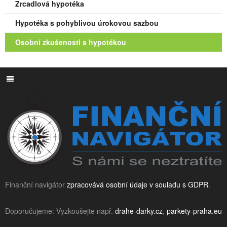
Zrcadlová hypotéka
Hypotéka s pohyblivou úrokovou sazbou
Osobní zkušenosti s hypotékou
Finanční navigátor
zpracovává osobní údaje v souladu s GDPR
.
Doporučujeme: Vyzkoušejte např.
drahe-darky.cz
,
parkety-praha.eu