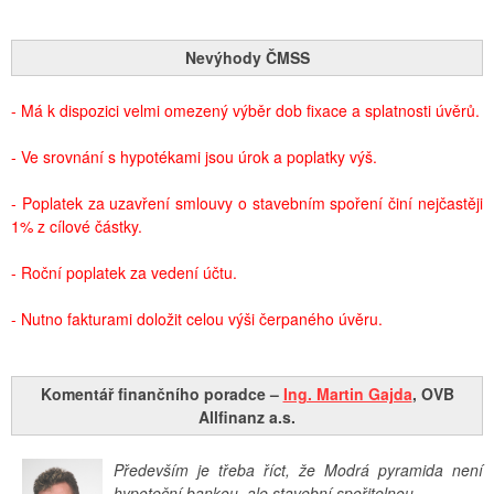
Nevýhody ČMSS
- Má k dispozici velmi omezený výběr dob fixace a splatnosti úvěrů.
- Ve srovnání s hypotékami jsou úrok a poplatky výš.
- Poplatek za uzavření smlouvy o stavebním spoření činí nejčastěji
1% z cílové částky.
- Roční poplatek za vedení účtu.
- Nutno fakturami doložit celou výši čerpaného úvěru.
Komentář finančního poradce –
Ing. Martin Gajda
, OVB
Allfinanz a.s.
Především je třeba říct, že Modrá pyramida není
hypoteční bankou, ale stavební spořitelnou…