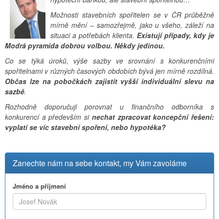
Možnosti stavebních spořitelen se v ČR průběžně
mírně mění – samozřejmě, jako u všeho, záleží na
situaci a potřebách klienta.
Existují případy, kdy je
Modrá pyramida dobrou volbou. Někdy jedinou.
Co se týká úroků, výše sazby ve srovnání s konkurenčními
spořitelnami v různých časových obdobích bývá jen mírně rozdílná.
Občas lze na pobočkách zajistit vyšší individuální slevu na
sazbě
.
Rozhodně doporučuji porovnat u finančního odborníka s
konkurencí a především si
nechat zpracovat koncepční řešení:
vyplatí se víc stavební spoření, nebo hypotéka?
Zanechte nám na sebe kontakt, my Vám zavoláme
Jméno a příjmení