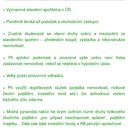
+ Významná stavební spořitelna v ČR.
+ Poměrně široká síť poboček s obchodními zástupci.
+ Značné zkušenosti se všemi druhy úvěrů a meziúvěrů ze
stavebního spoření – především koupě, výstavba a rekonstrukce
nemovitostí.
+ Při splnění podmínek a omezené výše úvěru není třeba
zastavovat nemovitost, neboť se nejedná o hypoteční ústav.
+ Velký počet smluvních odhadců.
+ Při využití doplňkových služeb (pojistka nemovitosti, rizikové
životní pojištění, investiční fond atd.) lze dohodnout vedení
běžného účtu zdarma.
+ Modrá pyramida nabízí ke svým úvěrům různé druhy rizikového
životního pojištění „pro případ neschopnosti splácet“, pojištění
majetku... Dále pak také investiční fondy a KB penzijní společnost.