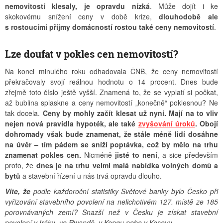
nemovitostí klesaly, je opravdu nízká
. Může dojít i ke
skokovému snížení ceny v době krize,
dlouhodobě ale
s rostoucími příjmy domácností rostou také ceny nemovitostí
.
Lze doufat v pokles cen nemovitostí?
Na konci minulého roku odhadovala ČNB, že ceny nemovitostí
překračovaly svojí reálnou hodnotu o 14 procent. Dnes bude
zřejmě toto číslo ještě vyšší. Znamená to, že se vyplatí si počkat,
až bublina splaskne a ceny nemovitostí „konečně“ poklesnou? Ne
tak docela.
Ceny by mohly začít klesat už nyní. Mají na to vliv
nejen nová pravidla hypoték, ale také
zvyšování úroků
. Obojí
dohromady však bude znamenat, že stále méně lidí dosáhne
na úvěr – tím pádem se sníží poptávka, což by mělo na trhu
znamenat pokles cen.
Nicméně
jisté to není
, a sice především
proto, že
dnes je na trhu velmi malá nabídka volných domů a
bytů
a stavební řízení u nás trvá opravdu dlouho.
Víte, že
podle každoroční statistiky Světové banky bylo Česko při
vyřizování stavebního povolení na nelichotivém 127. místě ze 185
porovnávaných zemí? Snazší než v Česku je získat stavební
povolení v Iráku, ve Rwandě, v Kongu nebo v Kosovu.