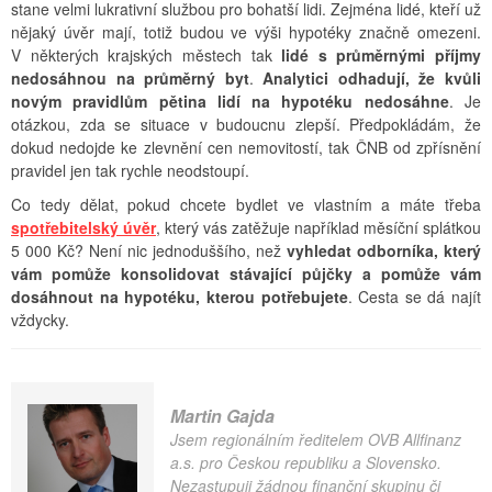
stane velmi lukrativní službou pro bohatší lidi. Zejména lidé, kteří už
nějaký úvěr mají, totiž budou ve výši hypotéky značně omezeni.
V některých krajských městech tak
lidé s průměrnými příjmy
nedosáhnou na průměrný byt
.
Analytici odhadují, že kvůli
novým pravidlům pětina lidí na hypotéku nedosáhne
. Je
otázkou, zda se situace v budoucnu zlepší. Předpokládám, že
dokud nedojde ke zlevnění cen nemovitostí, tak ČNB od zpřísnění
pravidel jen tak rychle neodstoupí.
Co tedy dělat, pokud chcete bydlet ve vlastním a máte třeba
spotřebitelský úvěr
, který vás zatěžuje například měsíční splátkou
5 000 Kč? Není nic jednoduššího, než
vyhledat odborníka, který
vám pomůže konsolidovat stávající půjčky a pomůže vám
dosáhnout na hypotéku, kterou potřebujete
. Cesta se dá najít
vždycky.
Martin Gajda
Jsem regionálním ředitelem OVB Allfinanz
a.s. pro Českou republiku a Slovensko.
Nezastupuji žádnou finanční skupinu či