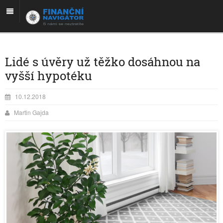
Lidé s úvěry už těžko dosáhnou na
vyšší hypotéku
10.12.2018
Martin Gajda