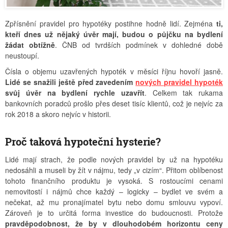
Zpřísnění pravidel pro hypotéky postihne hodně lidí. Zejména
ti,
kteří dnes už nějaký úvěr mají, budou o půjčku na bydlení
žádat obtížně
. ČNB od tvrdších podmínek v dohledné době
neustoupí.
Čísla o objemu uzavřených hypoték v měsíci říjnu hovoří jasně.
Lidé se snažili ještě před zavedením
nových pravidel hypoték
svůj úvěr na bydlení rychle uzavřít
. Celkem tak rukama
bankovních poradců prošlo přes deset tisíc klientů, což je nejvíc za
rok 2018 a skoro nejvíc v historii.
Proč taková hypoteční hysterie?
Lidé mají strach, že podle nových pravidel by už na hypotéku
nedosáhli a museli by žít v nájmu, tedy „v cizím“. Přitom oblíbenost
tohoto finančního produktu je vysoká. S rostoucími cenami
nemovitostí i nájmů chce každý – logicky – bydlet ve svém a
nečekat, až mu pronajímatel bytu nebo domu smlouvu vypoví.
Zároveň je to určitá forma investice do budoucnosti. Protože
pravděpodobnost, že by v dlouhodobém horizontu ceny