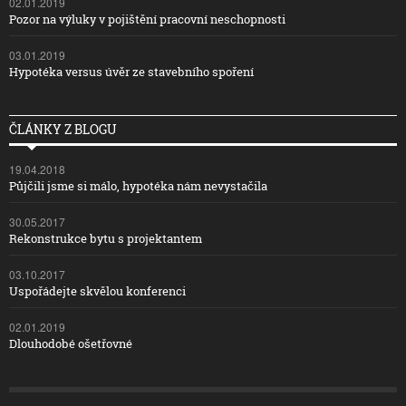
02.01.2019
Pozor na výluky v pojištění pracovní neschopnosti
03.01.2019
Hypotéka versus úvěr ze stavebního spoření
ČLÁNKY Z BLOGU
19.04.2018
Půjčili jsme si málo, hypotéka nám nevystačila
30.05.2017
Rekonstrukce bytu s projektantem
03.10.2017
Uspořádejte skvělou konferenci
02.01.2019
Dlouhodobé ošetřovné