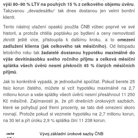
výši 80–90 % LTV na pouhých 15 % z celkového objemu úvěru
.
Takzvanou „devadesátku“ tak dnes dostanou jen velmi bonitní
klienti.
Tento nástroj utažení opasků použila ČNB vůbec poprvé ve své
historii, a protože chtěla poptávku po bydlení a ceny nemovitostí
zkrotit ještě více, přistoupila k dalšímu kroku, a to
omezení
zadlužení klienta (jak celkového tak měsíčního)
. Od listopadu
letošního roku tak
žadatelé dostanou hypotéku maximálně do
výše devítinásobku svého ročního příjmu a celková měsíční
splátka všech úvěrů nesmí překročit 45 % čistých měsíčních
příjmů
.
Jak to konkrétně vypadá, je jednoduché spočítat. Pokud berete 25
tisíc korun čistého, můžete si vzít hypotéku maximálně na 2,7
milionu korun a vaše splátky všech úvěrů nesmí přesáhnout 11 250
Kč měsíčně. Zajímavostí je, že při dnešních úrokových sazbách,
které se pohybují pod třemi procenty, se tato dvě omezení skoro
rovnají. Protože pokud si vezmete hypotéku na 2,7 milionu korun,
na 30 let a při úroku 2,9 % splátka činí 11 238 korun.