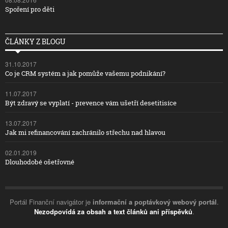
Spoření pro děti
ČLÁNKY Z BLOGU
31.10.2017
Co je CRM systém a jak pomůže vašemu podnikání?
11.07.2017
Být zdravý se vyplatí - prevence vám ušetří desetitisíce
13.07.2017
Jak mi refinancování zachránilo střechu nad hlavou
02.01.2019
Dlouhodobé ošetřovné
Portál Finanční navigátor je
informační a poptávkový webový portál
.
Nezodpovídá za obsah a text článků ani příspěvků
.