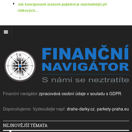
Jak koncipované úrazové pojištění je nejvhodnější při
rizikových…
Finanční navigátor
zpracovává osobní údaje v souladu s GDPR
.
Doporučujeme: Vyzkoušejte např.
drahe-darky.cz
,
parkety-praha.eu
NEJNOVĚJŠÍ TÉMATA