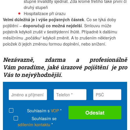
stupně invalidity sjednat. Zda kromě třetího také první či
druhý stupeň
Hospitalizace při úrazu
Velmi důležitá je i výše pojistných částek
. Co se týká doby
pojištění –
doporučuji co možná nejdelší
. Smlouvu může
pojistník kdykoli zrušit v šestitýdenní lhůtě. Případně k dalšímu
měsíčnímu „počátku“ kdykoli změnit. A to zrušením některých
položek či jejich změnou formou doplnění, nebo snížení.
Nezávazně, zdarma a profesionálně
Vám poradíme, jaké úrazové pojištění je pro
Vás to nejvýhodnější.
Souhlasím s
VOP
*
Souhlasím se
sdílením kontaktu
*