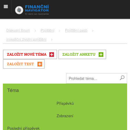
Diskusní fórum
>
Pojištění
>
Pojištění osob
>
Investiční životní pojištění
>
ZALOŽIT NOVÉ TÉMA
ZALOŽIT ANKETU
ZALOŽIT TEST
Téma
Příspěvků
Zobrazení
Poslední příspěvek