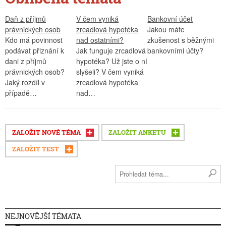
Daň z příjmů
V čem vyniká
Bankovní účet
právnických osob
zrcadlová hypotéka
Jakou máte
Kdo má povinnost
nad ostatními?
zkušenost s běžnými
podávat přiznání k
Jak funguje zrcadlová
bankovními účty?
dani z příjmů
hypotéka? Už jste o ní
právnických osob?
slyšeli? V čem vyniká
Jaký rozdíl v
zrcadlová hypotéka
případě…
nad…
ZALOŽIT NOVÉ TÉMA
ZALOŽIT ANKETU
ZALOŽIT TEST
NEJNOVĚJŠÍ TÉMATA