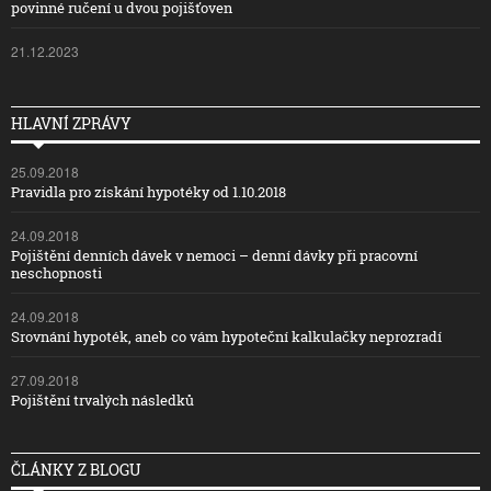
povinné ručení u dvou pojišťoven
21.12.2023
HLAVNÍ ZPRÁVY
25.09.2018
Pravidla pro získání hypotéky od 1.10.2018
24.09.2018
Pojištění denních dávek v nemoci – denní dávky při pracovní
neschopnosti
24.09.2018
Srovnání hypoték, aneb co vám hypoteční kalkulačky neprozradí
27.09.2018
Pojištění trvalých následků
ČLÁNKY Z BLOGU