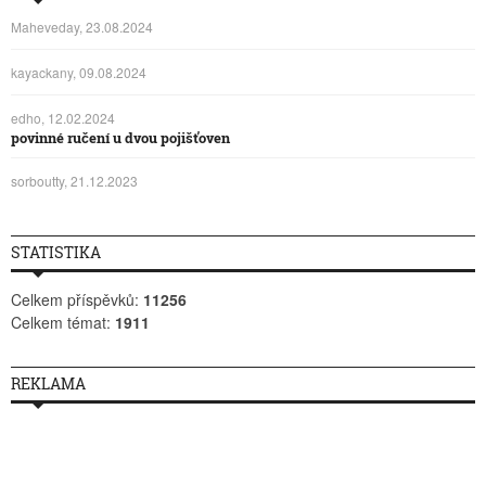
Maheveday, 23.08.2024
kayackany, 09.08.2024
edho, 12.02.2024
povinné ručení u dvou pojišťoven
sorboutty, 21.12.2023
STATISTIKA
Celkem příspěvků:
11256
Celkem témat:
1911
REKLAMA