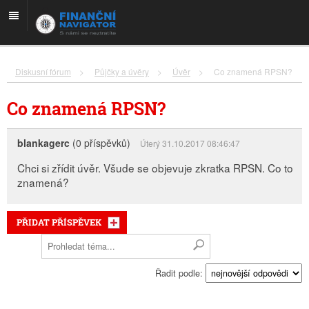
Diskusní fórum
>
Půjčky a úvěry
>
Úvěr
>
Co znamená RPSN?
Co znamená RPSN?
blankagerc
(0 příspěvků)
Úterý 31.10.2017 08:46:47
Chci si zřídit úvěr. Všude se objevuje zkratka RPSN. Co to
znamená?
PŘIDAT PŘÍSPĚVEK
Řadit podle: