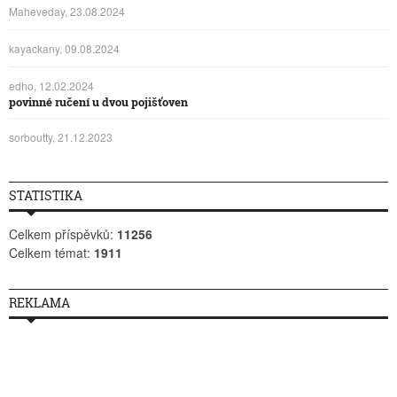
Maheveday, 23.08.2024
kayackany, 09.08.2024
edho, 12.02.2024
povinné ručení u dvou pojišťoven
sorboutty, 21.12.2023
STATISTIKA
Celkem příspěvků:
11256
Celkem témat:
1911
REKLAMA