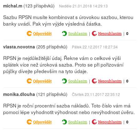
michal.m
(123 příspěvků)
Neděle 21.01.2018 14:29:13
Sazbu RPSN musíte kombinovat s úrovokou sazbou, kterou
banky uvádí. Pak vým výjde výsledná částka.
|
|
0
Odpovědět
Souhlasím
Nesouhlasím
vlasta.novotna
(205 příspěvků)
Pátek 22.12.2017 18:27:34
RPSN je nejdůležitější údaj. Řekne vám o celkové výši
splátek více než úroková sazba. Proto se při pořizování
půjčky dívejte především na tyto údaje.
|
|
0
Odpovědět
Souhlasím
Nesouhlasím
monika.dlouha
(121 příspěvků)
Čtvrtek 23.11.2017 22:35:12
RPSN je roční procentní sazba nákladů. Toto číslo vám má
pomoci lépe vyhodnotit výhodnost nebo nevýhodnost úvěru.
|
|
0
Odpovědět
Souhlasím
Nesouhlasím