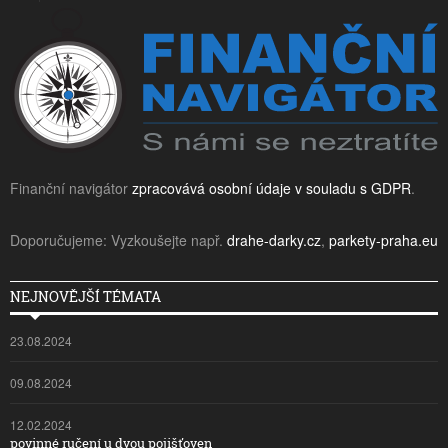
Finanční navigátor
zpracovává osobní údaje v souladu s GDPR
.
Doporučujeme: Vyzkoušejte např.
drahe-darky.cz
,
parkety-praha.eu
NEJNOVĚJŠÍ TÉMATA
23.08.2024
09.08.2024
12.02.2024
povinné ručení u dvou pojišťoven