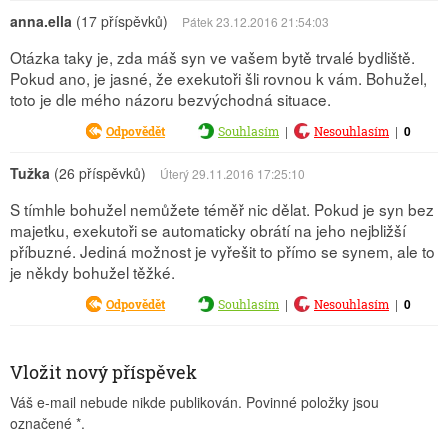
anna.ella
(17 příspěvků)
Pátek 23.12.2016 21:54:03
Otázka taky je, zda máš syn ve vašem bytě trvalé bydliště.
Pokud ano, je jasné, že exekutoři šli rovnou k vám. Bohužel,
toto je dle mého názoru bezvýchodná situace.
|
|
0
Odpovědět
Souhlasím
Nesouhlasím
Tužka
(26 příspěvků)
Úterý 29.11.2016 17:25:10
S tímhle bohužel nemůžete téměř nic dělat. Pokud je syn bez
majetku, exekutoři se automaticky obrátí na jeho nejbližší
příbuzné. Jediná možnost je vyřešit to přímo se synem, ale to
je někdy bohužel těžké.
|
|
0
Odpovědět
Souhlasím
Nesouhlasím
Vložit nový příspěvek
Váš e-mail nebude nikde publikován. Povinné položky jsou
označené
*
.