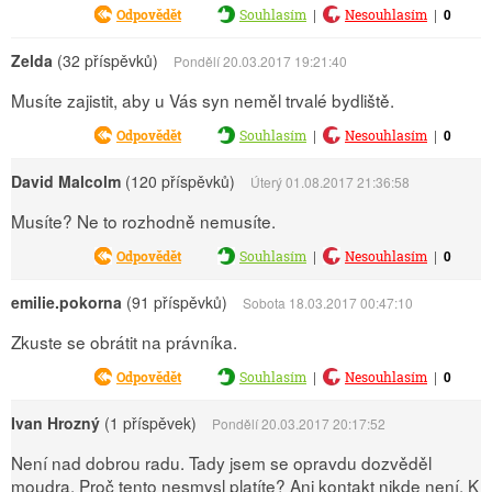
|
|
0
Odpovědět
Souhlasím
Nesouhlasím
Zelda
(32 příspěvků)
Pondělí 20.03.2017 19:21:40
Musíte zajistit, aby u Vás syn neměl trvalé bydliště.
|
|
0
Odpovědět
Souhlasím
Nesouhlasím
David Malcolm
(120 příspěvků)
Úterý 01.08.2017 21:36:58
Musíte? Ne to rozhodně nemusíte.
|
|
0
Odpovědět
Souhlasím
Nesouhlasím
emilie.pokorna
(91 příspěvků)
Sobota 18.03.2017 00:47:10
Zkuste se obrátit na právníka.
|
|
0
Odpovědět
Souhlasím
Nesouhlasím
Ivan Hrozný
(1 příspěvek)
Pondělí 20.03.2017 20:17:52
Není nad dobrou radu. Tady jsem se opravdu dozvěděl
moudra. Proč tento nesmysl platíte? Ani kontakt nikde není. K