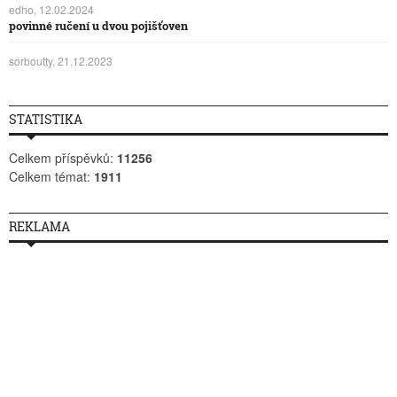
edho, 12.02.2024
povinné ručení u dvou pojišťoven
sorboutty, 21.12.2023
STATISTIKA
Celkem příspěvků:
11256
Celkem témat:
1911
REKLAMA