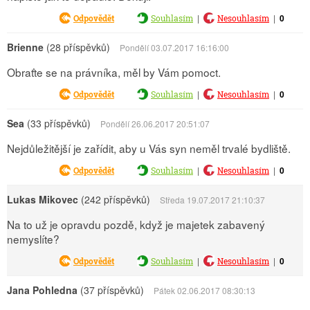
|
|
0
Odpovědět
Souhlasím
Nesouhlasím
Brienne
(28 příspěvků)
Pondělí 03.07.2017 16:16:00
Obraťte se na právníka, měl by Vám pomoct.
|
|
0
Odpovědět
Souhlasím
Nesouhlasím
Sea
(33 příspěvků)
Pondělí 26.06.2017 20:51:07
Nejdůležitější je zařídit, aby u Vás syn neměl trvalé bydliště.
|
|
0
Odpovědět
Souhlasím
Nesouhlasím
Lukas Mikovec
(242 příspěvků)
Středa 19.07.2017 21:10:37
Na to už je opravdu pozdě, když je majetek zabavený
nemyslíte?
|
|
0
Odpovědět
Souhlasím
Nesouhlasím
Jana Pohledna
(37 příspěvků)
Pátek 02.06.2017 08:30:13