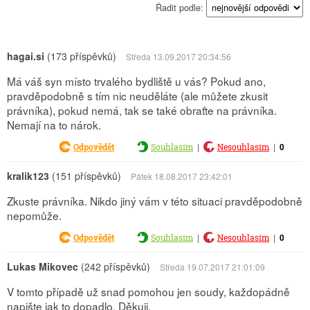
Řadit podle:
hagai.si
(173 příspěvků)
Středa 13.09.2017 20:34:56
Má váš syn místo trvalého bydliště u vás? Pokud ano,
pravděpodobně s tím nic neuděláte (ale můžete zkusit
právníka), pokud nemá, tak se také obraťte na právníka.
Nemají na to nárok.
|
|
0
Odpovědět
Souhlasím
Nesouhlasím
kralik123
(151 příspěvků)
Pátek 18.08.2017 23:42:01
Zkuste právníka. Nikdo jiný vám v této situaci pravděpodobně
nepomůže.
|
|
0
Odpovědět
Souhlasím
Nesouhlasím
Lukas Mikovec
(242 příspěvků)
Středa 19.07.2017 21:01:09
V tomto případě už snad pomohou jen soudy, každopádně
napište jak to dopadlo. Děkuji.