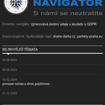
Finanční navigátor
zpracovává osobní údaje v souladu s GDPR
.
Doporučujeme: Vyzkoušejte např.
drahe-darky.cz
,
parkety-praha.eu
NEJNOVĚJŠÍ TÉMATA
23.08.2024
09.08.2024
12.02.2024
povinné ručení u dvou pojišťoven
21.12.2023