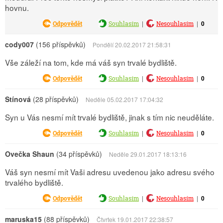
hovnu.
|
|
0
Odpovědět
Souhlasím
Nesouhlasím
cody007
(156 příspěvků)
Pondělí 20.02.2017 21:58:31
Vše záleží na tom, kde má váš syn trvalé bydliště.
|
|
0
Odpovědět
Souhlasím
Nesouhlasím
Stínová
(28 příspěvků)
Neděle 05.02.2017 17:04:32
Syn u Vás nesmí mít trvalé bydliště, jinak s tím nic neuděláte.
|
|
0
Odpovědět
Souhlasím
Nesouhlasím
Ovečka Shaun
(34 příspěvků)
Neděle 29.01.2017 18:13:16
Váš syn nesmí mít Vaši adresu uvedenou jako adresu svého
trvalého bydliště.
|
|
0
Odpovědět
Souhlasím
Nesouhlasím
maruska15
(88 příspěvků)
Čtvrtek 19.01.2017 22:38:57