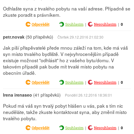
Odhlašte syna z trvalého pobytu na vaší adrese. Případně se
zkuste poradit s právníkem.
|
|
0
Odpovědět
Souhlasím
Nesouhlasím
petr.novak
(50 příspěvků)
Čtvrtek 29.12.2016 21:02:30
Jak píší přispěvatelé přede mnou záleží na tom, kde má váš
syn místo trvalého bydliště. V nejvyhrocenějším případě
existuje možnost "odhlásit" ho z vašeho bytu/domu. V
takovém případě pak bude mít trvalé místo pobytu na
obecním úřadě.
|
|
0
Odpovědět
Souhlasím
Nesouhlasím
Irena irenaseo
(41 příspěvků)
Pondělí 26.12.2016 18:36:01
Pokud má váš syn trvalý pobyt hlášen u vás, pak s tím nic
neuděláte, takže zkuste kontaktovat syna, aby změnil místo
trvalého pobytu.
|
|
0
Odpovědět
Souhlasím
Nesouhlasím