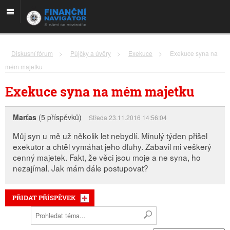
Diskusní fórum
>
Půjčky a úvěry
>
Exekuce
>
Exekuce syna na
mém majetku
Exekuce syna na mém majetku
Marťas
(5 příspěvků)
Středa 23.11.2016 14:56:04
Můj syn u mě už několik let nebydlí. Minulý týden přišel
exekutor a chtěl vymáhat jeho dluhy. Zabavil mi veškerý
cenný majetek. Fakt, že věci jsou moje a ne syna, ho
nezajímal. Jak mám dále postupovat?
PŘIDAT PŘÍSPĚVEK