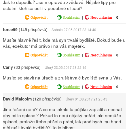
Jak to dopadlo? Jsem opravdu zvědavá. Nějaké tipy pro
ostatní, kteří se ocitli v podobné situaci?
|
|
0
Odpovědět
Souhlasím
Nesouhlasím
force99
(145 příspěvků)
Sobota 27.05.2017 23:14:40
Musíte hlavně řešit, kde má syn trvalé bydliště. Dokud bude u
vás, exekutor má právo i na váš majetek.
|
|
0
Odpovědět
Souhlasím
Nesouhlasím
Carly
(33 příspěvků)
Úterý 23.05.2017 23:22:15
Musíte se stavit na úřadě a zrušit trvalé bydliště syna u Vás.
|
|
0
Odpovědět
Souhlasím
Nesouhlasím
David Malcolm
(120 příspěvků)
Úterý 01.08.2017 21:25:43
Jiné řešení není? A co mu takhle tu půjčku zaplatit a nechat
aby mi to splácel? Pokud to není nějaký neřád, ale nemůže
splácet, protože třeba přišel o práci, tak proč bych mu hned
měl rušit trvalé bydliště? To je blbost.