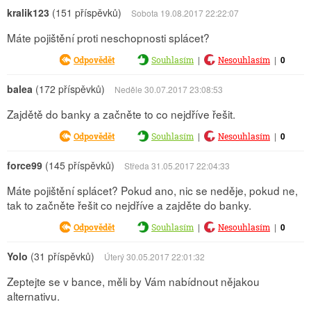
kralik123
(151 příspěvků)
Sobota 19.08.2017 22:22:07
Máte pojištění proti neschopnosti splácet?
|
|
0
Odpovědět
Souhlasím
Nesouhlasím
balea
(172 příspěvků)
Neděle 30.07.2017 23:08:53
Zajdětě do banky a začněte to co nejdříve řešit.
|
|
0
Odpovědět
Souhlasím
Nesouhlasím
force99
(145 příspěvků)
Středa 31.05.2017 22:04:33
Máte pojištění splácet? Pokud ano, nic se neděje, pokud ne,
tak to začněte řešit co nejdříve a zajděte do banky.
|
|
0
Odpovědět
Souhlasím
Nesouhlasím
Yolo
(31 příspěvků)
Úterý 30.05.2017 22:01:32
Zeptejte se v bance, měli by Vám nabídnout nějakou
alternativu.