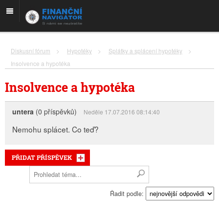
Diskusní fórum
>
Hypotéky
>
Splátky a splácení hypotéky
>
Insolvence a hypotéka
Insolvence a hypotéka
untera
(0 příspěvků)
Neděle 17.07.2016 08:14:40
Nemohu splácet. Co teď?
PŘIDAT PŘÍSPĚVEK
Řadit podle: