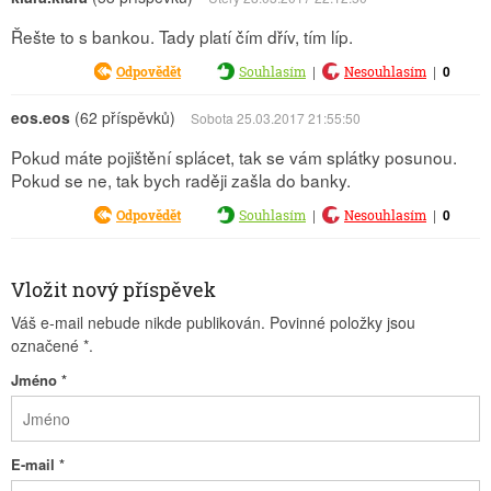
Řešte to s bankou. Tady platí čím dřív, tím líp.
|
|
0
Odpovědět
Souhlasím
Nesouhlasím
eos.eos
(62 příspěvků)
Sobota 25.03.2017 21:55:50
Pokud máte pojištění splácet, tak se vám splátky posunou.
Pokud se ne, tak bych raději zašla do banky.
|
|
0
Odpovědět
Souhlasím
Nesouhlasím
Vložit nový příspěvek
Váš e-mail nebude nikde publikován. Povinné položky jsou
označené
*
.
Jméno
*
E-mail
*