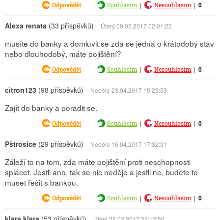
|
|
0
Odpovědět
Souhlasím
Nesouhlasím
Alexa renata
(33 příspěvků)
Úterý 09.05.2017 02:01:22
musíte do banky a domluvit se zda se jedná o krátodobý stav
nebo dlouhodobý, máte pojištění?
|
|
0
Odpovědět
Souhlasím
Nesouhlasím
citron123
(98 příspěvků)
Neděle 23.04.2017 15:23:53
Zajít do banky a poradit se.
|
|
0
Odpovědět
Souhlasím
Nesouhlasím
Pštrosice
(29 příspěvků)
Neděle 16.04.2017 17:32:31
Záleží to na tom, zda máte pojištění proti neschopnosti
splácet. Jestli ano, tak se nic neděje a jestli ne, budete to
muset řešit s bankou.
|
|
0
Odpovědět
Souhlasím
Nesouhlasím
klara.klara
(53 příspěvků)
Úterý 28.03.2017 22:12:50