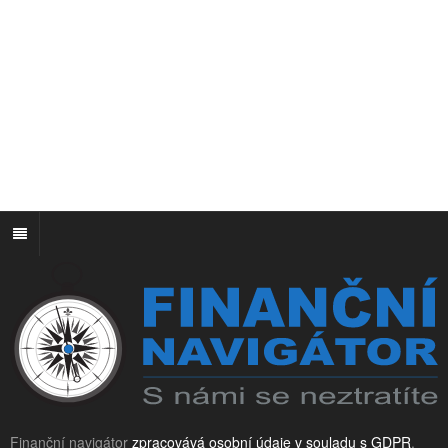
Finanční navigátor
zpracovává osobní údaje v souladu s GDPR
.