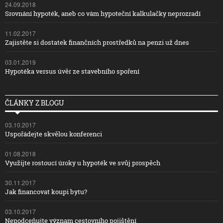
24.09.2018
Srovnání hypoték, aneb co vám hypoteční kalkulačky neprozradí
11.02.2017
Zajistěte si dostatek finančních prostředků na penzi už dnes
03.01.2019
Hypotéka versus úvěr ze stavebního spoření
ČLÁNKY Z BLOGU
03.10.2017
Uspořádejte skvělou konferenci
01.08.2018
Využijte rostoucí úroky u hypoték ve svůj prospěch
30.11.2017
Jak financovat koupi bytu?
03.10.2017
Nepodceňujte význam cestovního pojištění