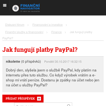
Diskusní fórum
>
Financování a investice
>
Finanční služby a financování
>
Finance
>
Jak fungují platby
PayPal?
Jak fungují platby PayPal?
nikolette
(0 příspěvků)
Pondělí 30.10.2017 16:32:15
Dobrý den, slyšela jsem o službě PayPal, kdy platím na
internetu přes tuto službu. Co když výrobek vrátím a e-
shop mi vrátí peníze. Dostanu je zpátky na účet nebo jen
na účet u služby PayPal?
PŘIDAT PŘÍSPĚVEK