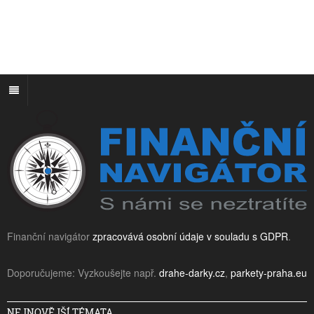
Finanční navigátor
zpracovává osobní údaje v souladu s GDPR
.
Doporučujeme: Vyzkoušejte např.
drahe-darky.cz
,
parkety-praha.eu
NEJNOVĚJŠÍ TÉMATA