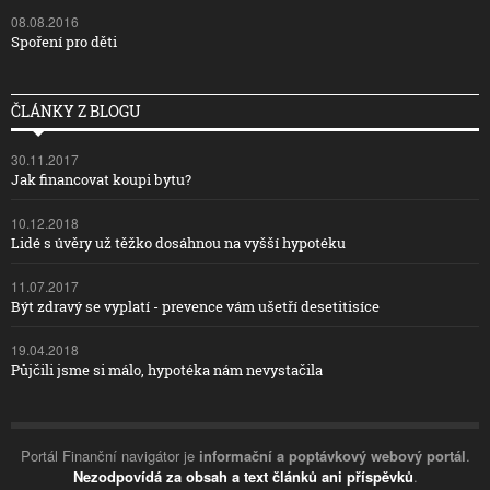
08.08.2016
Spoření pro děti
ČLÁNKY Z BLOGU
30.11.2017
Jak financovat koupi bytu?
10.12.2018
Lidé s úvěry už těžko dosáhnou na vyšší hypotéku
11.07.2017
Být zdravý se vyplatí - prevence vám ušetří desetitisíce
19.04.2018
Půjčili jsme si málo, hypotéka nám nevystačila
Portál Finanční navigátor je
informační a poptávkový webový portál
.
Nezodpovídá za obsah a text článků ani příspěvků
.