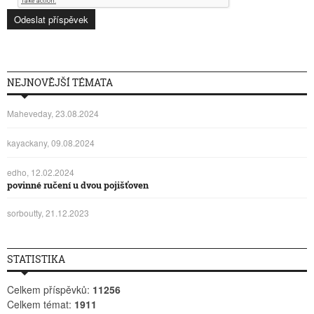
NEJNOVĚJŠÍ TÉMATA
Maheveday, 23.08.2024
kayackany, 09.08.2024
edho, 12.02.2024
povinné ručení u dvou pojišťoven
sorboutty, 21.12.2023
STATISTIKA
Celkem příspěvků:
11256
Celkem témat:
1911