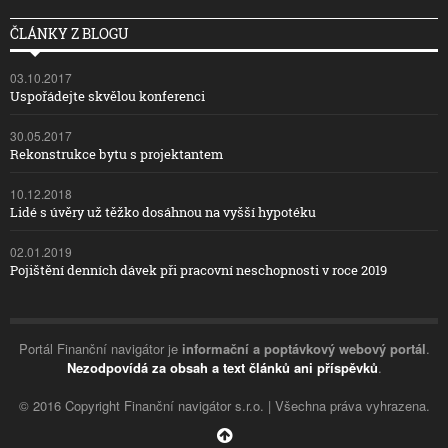
ČLÁNKY Z BLOGU
03.10.2017
Uspořádejte skvělou konferenci
30.05.2017
Rekonstrukce bytu s projektantem
10.12.2018
Lidé s úvěry už těžko dosáhnou na vyšší hypotéku
02.01.2019
Pojištění denních dávek při pracovní neschopnosti v roce 2019
Portál Finanční navigátor je
informační a poptávkový webový portál
.
Nezodpovídá za obsah a text článků ani příspěvků
.
© 2016 Copyright Finanční navigátor s.r.o. | Všechna práva vyhrazena.