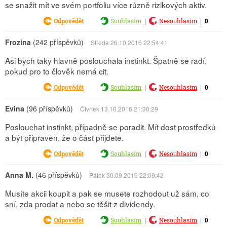
se snažit mít ve svém portfoliu více různě rizikových aktiv.
|
|
0
Odpovědět
Souhlasím
Nesouhlasím
Frozina
(242 příspěvků)
Středa 26.10.2016 22:54:41
Asi bych taky hlavně poslouchala instinkt. Špatně se radí,
pokud pro to člověk nemá cit.
|
|
0
Odpovědět
Souhlasím
Nesouhlasím
Evina
(96 příspěvků)
Čtvrtek 13.10.2016 21:30:29
Poslouchat instinkt, případně se poradit. Mít dost prostředků
a být připraven, že o část přijdete.
|
|
0
Odpovědět
Souhlasím
Nesouhlasím
Anna M.
(46 příspěvků)
Pátek 30.09.2016 22:09:42
Musíte akcii koupit a pak se musete rozhodout už sám, co
sní, zda prodat a nebo se těšit z dividendy.
|
|
0
Odpovědět
Souhlasím
Nesouhlasím