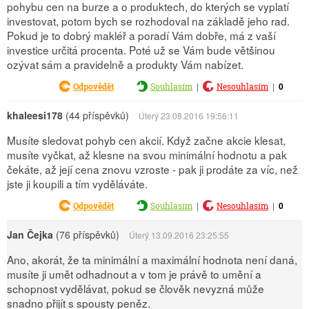
pohybu cen na burze a o produktech, do kterých se vyplatí
investovat, potom bych se rozhodoval na základě jeho rad.
Pokud je to dobrý makléř a poradí Vám dobře, má z vaší
investice určitá procenta. Poté už se Vám bude většinou
ozývat sám a pravidelně a produkty Vám nabízet.
|
|
0
Odpovědět
Souhlasím
Nesouhlasím
khaleesi178
(44 příspěvků)
Úterý 23.08.2016 19:56:11
Musíte sledovat pohyb cen akcií. Když začne akcie klesat,
musíte vyčkat, až klesne na svou minimální hodnotu a pak
čekáte, až její cena znovu vzroste - pak ji prodáte za víc, než
jste ji koupili a tím vyděláváte.
|
|
0
Odpovědět
Souhlasím
Nesouhlasím
Jan Čejka
(76 příspěvků)
Úterý 13.09.2016 23:25:55
Ano, akorát, že ta minimální a maximální hodnota není daná,
musíte ji umět odhadnout a v tom je právě to umění a
schopnost vydělávat, pokud se člověk nevyzná může
snadno přijít s spousty peněz.