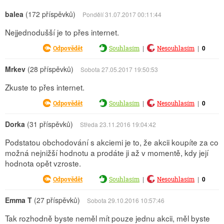
balea
(172 příspěvků)
Pondělí 31.07.2017 00:11:44
Nejjednodušší je to přes internet.
|
|
0
Odpovědět
Souhlasím
Nesouhlasím
Mrkev
(28 příspěvků)
Sobota 27.05.2017 19:50:53
Zkuste to přes internet.
|
|
0
Odpovědět
Souhlasím
Nesouhlasím
Dorka
(31 příspěvků)
Středa 23.11.2016 19:04:42
Podstatou obchodování s akciemi je to, že akcii koupíte za co
možná nejnižší hodnotu a prodáte ji až v momentě, kdy její
hodnota opět vzroste.
|
|
0
Odpovědět
Souhlasím
Nesouhlasím
Emma T
(27 příspěvků)
Sobota 29.10.2016 10:57:46
Tak rozhodně byste neměl mít pouze jednu akcii, měl byste