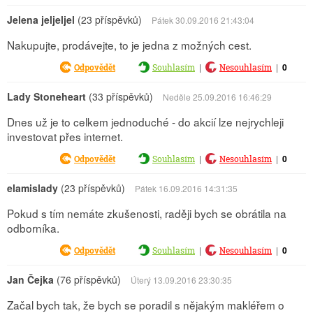
Jelena jeljeljel
(23 příspěvků)
Pátek 30.09.2016 21:43:04
Nakupujte, prodávejte, to je jedna z možných cest.
|
|
0
Odpovědět
Souhlasím
Nesouhlasím
Lady Stoneheart
(33 příspěvků)
Neděle 25.09.2016 16:46:29
Dnes už je to celkem jednoduché - do akcií lze nejrychleji
investovat přes internet.
|
|
0
Odpovědět
Souhlasím
Nesouhlasím
elamislady
(23 příspěvků)
Pátek 16.09.2016 14:31:35
Pokud s tím nemáte zkušenosti, raději bych se obrátila na
odborníka.
|
|
0
Odpovědět
Souhlasím
Nesouhlasím
Jan Čejka
(76 příspěvků)
Úterý 13.09.2016 23:30:35
Začal bych tak, že bych se poradil s nějakým makléřem o