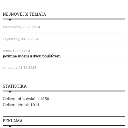
NEJNOVĚJŠÍ TÉMATA
Maheveday, 23.08.2024
kayackany, 09.08.2024
edho, 12.02.2024
povinné ručení u dvou pojišťoven
sorboutty, 21.12.2023
STATISTIKA
Celkem příspěvků:
11256
Celkem témat:
1911
REKLAMA