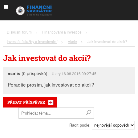
Diskusní fórum
>
Financování a investice
>
Investiční služby a investování
>
Akcie
>
Jak investovat do akcií?
Jak investovat do akcií?
marlis
(0 příspěvků)
Úterý 16.08.2016 09:27:45
Poradíte prosím, jak investovat do akcií?
PŘIDAT PŘÍSPĚVEK
Řadit podle: