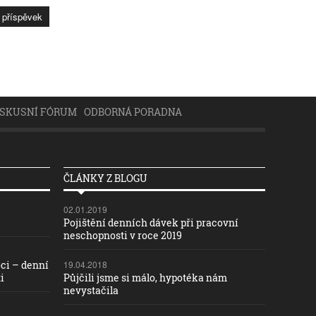
ISKUSNÍ FÓRUM
ODBORNÁ PORADNA
ČLÁNKY Z BLOGU
02.01.2019
Pojištění denních dávek při pracovní
neschopnosti v roce 2019
ci – denní
19.04.2018
i
Půjčili jsme si málo, hypotéka nám
nevystačila