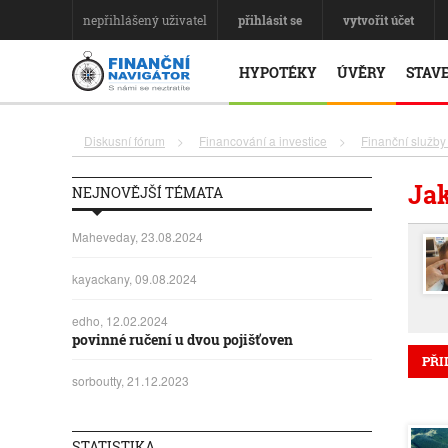
nepřihlášený uživatel
přihlásit se
vytvořit účet
HYPOTÉKY
ÚVĚRY
STAVE
Diskusní fórum
>
Financování a investice
>
Finanční služby
Jak
NEJNOVĚJŠÍ TÉMATA
Maheveday, 23.08.2024
kayackany, 09.08.2024
edho, 12.02.2024
povinné ručení u dvou pojišťoven
PŘI
sorboutty, 21.12.2023
STATISTIKA