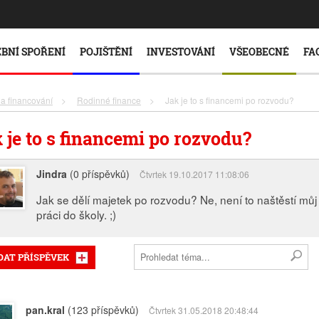
BNÍ SPOŘENÍ
POJIŠTĚNÍ
INVESTOVÁNÍ
VŠEOBECNÉ
FA
 a financování
>
Rodinné finance
>
Jak je to s financemi po rozvodu?
 je to s financemi po rozvodu?
Jindra
(0 příspěvků)
Čtvrtek 19.10.2017 11:08:06
Jak se dělí majetek po rozvodu? Ne, není to naštěstí můj
práci do školy. ;)
DAT PŘÍSPĚVEK
pan.kral
(123 příspěvků)
Čtvrtek 31.05.2018 20:48:44