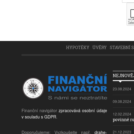
HYPOTÉKY
ÚVĚRY
STAVEBNÍ 
NEJNOVĚJ
23.08.2024
09.08.2024
Finanční navigátor
zpracovává osobní údaje
12.02.2024
v souladu s GDPR
.
povinné ru
Doporučujeme: Vyzkoušejte např.
drahe-
21.12.2023