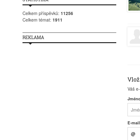
Celkem příspěvků:
11256
Celkem témat:
1911
REKLAMA
Vlož
Váš e
Jmén
E-mai