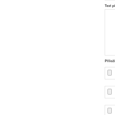
Text 
Přilož