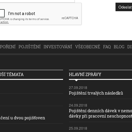
SPOŘENÍ
POJIŠTĚNÍ
INVESTOVÁNÍ
VŠEOBECNÉ
FAQ
BLOG
D
ŠÍ TÉMATA
HLAVNÍ ZPRÁVY
27.09.2018
Pojištění trvalých následků
24.09.2018
Pojištění denních dávek v nemo
dávky při pracovní neschopnost
čení u dvou pojišťoven
25.09.2018