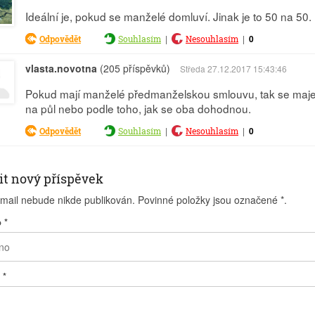
Ideální je, pokud se manželé domluví. Jinak je to 50 na 50.
|
|
0
Odpovědět
Souhlasím
Nesouhlasím
vlasta.novotna
(205 příspěvků)
Středa 27.12.2017 15:43:46
Pokud mají manželé předmanželskou smlouvu, tak se majetek
na půl nebo podle toho, jak se oba dohodnou.
|
|
0
Odpovědět
Souhlasím
Nesouhlasím
it nový příspěvek
-mail nebude nikde publikován. Povinné položky jsou označené
*
.
o
*
l
*