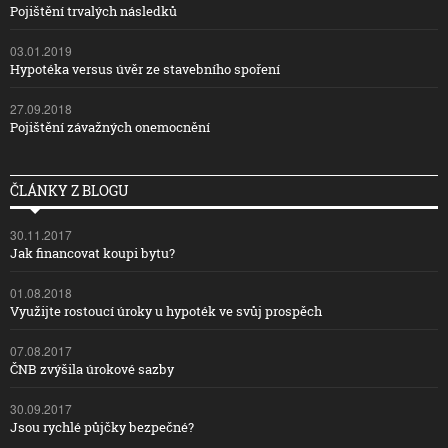
Pojištění trvalých následků
03.01.2019
Hypotéka versus úvěr ze stavebního spoření
27.09.2018
Pojištění závažných onemocnění
ČLÁNKY Z BLOGU
30.11.2017
Jak financovat koupi bytu?
01.08.2018
Využijte rostoucí úroky u hypoték ve svůj prospěch
07.08.2017
ČNB zvýšila úrokové sazby
30.09.2017
Jsou rychlé půjčky bezpečné?