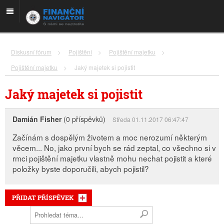
Diskusní fórum
>
Pojištění
>
Pojištění majetku
>
Pojištění majetku
>
Jaký majetek si pojistit
Jaký majetek si pojistit
Damián Fisher
(0 příspěvků)
Středa 01.11.2017 06:47:47
Začínám s dospělým životem a moc nerozumí některým
věcem... No, jako první bych se rád zeptal, co všechno si v
rmci pojištění majetku vlastně mohu nechat pojistit a které
položky byste doporučili, abych pojistil?
PŘIDAT PŘÍSPĚVEK