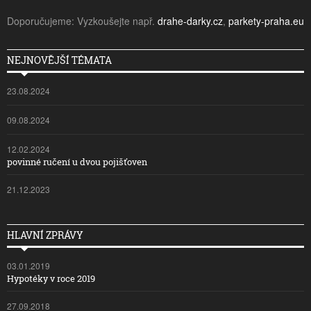
Doporučujeme: Vyzkoušejte např.
drahe-darky.cz
,
parkety-praha.eu
NEJNOVĚJŠÍ TÉMATA
23.08.2024
09.08.2024
12.02.2024
povinné ručení u dvou pojišťoven
21.12.2023
HLAVNÍ ZPRÁVY
03.01.2019
Hypotéky v roce 2019
27.09.2018