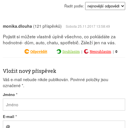
Řadit podle:
monika.dlouha
(121 příspěvků)
Sobota 25.11.2017 13:58:49
Pojistit si můžete vlastně úplně všechno, co pokládáte za
hodnotné- dům, auto, chatu, spotřebič. Záleží jen na vás.
|
|
0
Odpovědět
Souhlasím
Nesouhlasím
Vložit nový příspěvek
Váš e-mail nebude nikde publikován. Povinné položky jsou
označené
*
.
Jméno
*
E-mail
*