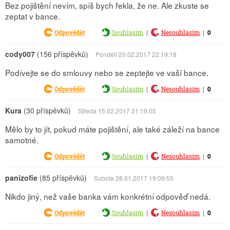
Bez pojištění nevím, spíš bych řekla, že ne. Ale zkuste se
zeptat v bance.
|
|
0
Odpovědět
Souhlasím
Nesouhlasím
cody007
(156 příspěvků)
Pondělí 20.02.2017 22:19:18
Podívejte se do smlouvy nebo se zeptejte ve vaší bance.
|
|
0
Odpovědět
Souhlasím
Nesouhlasím
Kura
(30 příspěvků)
Středa 15.02.2017 21:19:05
Mělo by to jít, pokud máte pojištění, ale také záleží na bance
samotné.
|
|
0
Odpovědět
Souhlasím
Nesouhlasím
panizofie
(85 příspěvků)
Sobota 28.01.2017 19:09:55
Nikdo jiný, než vaše banka vám konkrétní odpověď nedá.
|
|
0
Odpovědět
Souhlasím
Nesouhlasím