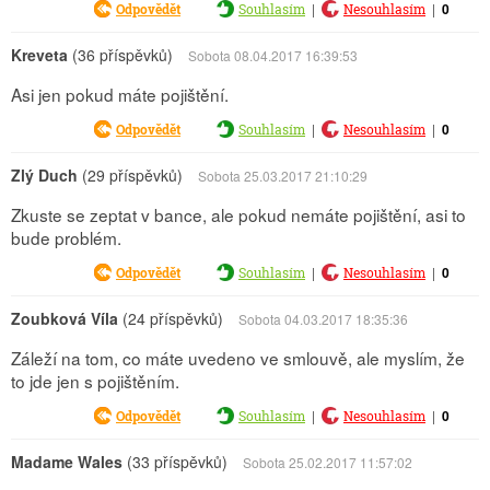
|
|
0
Odpovědět
Souhlasím
Nesouhlasím
Kreveta
(36 příspěvků)
Sobota 08.04.2017 16:39:53
Asi jen pokud máte pojištění.
|
|
0
Odpovědět
Souhlasím
Nesouhlasím
Zlý Duch
(29 příspěvků)
Sobota 25.03.2017 21:10:29
Zkuste se zeptat v bance, ale pokud nemáte pojištění, asi to
bude problém.
|
|
0
Odpovědět
Souhlasím
Nesouhlasím
Zoubková Víla
(24 příspěvků)
Sobota 04.03.2017 18:35:36
Záleží na tom, co máte uvedeno ve smlouvě, ale myslím, že
to jde jen s pojištěním.
|
|
0
Odpovědět
Souhlasím
Nesouhlasím
Madame Wales
(33 příspěvků)
Sobota 25.02.2017 11:57:02