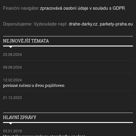
Finanční navigátor
zpracovává osobní údaje v souladu s GDPR
.
Doporučujeme: Vyzkoušejte např.
drahe-darky.cz
,
parkety-praha.eu
NEJNOVĚJŠÍ TÉMATA
23.08.2024
09.08.2024
12.02.2024
povinné ručení u dvou pojišťoven
21.12.2023
HLAVNÍ ZPRÁVY
03.01.2019