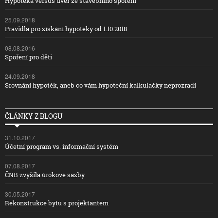
Hypotéka versus úvěr ze stavebního spoření
25.09.2018
Pravidla pro získání hypotéky od 1.10.2018
08.08.2016
Spoření pro děti
24.09.2018
Srovnání hypoték, aneb co vám hypoteční kalkulačky neprozradí
ČLÁNKY Z BLOGU
31.10.2017
Účetní program vs. informační systém
07.08.2017
ČNB zvýšila úrokové sazby
30.05.2017
Rekonstrukce bytu s projektantem