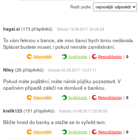
Řadit podle:
hagai.si
(173 příspěvků)
Středa 13.09.2017 20:26:29
To vám řeknou v bance, ale moc šancí bych tomu nedávala.
Splácet budete muset, i pokud nemáte zaměstnání.
|
|
0
Odpovědět
Souhlasím
Nesouhlasím
Niley
(26 příspěvků)
Sobota 02.09.2017 12:47:11
Pokud máte pojištění, máte nárok půjčku pozastavit. V
opačném případě záleží na domluvě s bankou.
|
|
0
Odpovědět
Souhlasím
Nesouhlasím
kralik123
(151 příspěvků)
Sobota 19.08.2017 20:06:50
Běžte hned do banky a stažte se to vyřešit tam.
|
|
0
Odpovědět
Souhlasím
Nesouhlasím