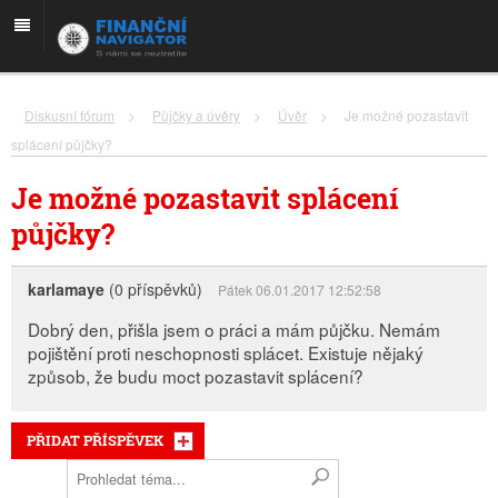
Diskusní fórum
>
Půjčky a úvěry
>
Úvěr
>
Je možné pozastavit
splácení půjčky?
Je možné pozastavit splácení
půjčky?
karlamaye
(0 příspěvků)
Pátek 06.01.2017 12:52:58
Dobrý den, přišla jsem o práci a mám půjčku. Nemám
pojištění proti neschopnosti splácet. Existuje nějaký
způsob, že budu moct pozastavit splácení?
PŘIDAT PŘÍSPĚVEK