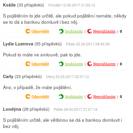
Košile
(33 příspěvků)
Pondělí 12.06.2017 21:50:12
S pojištěním to jde určitě, ale pokud pojištění nemáte, někdy
se to dá s bankou domluvit i bez něj.
|
|
0
Odpovědět
Souhlasím
Nesouhlasím
Lydie Lustrova
(55 příspěvků)
Pátek 02.06.2017 08:45:39
Pokud to máte ve smlouvě, pak to jde.
|
|
0
Odpovědět
Souhlasím
Nesouhlasím
Carly
(33 příspěvků)
Úterý 23.05.2017 22:57:12
Ano, v případě, že máte pojištění.
|
|
0
Odpovědět
Souhlasím
Nesouhlasím
Londýna
(28 příspěvků)
Pátek 28.04.2017 21:27:14
S pojištěním určitě, ale většinou se dá s bankou domluvit i
bez něj.