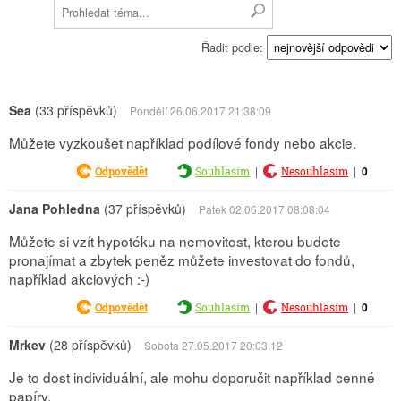
Řadit podle:
Sea
(33 příspěvků)
Pondělí 26.06.2017 21:38:09
Můžete vyzkoušet například podílové fondy nebo akcie.
|
|
0
Odpovědět
Souhlasím
Nesouhlasím
Jana Pohledna
(37 příspěvků)
Pátek 02.06.2017 08:08:04
Můžete si vzít hypotéku na nemovitost, kterou budete
pronajímat a zbytek peněz můžete investovat do fondů,
například akciových :-)
|
|
0
Odpovědět
Souhlasím
Nesouhlasím
Mrkev
(28 příspěvků)
Sobota 27.05.2017 20:03:12
Je to dost individuální, ale mohu doporučit například cenné
papíry.