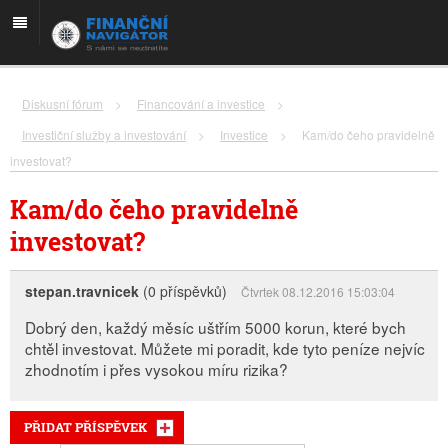
Diskusní fórum
>
Financování a investice
>
Investiční služby a investování
>
Investice
>
Kam/do čeho pravidelně
investovat?
Kam/do čeho pravidelně
investovat?
stepan.travnicek
(0 příspěvků)
Čtvrtek 08.12.2016 15:03:04
Dobrý den, každý měsíc uštřím 5000 korun, které bych
chtěl investovat. Můžete mi poradit, kde tyto peníze nejvíc
zhodnotím i přes vysokou míru rizika?
PŘIDAT PŘÍSPĚVEK