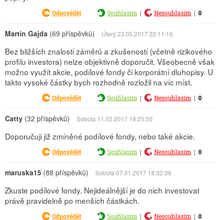
|
|
0
Odpovědět
Souhlasím
Nesouhlasím
Martin Gajda
(69 příspěvků)
Úterý 23.05.2017 22:11:16
Bez bližších znalostí záměrů a zkušeností (včetně rizikového
profilu investora) nelze objektivně doporučit. Všeobecně však
možno využít akcie, podílové fondy či korporátní dluhopisy. U
takto vysoké částky bych rozhodně rozložil na víc míst.
|
|
0
Odpovědět
Souhlasím
Nesouhlasím
Catty
(32 příspěvků)
Sobota 11.02.2017 18:25:55
Doporučuji již zmíněné podílové fondy, nebo také akcie.
|
|
0
Odpovědět
Souhlasím
Nesouhlasím
maruska15
(88 příspěvků)
Sobota 07.01.2017 18:32:39
Zkuste podílové fondy. Nejideálnější je do nich investovat
právě pravidelně po menších částkách.
|
|
0
Odpovědět
Souhlasím
Nesouhlasím