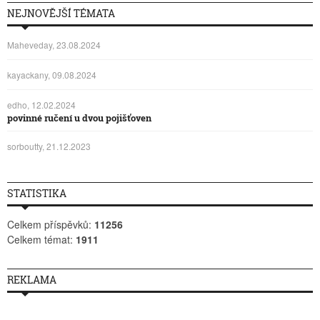
NEJNOVĚJŠÍ TÉMATA
Maheveday, 23.08.2024
kayackany, 09.08.2024
edho, 12.02.2024
povinné ručení u dvou pojišťoven
sorboutty, 21.12.2023
STATISTIKA
Celkem příspěvků:
11256
Celkem témat:
1911
REKLAMA