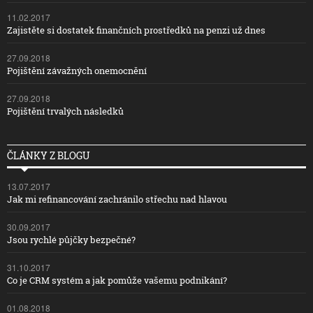
11.02.2017
Zajistěte si dostatek finančních prostředků na penzi už dnes
27.09.2018
Pojištění závažných onemocnění
27.09.2018
Pojištění trvalých následků
ČLÁNKY Z BLOGU
13.07.2017
Jak mi refinancování zachránilo střechu nad hlavou
30.09.2017
Jsou rychlé půjčky bezpečné?
31.10.2017
Co je CRM systém a jak pomůže vašemu podnikání?
01.08.2018