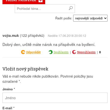
PŘIDAT PŘÍSPĚVEK
Řadit podle:
vojta.muk
(122 příspěvků)
Neděle 17.06.2018 20:00:12
Dobrý den, určitě máte nárok na příspěvěk na bydlení.
|
|
0
Odpovědět
Souhlasím
Nesouhlasím
Vložit nový příspěvek
Váš e-mail nebude nikde publikován. Povinné položky jsou
označené
*
.
Jméno
*
E-mail
*