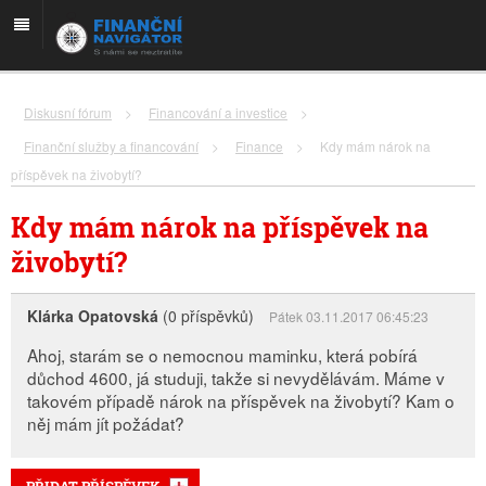
Diskusní fórum
>
Financování a investice
>
Finanční služby a financování
>
Finance
>
Kdy mám nárok na
příspěvek na živobytí?
Kdy mám nárok na příspěvek na
živobytí?
Klárka Opatovská
(0 příspěvků)
Pátek 03.11.2017 06:45:23
Ahoj, starám se o nemocnou maminku, která pobírá
důchod 4600, já studuji, takže si nevydělávám. Máme v
takovém případě nárok na příspěvek na živobytí? Kam o
něj mám jít požádat?