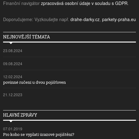
Finanční navigátor
zpracovává osobní údaje v souladu s GDPR
.
Doporučujeme: Vyzkoušejte např.
drahe-darky.cz
,
parkety-praha.eu
NEJNOVĚJŠÍ TÉMATA
23.08.2024
09.08.2024
12.02.2024
povinné ručení u dvou pojišťoven
21.12.2023
HLAVNÍ ZPRÁVY
07.01.2019
Pro koho se vyplatí úrazové pojištění?